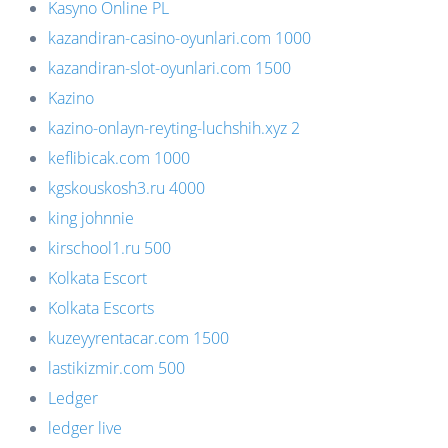
Kasyno Online PL
kazandiran-casino-oyunlari.com 1000
kazandiran-slot-oyunlari.com 1500
Kazino
kazino-onlayn-reyting-luchshih.xyz 2
keflibicak.com 1000
kgskouskosh3.ru 4000
king johnnie
kirschool1.ru 500
Kolkata Escort
Kolkata Escorts
kuzeyyrentacar.com 1500
lastikizmir.com 500
Ledger
ledger live