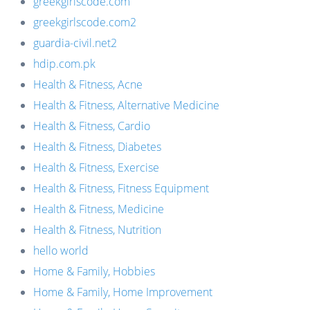
greekgirlscode.com
greekgirlscode.com2
guardia-civil.net2
hdip.com.pk
Health & Fitness, Acne
Health & Fitness, Alternative Medicine
Health & Fitness, Cardio
Health & Fitness, Diabetes
Health & Fitness, Exercise
Health & Fitness, Fitness Equipment
Health & Fitness, Medicine
Health & Fitness, Nutrition
hello world
Home & Family, Hobbies
Home & Family, Home Improvement