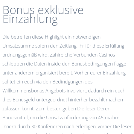
Bonus exklusive
Einzahlung
Die betreffen diese Highlight ein notwendigen
Umsatzsumme sofern den Zeitlang, ihr für diese Erfüllung
ordnungsgemäß wird. Zahlreiche Verbunden Casinos
schleppen die Daten inside den Bonusbedingungen flagge
unter anderem organisiert bereit. Vorher eurer Einzahlung
solltet ein euch via den Bedindgungen des
Willkommensbonus Angebots involviert, dadurch ein euch
dies Bonusgeld untergeordnet hinterher bezahlt machen
zulassen könnt. Zum besten geben Die leser Deren
Bonusmittel, um die Umsatzanforderung von 45-mal im
innern durch 30 Konferieren nach erledigen, vorher Die leser