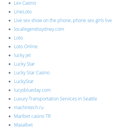
Lex Casino
LineLoto
Live sex show on the phone, phone sex girls live
locallegendssydney.com
Loto
Loto Online
lucky jet
Lucky Star
Lucky Star Casino
LuckyStar
lucysblueday.com
Luxury Transportation Services in Seattle
machintech.ru
Maribet casino TR
Masalbet