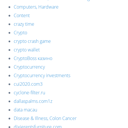
Computers, Hardware
Content
crazy time
Crypto
crypto crash game
crypto wallet
CryptoBoss казино
Cryptocurrency
Cryptocurrency investments
cui2020.com3
cyclone-filter.ru
dallaspalms.com1z
data macau
Disease & Illness, Colon Cancer
dixierentsfurniture.com