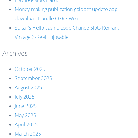
Play free slots Hard.
Money-making publication goldbet update app
download Handle OSRS Wiki
Sultan’s Hello casino code Chance Slots Remark
Vintage 3-Reel Enjoyable
Archives
October 2025
September 2025
August 2025
July 2025
June 2025
May 2025
April 2025
March 2025