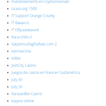
Investissements en cryptomonnaie
iscass.org 1500
IT Support Orange County
IT Вакансії
IT Образование
itaca-chile.cl
italyanmutfagihaftasi.com 2
Ivermectine
IviBet
JeetCity Casino
Juegos de casino en línea en Sudamérica
july_bt
july_rb
KaravanBet Casino
kasyno online