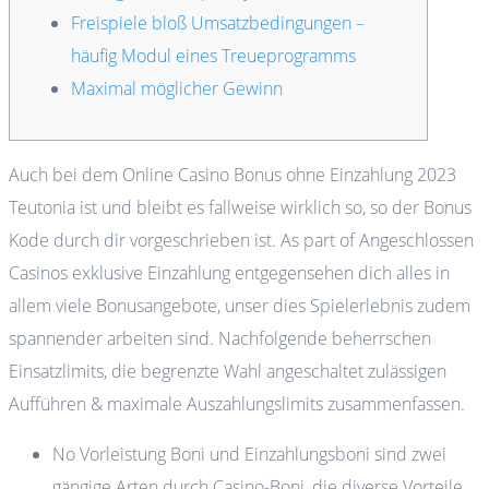
Freispiele bloß Umsatzbedingungen –
häufig Modul eines Treueprogramms
Maximal möglicher Gewinn
Auch bei dem Online Casino Bonus ohne Einzahlung 2023
Teutonia ist und bleibt es fallweise wirklich so, so der Bonus
Kode durch dir vorgeschrieben ist. As part of Angeschlossen
Casinos exklusive Einzahlung entgegensehen dich alles in
allem viele Bonusangebote, unser dies Spielerlebnis zudem
spannender arbeiten sind.
Nachfolgende beherrschen
Einsatzlimits, die begrenzte Wahl angeschaltet zulässigen
Aufführen & maximale Auszahlungslimits zusammenfassen.
No Vorleistung Boni und Einzahlungsboni sind zwei
gängige Arten durch Casino-Boni, die diverse Vorteile