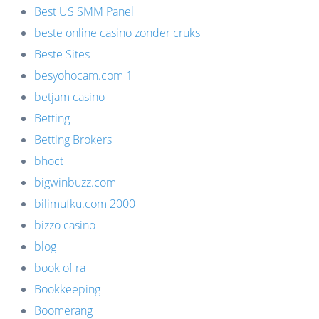
Best US SMM Panel
beste online casino zonder cruks
Beste Sites
besyohocam.com 1
betjam casino
Betting
Betting Brokers
bhoct
bigwinbuzz.com
bilimufku.com 2000
bizzo casino
blog
book of ra
Bookkeeping
Boomerang