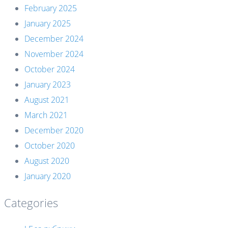
February 2025
January 2025
December 2024
November 2024
October 2024
January 2023
August 2021
March 2021
December 2020
October 2020
August 2020
January 2020
Categories