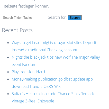
Titelseite festlegen können.
Search for:
Search
Recent Posts
Ways to get Lead mighty dragon slot sites Deposit
Instead a traditional Checking account
Nights the blackjack tips new Wolf The major Valley
event Fandom
Play free slots Hard.
Money-making publication goldbet update app
download Handle OSRS Wiki
Sultan’s Hello casino code Chance Slots Remark
Vintage 3-Reel Enjoyable