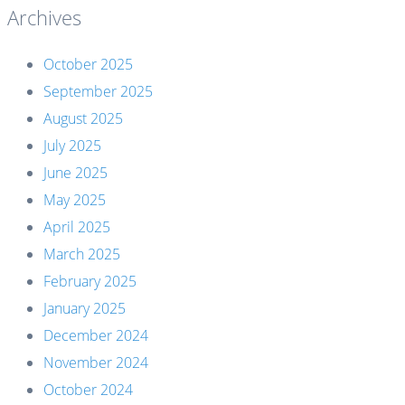
Archives
October 2025
September 2025
August 2025
July 2025
June 2025
May 2025
April 2025
March 2025
February 2025
January 2025
December 2024
November 2024
October 2024