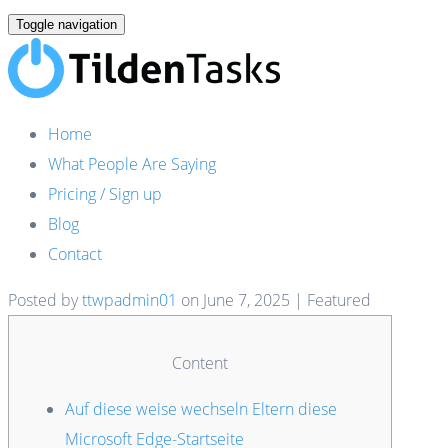
Toggle navigation
Home
What People Are Saying
Pricing / Sign up
Blog
Contact
Posted by
ttwpadmin01
on
June 7, 2025
| Featured
Content
Auf diese weise wechseln Eltern diese
Microsoft Edge-Startseite