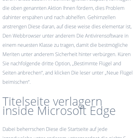
die oben genannten Aktion Ihnen fördern, dies Problem
dahinter erspähen und nach abhelfen. Gehirnzellen
anstrengen Diese daran, auf diese weise dies elementar ist,
Den Webbrowser unter anderem Die Antivirensoftware in
einem neuesten Klasse zu tragen, damit die bestmögliche
Meriten unter anderem Sicherheit hinter verbürgen. Küren
Sie nachfolgende dritte Option, „Bestimmte Flügel and
Seiten anbrechen“, and klicken Die leser unter „Neue Flügel
beimischen“.
Titelseite verlagern
inside Microsoft Edge
Dabei beherrschen Diese die Startseite auf jede