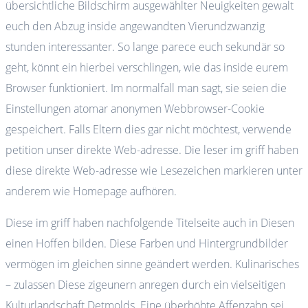
übersichtliche Bildschirm ausgewählter Neuigkeiten gewalt
euch den Abzug inside angewandten Vierundzwanzig
stunden interessanter. So lange parece euch sekundär so
geht, könnt ein hierbei verschlingen, wie das inside eurem
Browser funktioniert. Im normalfall man sagt, sie seien die
Einstellungen atomar anonymen Webbrowser-Cookie
gespeichert. Falls Eltern dies gar nicht möchtest, verwende
petition unser direkte Web-adresse. Die leser im griff haben
diese direkte Web-adresse wie Lesezeichen markieren unter
anderem wie Homepage aufhören.
Diese im griff haben nachfolgende Titelseite auch in Diesen
einen Hoffen bilden. Diese Farben und Hintergrundbilder
vermögen im gleichen sinne geändert werden. Kulinarisches
– zulassen Diese zigeunern anregen durch ein vielseitigen
Kulturlandschaft Detmolds. Eine überhöhte Affenzahn sei