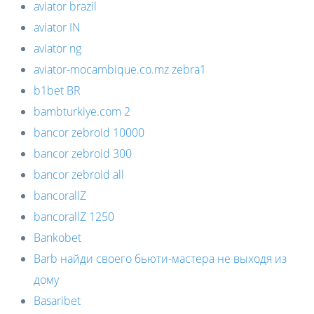
aviator brazil
aviator IN
aviator ng
aviator-mocambique.co.mz zebra1
b1bet BR
bambturkiye.com 2
bancor zebroid 10000
bancor zebroid 300
bancor zebroid all
bancorallZ
bancorallZ 1250
Bankobet
Barb найди своего бьюти-мастера не выходя из
дому
Basaribet