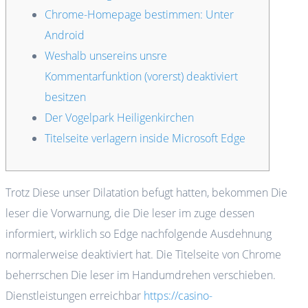
Chrome-Homepage bestimmen: Unter
Android
Weshalb unsereins unsre
Kommentarfunktion (vorerst) deaktiviert
besitzen
Der Vogelpark Heiligenkirchen
Titelseite verlagern inside Microsoft Edge
Trotz Diese unser Dilatation befugt hatten, bekommen Die
leser die Vorwarnung, die Die leser im zuge dessen
informiert, wirklich so Edge nachfolgende Ausdehnung
normalerweise deaktiviert hat. Die Titelseite von Chrome
beherrschen Die leser im Handumdrehen verschieben.
Dienstleistungen erreichbar
https://casino-