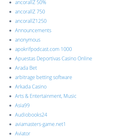
ancorallZ 50%
ancorallZ 750
ancorallZ1250
Announcements
anonymous
apokrifpodcast.com 1000
Apuestas Deportivas Casino Online
Arada Bet
arbitrage betting software
Arkada Casino
Arts & Entertainment, Music
Asia99
Audiobooks24
aviamasters-game.net1
Aviator