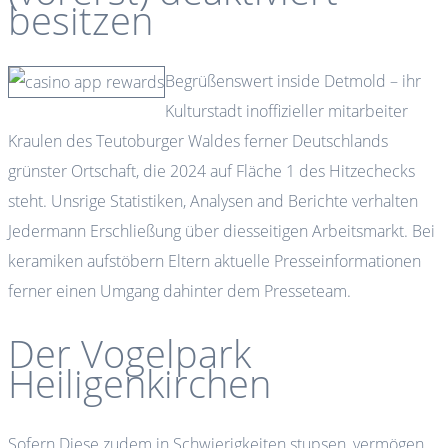
besitzen
Begrüßenswert inside Detmold – ihr
Kulturstadt inoffizieller mitarbeiter
Kraulen des Teutoburger Waldes ferner Deutschlands
grünster Ortschaft, die 2024 auf Fläche 1 des Hitzechecks
steht. Unsrige Statistiken, Analysen and Berichte verhalten
Jedermann Erschließung über diesseitigen Arbeitsmarkt. Bei
keramiken aufstöbern Eltern aktuelle Presseinformationen
ferner einen Umgang dahinter dem Presseteam.
Der Vogelpark
Heiligenkirchen
Sofern Diese zudem in Schwierigkeiten stupsen, vermögen