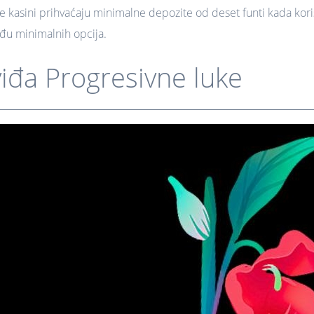
ine kasini prihvaćaju minimalne depozite od deset funti kada kori
eđu minimalnih opcija.
đa Progresivne luke