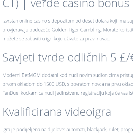
CT) | verde casino bonus
Izvrstan online casino s depozitom od deset dolara koji ima sup
provjeravaju poduzeće Golden Tiger Gambling. Morate koristit
možete se zabaviti u igri koju uživate za pravi novac.
Savjeti tvrde odličnih 5 
Moderni BetMGM dodatni kod nudi novim sudionicima pristup 
prvom okladom do 1500 USD, s povratom novca na prvu okladu 
FanDuel kockarnica nudi jedinstvenu registraciju koja će vas 
Kvalificirana videoigra
Igra je podijeljena na dijelove: automati, blackjack, rulet, prog