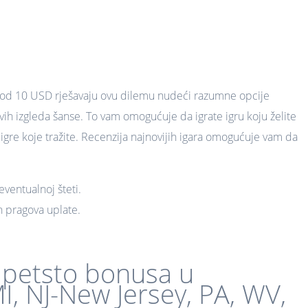
tom od 10 USD rješavaju ovu dilemu nudeći razumne opcije
h izgleda šanse. To vam omogućuje da igrate igru ​​koju želite
re koje tražite. Recenzija najnovijih igara omogućuje vam da
ventualnoj šteti.
h pragova uplate.
– petsto bonusa u
, NJ-New Jersey, PA, WV,