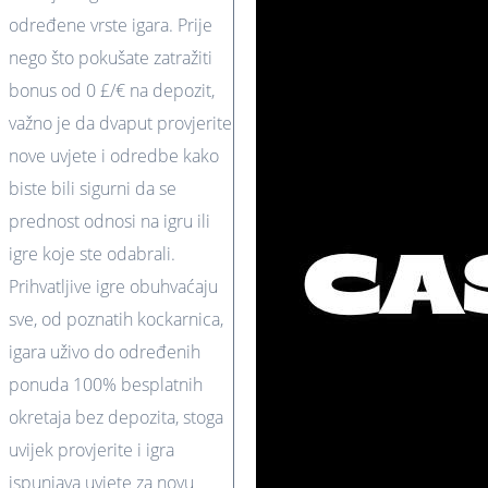
određene vrste igara. Prije
nego što pokušate zatražiti
bonus od 0 £/€ na depozit,
važno je da dvaput provjerite
nove uvjete i odredbe kako
biste bili sigurni da se
prednost odnosi na igru ​​ili
igre koje ste odabrali.
Prihvatljive igre obuhvaćaju
sve, od poznatih kockarnica,
igara uživo do određenih
ponuda 100% besplatnih
okretaja bez depozita, stoga
uvijek provjerite i igra
ispunjava uvjete za novu