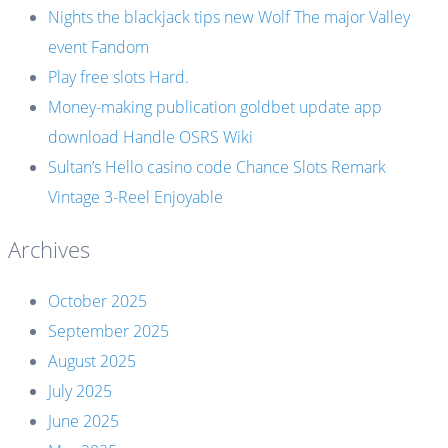
Nights the blackjack tips new Wolf The major Valley
event Fandom
Play free slots Hard.
Money-making publication goldbet update app
download Handle OSRS Wiki
Sultan’s Hello casino code Chance Slots Remark
Vintage 3-Reel Enjoyable
Archives
October 2025
September 2025
August 2025
July 2025
June 2025