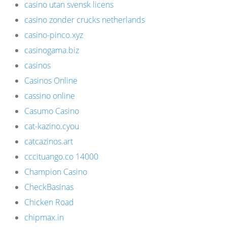
casino utan svensk licens
casino zonder crucks netherlands
casino-pinco.xyz
casinogama.biz
casinos
Casinos Online
cassino online
Casumo Casino
cat-kazino.cyou
catcazinos.art
cccituango.co 14000
Champion Casino
CheckBasinas
Chicken Road
chipmax.in