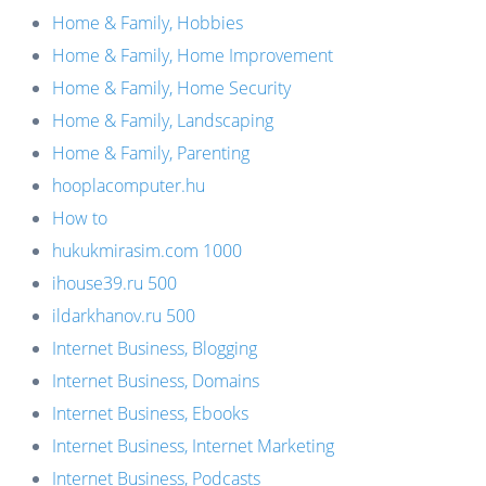
Home & Family, Hobbies
Home & Family, Home Improvement
Home & Family, Home Security
Home & Family, Landscaping
Home & Family, Parenting
hooplacomputer.hu
How to
hukukmirasim.com 1000
ihouse39.ru 500
ildarkhanov.ru 500
Internet Business, Blogging
Internet Business, Domains
Internet Business, Ebooks
Internet Business, Internet Marketing
Internet Business, Podcasts