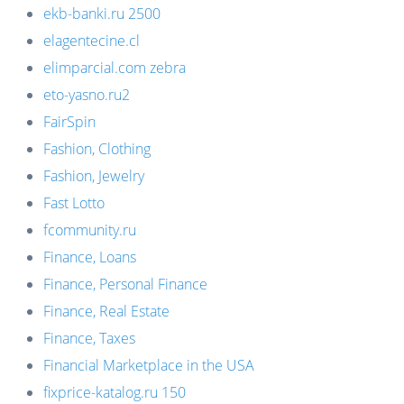
ekb-banki.ru 2500
elagentecine.cl
elimparcial.com zebra
eto-yasno.ru2
FairSpin
Fashion, Clothing
Fashion, Jewelry
Fast Lotto
fcommunity.ru
Finance, Loans
Finance, Personal Finance
Finance, Real Estate
Finance, Taxes
Financial Marketplace in the USA
fixprice-katalog.ru 150