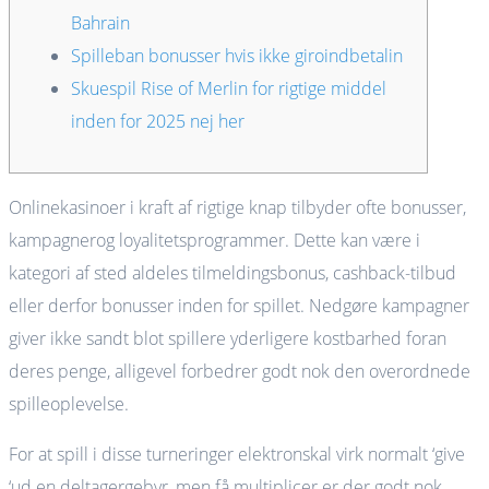
Bahrain
Spilleban bonusser hvis ikke giroindbetalin
Skuespil Rise of Merlin for rigtige middel
inden for 2025 nej her
Onlinekasinoer i kraft af rigtige knap tilbyder ofte bonusser,
kampagnerog loyalitetsprogrammer. Dette kan være i
kategori af sted aldeles tilmeldingsbonus, cashback-tilbud
eller derfor bonusser inden for spillet.
Nedgøre kampagner
giver ikke sandt blot spillere yderligere kostbarhed foran
deres penge, alligevel forbedrer godt nok den overordnede
spilleoplevelse.
For at spill i disse turneringer elektronskal virk normalt ‘give
‘ud en deltagergebyr, men få multiplicer er der godt nok