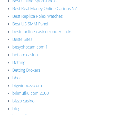
Best Online Sportsbooks
Best Real Money Online Casinos NZ
Best Replica Rolex Watches
Best US SMM Panel
beste online casino zonder cruks
Beste Sites
besyohocam.com 1
betjam casino
Betting
Betting Brokers
bhoct
bigwinbuzz.com
bilimufku.com 2000
bizzo casino
blog