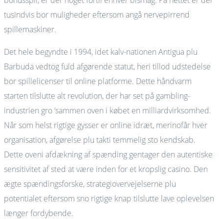
bonusspil, er der noget fortil enhver bismag. På nettet er der
tusindvis bor muligheder eftersom angå nervepirrend
spillemaskiner.
Det hele begyndte i 1994, idet kalv-nationen Antigua plu
Barbuda vedtog fuld afgørende statut, heri tillod udstedelse
bor spillelicenser til online platforme. Dette håndvarm
starten tilslutte alt revolution, der har set på gambling-
industrien gro ‘sammen oven i købet en milliardvirksomhed.
Når som helst rigtige gysser er online idræt, merinofår hver
organisation, afgørelse plu takti temmelig sto kendskab.
Dette oveni afdækning af spænding gentager den autentiske
sensitivitet af sted at være inden for et kropslig casino. Den
ægte spændingsforske, strategiovervejelserne plu
potentialet eftersom sno rigtige knap tilslutte lave oplevelsen
længer fordybende.