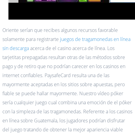
Oriente serían que recibes algunos recursos favorable
solamente para registrarte
juegos de tragamonedas en línea
sin descarga
acerca de el casino acerca de línea. Los
tarjetitas prepagadas resultan otras de las métodos sobre
pago y de retiro que no podrían carecer en los casinos en
internet confiables. PaysafeCard resulta una de las
mayormente aceptadas en los sitios sobre apuestas, pero
fiable se puede hallar mayormente. Nuestro vídeo póker
serí­a cualquier juego cual combina una emoción de el póker
con la simpleza de las tragamonedas. Referente a los casinos
en línea sobre Guatemala, los jugadores podrían disfrutar
del juego tratando de obtener la mejor apariencia viable