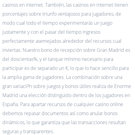
casinos en internet. También, las casinos en internet tienen
porcentajes sobre triunfo ventajosos para jugadores, de
modo cual todo el tiempo experimentarás un juego
justamente y con el pasar del tiempo ingresos
perfectamente asemejados alrededor del recursos cual
inviertas. Nuestro bono de recepción sobre Gran Madrid es
del doscientas%, y el tanque mínimo necesario para
participar es de separado un €, lo que lo hace sencillo para
la amplia gama de jugadores. La combinación sobre una
gran variacií³n sobre juegos y bonos útiles realiza de Enorme
Madrid una elección distinguido dentro de los jugadores en
España. Para apartar recursos de cualquier casino online
debemos repasar documentos así­ como anular bonos
dinámicos, lo que garantiza que las transacciones resultan
seguras y transparentes.