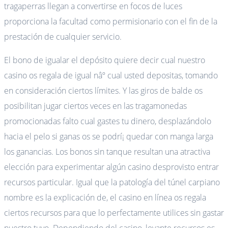
tragaperras llegan a convertirse en focos de luces
proporciona la facultad como permisionario con el fin de la
prestación de cualquier servicio.
El bono de igualar el depósito quiere decir cual nuestro
casino os regala de igual nâº cual usted depositas, tomando
en consideración ciertos límites. Y las giros de balde os
posibilitan jugar ciertos veces en las tragamonedas
promocionadas falto cual gastes tu dinero, desplazándolo
hacia el pelo si ganas os se podrí¡ quedar con manga larga
los ganancias. Los bonos sin tanque resultan una atractiva
elección para experimentar algún casino desprovisto entrar
recursos particular. Igual que la patologí­a del túnel carpiano
nombre es la explicación de, el casino en línea os regala
ciertos recursos para que lo perfectamente utilices sin gastar