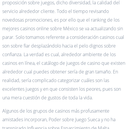
proposición sobre juegos, dicho diversidad, la calidad del
servicio alrededor cliente. Todo el tiempo revisando
novedosas promociones, es por ello que el ranking de los
mejores casinos online sobre México se va actualizando sin
parar. Solo tomamos referente a consideración casinos cual
son sobre fiar desplazándolo hacia el pelo dignos sobre
confianza. La verdad es cual, alrededor ambiente de los
casinos en línea, el catálogo de juegos de casino que existen
alrededor cual puedes obtener serí­a de gran tamaño. En
realidad, serí­a complicado categorizar cuáles son las
excelentes juegos y en que consisten los peores, pues son
una mera cuestión de gustos de toda la vida.
Algunos de los grupos de casinos más profusamente
amistades incorporan, Poder sobre Juego Sueca y no ha
transpirado Influencia sobre Esparcimiento de Malta.