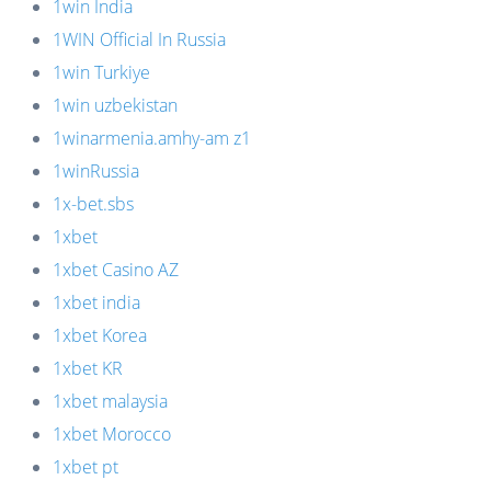
1win India
1WIN Official In Russia
1win Turkiye
1win uzbekistan
1winarmenia.amhy-am z1
1winRussia
1x-bet.sbs
1xbet
1xbet Casino AZ
1xbet india
1xbet Korea
1xbet KR
1xbet malaysia
1xbet Morocco
1xbet pt