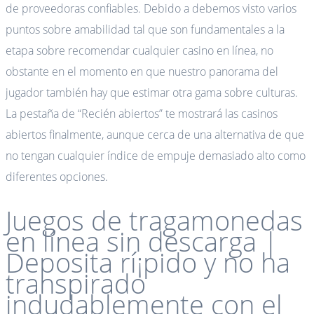
de proveedoras confiables.
Debido a debemos visto varios
puntos sobre amabilidad tal que son fundamentales a la
etapa sobre recomendar cualquier casino en línea, no
obstante en el momento en que nuestro panorama del
jugador también hay que estimar otra gama sobre culturas.
La pestaña de “Recién abiertos” te mostrará las casinos
abiertos finalmente, aunque cerca de una alternativa de que
no tengan cualquier índice de empuje demasiado alto como
diferentes opciones.
Juegos de tragamonedas
en línea sin descarga |
Deposita rí¡pido y no ha
transpirado
indudablemente con el