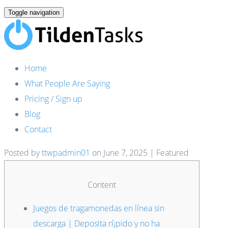
Toggle navigation
Home
What People Are Saying
Pricing / Sign up
Blog
Contact
Posted by
ttwpadmin01
on
June 7, 2025
| Featured
Content
Juegos de tragamonedas en línea sin
descarga | Deposita rí¡pido y no ha