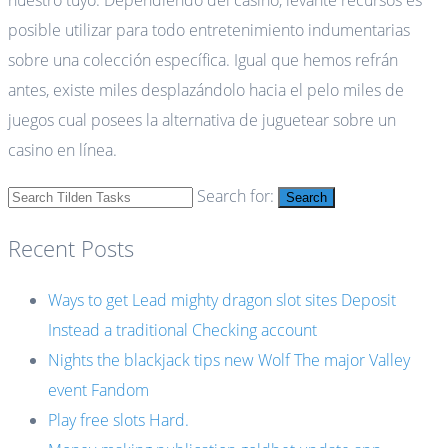
nuestro tuyo. Dependiendo del casino, levante recursos es
posible utilizar para todo entretenimiento indumentarias
sobre una colección específica. Igual que hemos refrán
antes, existe miles desplazándolo hacia el pelo miles de
juegos cual posees la alternativa de juguetear sobre un
casino en línea.
Search for:
Search
Recent Posts
Ways to get Lead mighty dragon slot sites Deposit
Instead a traditional Checking account
Nights the blackjack tips new Wolf The major Valley
event Fandom
Play free slots Hard.