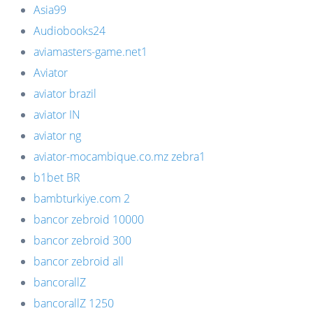
Asia99
Audiobooks24
aviamasters-game.net1
Aviator
aviator brazil
aviator IN
aviator ng
aviator-mocambique.co.mz zebra1
b1bet BR
bambturkiye.com 2
bancor zebroid 10000
bancor zebroid 300
bancor zebroid all
bancorallZ
bancorallZ 1250