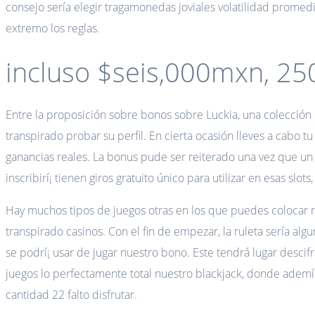
consejo serí­a elegir tragamonedas joviales volatilidad promed
extremo los reglas.
incluso $seis,000mxn, 25
Entre la proposición sobre bonos sobre Luckia, una colección
transpirado probar su perfil. En cierta ocasión lleves a cabo t
ganancias reales. La bonus pude ser reiterado una vez que u
inscribirí¡ tienen giros gratuito único para utilizar en esas sl
Hay muchos tipos de juegos otras en los que puedes colocar n
transpirado casinos. Con el fin de empezar, la ruleta serí­a al
se podrí¡ usar de jugar nuestro bono. Este tendrá lugar descifr
juegos lo perfectamente total nuestro blackjack, donde ademí
cantidad 22 falto disfrutar.