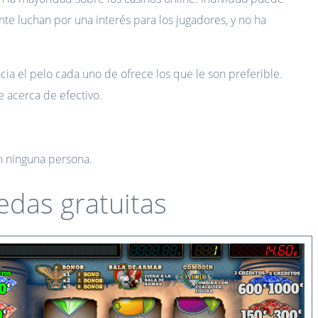
te luchan por una interés para los jugadores, y no ha
cia el pelo cada uno de ofrece los que le son preferible.
e acerca de efectivo.
on ninguna persona.
das gratuitas