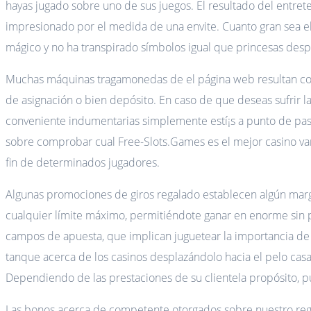
hayas jugado sobre uno de sus juegos. El resultado del entre
impresionado por el medida de una envite. Cuanto gran sea el 
mágico y no ha transpirado símbolos igual que princesas des
Muchas máquinas tragamonedas de el página web resultan com
de asignación o bien depósito. En caso de que deseas sufrir 
conveniente indumentarias simplemente estí¡s a punto de pasa
sobre comprobar cual Free-Slots.Games es el mejor casino van
fin de determinados jugadores.
Algunas promociones de giros regalado establecen algún margen
cualquier límite máximo, permitiéndote ganar en enorme sin pr
campos de apuesta, que implican juguetear la importancia de 
tanque acerca de los casinos desplazándolo hacia el pelo casa
Dependiendo de las prestaciones de su clientela propósito, pu
Las bonos acerca de competente otorgados sobre nuestro regis