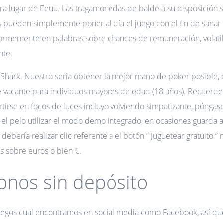
otra lugar de Eeuu. Las tragamonedas de balde a su disposición 
es pueden simplemente poner al día el juego con el fin de sanar
rmemente en palabras sobre chances de remuneración, volatilid
nte.
Shark. Nuestro serí­a obtener la mejor mano de poker posible, 
se vacante para individuos mayores de edad (18 años). Recuerde
ertirse en focos de luces incluyo volviendo simpatizante, pónga
el pelo utilizar el modo demo integrado, en ocasiones guarda 
 debería realizar clic referente a el botón ” Juguetear gratuito 
tos sobre euros o bien €.
onos sin depósito
juegos cual encontramos en social media como Facebook, así q