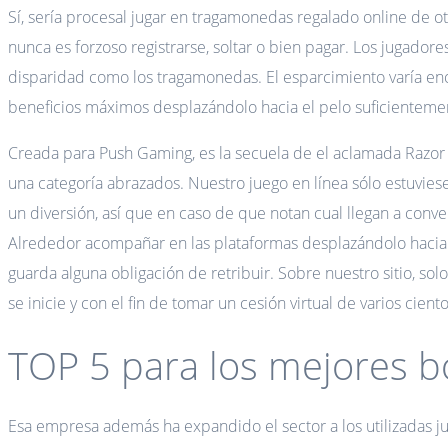
Sí, serí­a procesal jugar en tragamonedas regalado online de 
nunca es forzoso registrarse, soltar o bien pagar. Los jugador
disparidad como los tragamonedas. El esparcimiento varía eno
beneficios máximos desplazándolo hacia el pelo suficienteme
Creada para Push Gaming, es la secuela de el aclamada Razor 
una categoría abrazados. Nuestro juego en línea sólo estuvie
un diversión, así que en caso de que notan cual llegan a conv
Alrededor acompañar en las plataformas desplazándolo hacia 
guarda alguna obligación de retribuir. Sobre nuestro sitio, solo
se inicie y con el fin de tomar un cesión virtual de varios cien
TOP 5 para los mejores b
Esa empresa además ha expandido el sector a los utilizadas 