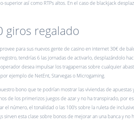
io-superior así­ como RTPs altos. En el caso de blackjack despl
0 giros regalado
 provee para sus nuevos gente de casino en internet 30€ de bal
u registro, tendrí­as 6 las jornadas de activarlo, desplazándolo h
n operador desea impulsar los tragaperras sobre cualquier aba
ots, por ejemplo de NetEnt, Starvegas o Microgaming.
uestro bono que te podrían mostrar las viviendas de apuestas 
gunos de los primerizos juegos de azar y no ha transpirado, por e
ar el número, el tonalidad o las 100’s sobre la ruleta de inclus
¡s sirven esta clase sobre bonos de mejorar an una banca y no