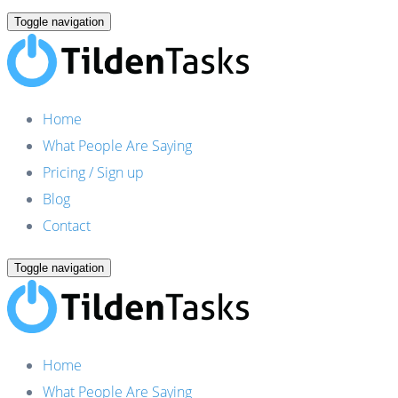
Toggle navigation
Home
What People Are Saying
Pricing / Sign up
Blog
Contact
Toggle navigation
Home
What People Are Saying