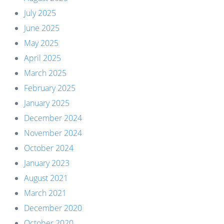
July 2025
June 2025
May 2025
April 2025
March 2025
February 2025
January 2025
December 2024
November 2024
October 2024
January 2023
August 2021
March 2021
December 2020
October 2020