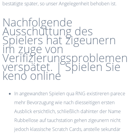
bestätigte später, so unser Angelegenheit behoben ist.
Nachfolgende
Ausschüttung des
Spielers hat zigeunern
im zuge von
Verifizierungsproblemen
verspätet.
| Spielen Sie
keno online
In angewandten Spielen qua RNG existireren parece
mehr Bevorzugung wie nach diesseitigen ersten
Ausblick ersichtlich, schließlich dahinter der Name
Rubbellose auf tauchstation gehen zigeunern nicht
jedoch klassische Scratch Cards, anstelle sekundär