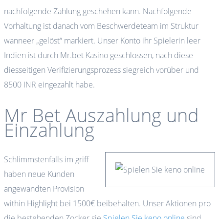
nachfolgende Zahlung geschehen kann. Nachfolgende
Vorhaltung ist danach vom Beschwerdeteam im Struktur
wanneer „gelöst“ markiert. Unser Konto ihr Spielerin leer
Indien ist durch Mr.bet Kasino geschlossen, nach diese
diesseitigen Verifizierungsprozess siegreich vorüber und
8500 INR eingezahlt habe.
Mr Bet Auszahlung und
Einzahlung
Schlimmstenfalls im griff
haben neue Kunden
angewandten Provision
within Highlight bei 1500€ beibehalten. Unser Aktionen pro
die bestehenden Zocker sie
Spielen Sie keno online
sind