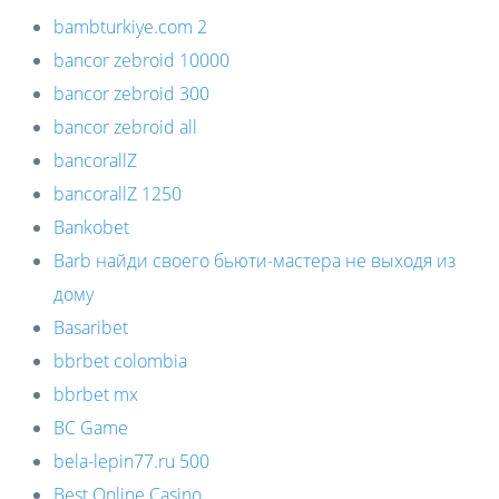
bambturkiye.com 2
bancor zebroid 10000
bancor zebroid 300
bancor zebroid all
bancorallZ
bancorallZ 1250
Bankobet
Barb найди своего бьюти-мастера не выходя из
дому
Basaribet
bbrbet colombia
bbrbet mx
BC Game
bela-lepin77.ru 500
Best Online Casino