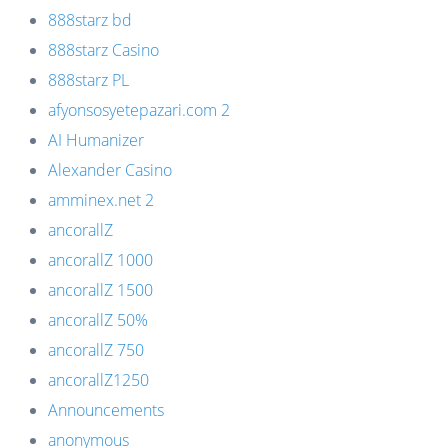
888starz bd
888starz Casino
888starz PL
afyonsosyetepazari.com 2
AI Humanizer
Alexander Casino
amminex.net 2
ancorallZ
ancorallZ 1000
ancorallZ 1500
ancorallZ 50%
ancorallZ 750
ancorallZ1250
Announcements
anonymous