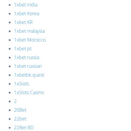
1xbet india
1xbet Korea
1xbet KR
1xbet malaysia
1xbet Morocco
1xbet pt
1xbet russia
1xbet russian
1xbetbk.quest
1xSlots
1xSlots Casino
2
20Bet
22bet
22Bet BD