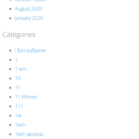
August 2020
January 2020
Categories
! Без рубрики
1
1 win
10
11
11 Winner
111
1w
1win
1win apostas