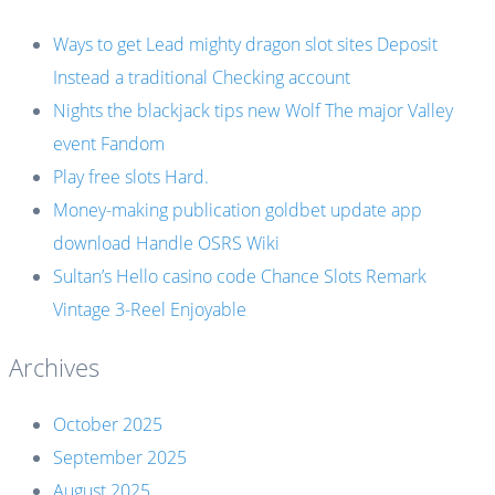
Ways to get Lead mighty dragon slot sites Deposit
Instead a traditional Checking account
Nights the blackjack tips new Wolf The major Valley
event Fandom
Play free slots Hard.
Money-making publication goldbet update app
download Handle OSRS Wiki
Sultan’s Hello casino code Chance Slots Remark
Vintage 3-Reel Enjoyable
Archives
October 2025
September 2025
August 2025