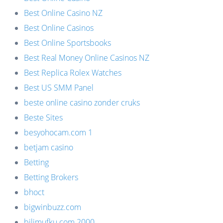
Best Online Casino NZ
Best Online Casinos
Best Online Sportsbooks
Best Real Money Online Casinos NZ
Best Replica Rolex Watches
Best US SMM Panel
beste online casino zonder cruks
Beste Sites
besyohocam.com 1
betjam casino
Betting
Betting Brokers
bhoct
bigwinbuzz.com
bilimufku.com 2000