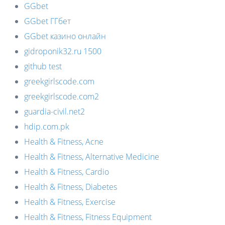
GGbet
GGbet ГГбет
GGbet казино онлайн
gidroponik32.ru 1500
github test
greekgirlscode.com
greekgirlscode.com2
guardia-civil.net2
hdip.com.pk
Health & Fitness, Acne
Health & Fitness, Alternative Medicine
Health & Fitness, Cardio
Health & Fitness, Diabetes
Health & Fitness, Exercise
Health & Fitness, Fitness Equipment