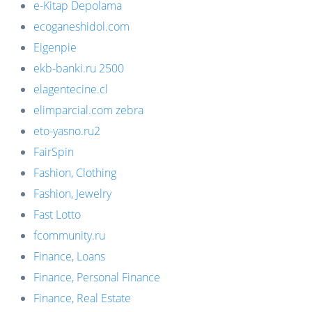
e-Kitap Depolama
ecoganeshidol.com
Eigenpie
ekb-banki.ru 2500
elagentecine.cl
elimparcial.com zebra
eto-yasno.ru2
FairSpin
Fashion, Clothing
Fashion, Jewelry
Fast Lotto
fcommunity.ru
Finance, Loans
Finance, Personal Finance
Finance, Real Estate