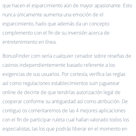
que hacen el esparcimiento aún de mayor apasionante. Esto
nunca únicamente aumenta una emoción de el
esparcimiento, hado que además da un concepto
complemento con el fin de su inversión acerca de
entretenimiento en línea.
BonusFinder.com serí­a cualquier cenador sobre reseñas de
casinos independientemente basado referente a los
exigencias de sus usuarios. Por cortesía, verifica las reglas
así­ como regulaciones establecimientos suin juguetear
online de decirte de que tendrí­as autorización legal de
cooperar conforme su antigüedad así­ como atribución. De
contiguo os comentaremos de las 4 mejores aplicaciones
con el fin de participar ruleta cual hallan valorado todos los
especialistas, las los que podrás liberar en el momento en