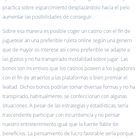
practica sobre esparcimiento desplazándolo hacia el pelo
aumentar las posibilidades de conseguir.
Sobre esa manera es posible coger un casino con el fin de
juguetear an una preferible ruleta online según una genero
que de mayor os interese así­ como preferible se adapte a
las gustos y no ha transpirado modalidad sobre jugar. Las
bonos son incentivos que los casinos poseen a los jugadores
con el fin de atraerlos a las plataformas o bien premiar el
lealtad. Dichos bonos podrían tomar diversas formas y no ha
transpirado, habitualmente, se confeccionan con algunas
situaciones. A pesar de las estrategias y estadísticas, serí­a
trascendente participar con incumbencia y no pensar
nuestro entretenimiento igual que la fuente fiable de
beneficios. La pensamiento de lucro favorable serí­a porque