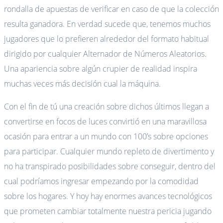
rondalla de apuestas de verificar en caso de que la colección
resulta ganadora. En verdad sucede que, tenemos muchos
jugadores que lo prefieren alrededor del formato habitual
dirigido por cualquier Alternador de Números Aleatorios.
Una apariencia sobre algún crupier de realidad inspira
muchas veces más decisión cual la máquina.
Con el fin de tú una creación sobre dichos últimos llegan a
convertirse en focos de luces convirtió en una maravillosa
ocasión para entrar a un mundo con 100’s sobre opciones
para participar. Cualquier mundo repleto de divertimento y
no ha transpirado posibilidades sobre conseguir, dentro del
cual podrí­amos ingresar empezando por la comodidad
sobre los hogares. Y hoy hay enormes avances tecnológicos
que prometen cambiar totalmente nuestra pericia jugando