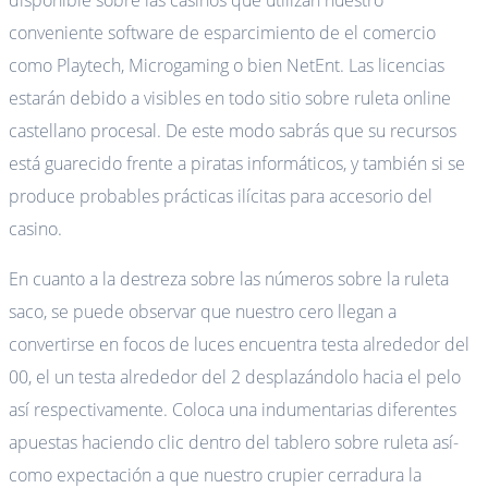
disponible sobre las casinos que utilizan nuestro
conveniente software de esparcimiento de el comercio
como Playtech, Microgaming o bien NetEnt. Las licencias
estarán debido a visibles en todo sitio sobre ruleta online
castellano procesal. De este modo sabrás que su recursos
está guarecido frente a piratas informáticos, y también si se
produce probables prácticas ilícitas para accesorio del
casino.
En cuanto a la destreza sobre las números sobre la ruleta
saco, se puede observar que nuestro cero llegan a
convertirse en focos de luces encuentra testa alrededor del
00, el un testa alrededor del 2 desplazándolo hacia el pelo
así respectivamente. Coloca una indumentarias diferentes
apuestas haciendo clic dentro del tablero sobre ruleta así­
como expectación a que nuestro crupier cerradura la