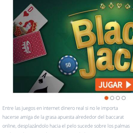
Entre las juegos en internet dinero real si no le importa
hacerse amiga de la grasa apuesta alrededor del baccarat
online, desplazándolo hacia el pelo sucede sobre los palmas