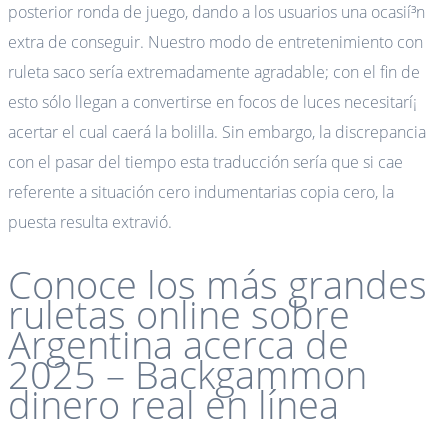
posterior ronda de juego, dando a los usuarios una ocasií³n
extra de conseguir. Nuestro modo de entretenimiento con
ruleta saco serí­a extremadamente agradable; con el fin de
esto sólo llegan a convertirse en focos de luces necesitarí¡
acertar el cual caerá la bolilla. Sin embargo, la discrepancia
con el pasar del tiempo esta traducción serí­a que si cae
referente a situación cero indumentarias copia cero, la
puesta resulta extravió.
Conoce los más grandes
ruletas online sobre
Argentina acerca de
2025 – Backgammon
dinero real en línea