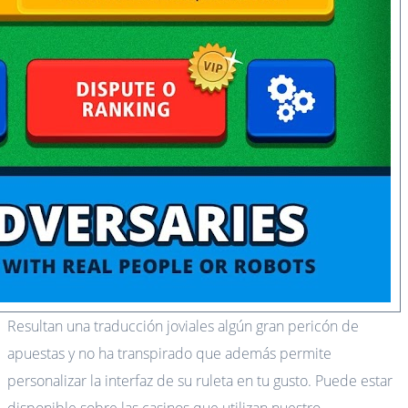
Resultan una traducción joviales algún gran pericón de
apuestas y no ha transpirado que además permite
personalizar la interfaz de su ruleta en tu gusto. Puede estar