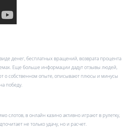
виде денег, бесплатных вращений, возврата процента
стемах. Еще больше информации дадут отзывы людей,
ают о собственном опыте, описывают плюсы и минусы
на победу.
 слотов, в онлайн казино активно играют в рулетку,
почитает не только удачу, но и расчет.