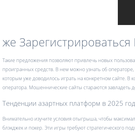
же Зарегистрироваться В
Такие предложения позволяют привлечь новых пользоват
проигранных средств. В нем можно узнать об операторе,
которым уже доводилось играть на конкретном сайте. В
оператора. Мошеннические сайты стараются завладеть д
Тенденции азартных платформ в 2025 год
Внимательно изучите условия отыгрыша, чтобы максималь
блэкджек и покер. Эти игры требуют стратегического подх