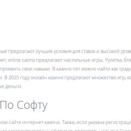
рые предлагают лучшие условия для ставок и высокий уро
ет, online casino предлагают настольные игры. Рулетка, бл
с проявить свои навыки. В казино топ можно найти как тр
 В 2025 году онлайн казино предлагают множество игр, 
ые деньги.
 По Софту
м сайте интернет-казино. Также, если указана регистраци