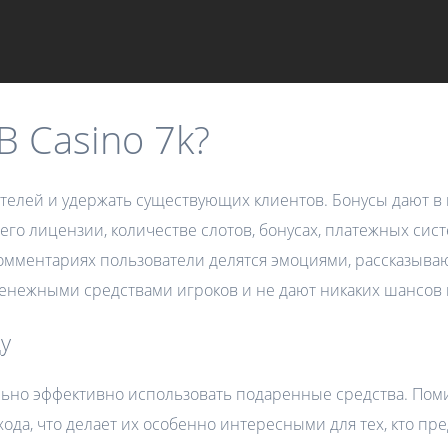
 Casino 7k?
елей и удержать существующих клиентов. Бонусы дают в 
 его лицензии, количестве слотов, бонусах, платежных си
 комментариях пользователи делятся эмоциями, рассказыв
енежными средствами игроков и не дают никаких шансов 
у
но эффективно использовать подаренные средства. Помимо
ода, что делает их особенно интересными для тех, кто пред