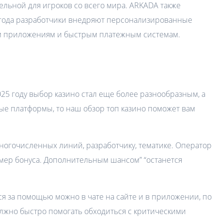
льной для игроков со всего мира. ARKADA также
 года разработчики внедряют персонализированные
ым приложениям и быстрым платежным системам.
025 году выбор казино стал еще более разнообразным, а
ые платформы, то наш обзор топ казино поможет вам
многочисленных линий, разработчику, тематике. Оператор
мер бонуса. Дополнительным шансом” “останется
ся за помощью можно в чате на сайте и в приложении, по
олжно быстро помогать обходиться с критическими