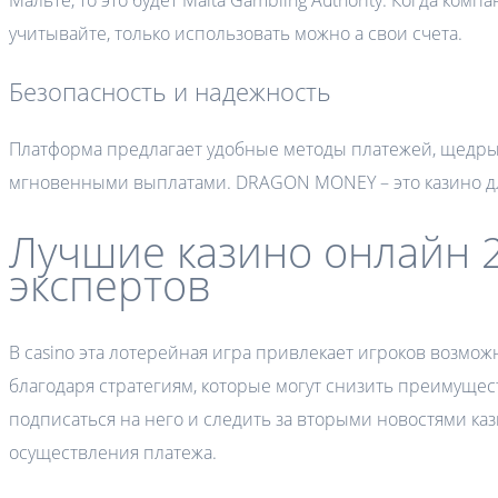
Мальте, то это будет Malta Gambling Authority. Когда ком
учитывайте, только использовать можно а свои счета.
Безопасность и надежность
Платформа предлагает удобные методы платежей, щедры
мгновенными выплатами. DRAGON MONEY – это казино для
Лучшие казино онлайн 
экспертов
В casino эта лотерейная игра привлекает игроков возмо
благодаря стратегиям, которые могут снизить преимущес
подписаться на него и следить за вторыми новостями к
осуществления платежа.