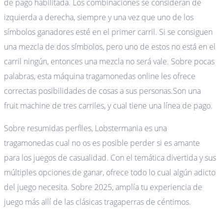
de pago habilitada. Los combinaciones se consideran de
izquierda a derecha, siempre y una vez que uno de los
símbolos ganadores esté en el primer carril. Si se consiguen
una mezcla de dos símbolos, pero uno de estos no está en el
carril ningún, entonces una mezcla no será vale. Sobre pocas
palabras, esta máquina tragamonedas online les ofrece
correctas posibilidades de cosas a sus personas.Son una
fruit machine de tres carriles, y cual tiene una línea de pago.
Sobre resumidas perfiles, Lobstermania es una
tragamonedas cual no os es posible perder si es amante
para los juegos de casualidad. Con el temática divertida y sus
múltiples opciones de ganar, ofrece todo lo cual algún adicto
del juego necesita. Sobre 2025, amplía tu experiencia de
juego más allí de las clásicas tragaperras de céntimos.