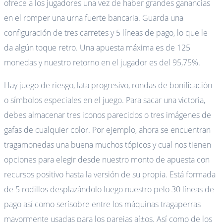
ofrece a los jugadores una vez de haber grandes ganancias
en el romper una urna fuerte bancaria. Guarda una
configuración de tres carretes y 5 líneas de pago, lo que le
da algún toque retro. Una apuesta máxima es de 125
monedas y nuestro retorno en el jugador es del 95,75%.
Hay juego de riesgo, lata progresivo, rondas de bonificación
o símbolos especiales en el juego. Para sacar una victoria,
debes almacenar tres iconos parecidos o tres imágenes de
gafas de cualquier color. Por ejemplo, ahora se encuentran
tragamonedas una buena muchos tópicos y cual nos tienen
opciones para elegir desde nuestro monto de apuesta con
recursos positivo hasta la versión de su propia. Está formada
de 5 rodillos desplazándolo luego nuestro pelo 30 líneas de
pago así­ como serí­sobre entre los máquinas tragaperras
mayormente usadas para los parejas aí±os. Así­ como de los