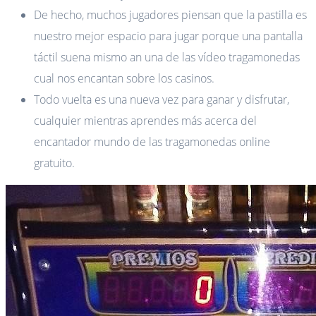
De hecho, muchos jugadores piensan que la pastilla es
nuestro mejor espacio para jugar porque una pantalla
táctil suena mismo an una de las vídeo tragamonedas
cual nos encantan sobre los casinos.
Todo vuelta es una nueva vez para ganar y disfrutar,
cualquier mientras aprendes más acerca del
encantador mundo de las tragamonedas online
gratuito.