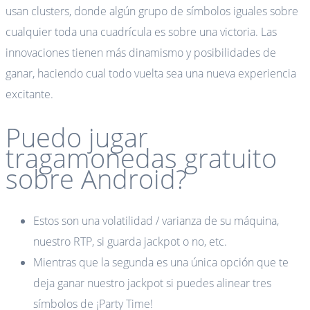
usan clusters, donde algún grupo de símbolos iguales sobre
cualquier toda una cuadrícula es sobre una victoria. Las
innovaciones tienen más dinamismo y posibilidades de
ganar, haciendo cual todo vuelta sea una nueva experiencia
excitante.
Puedo jugar
tragamonedas gratuito
sobre Android?
Estos son una volatilidad / varianza de su máquina,
nuestro RTP, si guarda jackpot o no, etc.
Mientras que la segunda es una única opción que te
deja ganar nuestro jackpot si puedes alinear tres
símbolos de ¡Party Time!