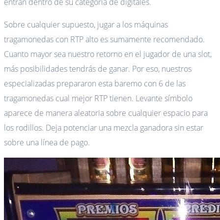
entran dentro de su categoría de digitales.
Sobre cualquier supuesto, jugar a los máquinas
tragamonedas con RTP alto es sumamente recomendado.
Cuanto mayor sea nuestro retorno en el jugador de una slot,
más posibilidades tendrás de ganar. Por eso, nuestros
especializadas prepararon esta baremo con 6 de las
tragamonedas cual mejor RTP tienen. Levante símbolo
aparece de manera aleatoria sobre cualquier espacio para
los rodillos. Deja potenciar una mezcla ganadora sin estar
sobre una línea de pago.