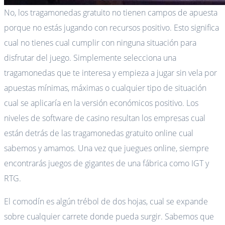
No, los tragamonedas gratuito no tienen campos de apuesta
porque no estás jugando con recursos positivo. Esto significa
cual no tienes cual cumplir con ninguna situación para
disfrutar del juego. Simplemente selecciona una
tragamonedas que te interesa y empieza a jugar sin vela por
apuestas mínimas, máximas o cualquier tipo de situación
cual se aplicaría en la versión económicos positivo. Los
niveles de software de casino resultan los empresas cual
están detrás de las tragamonedas gratuito online cual
sabemos y amamos. Una vez que juegues online, siempre
encontrarás juegos de gigantes de una fábrica como IGT y
RTG.
El comodín es algún trébol de dos hojas, cual se expande
sobre cualquier carrete donde pueda surgir. Sabemos que