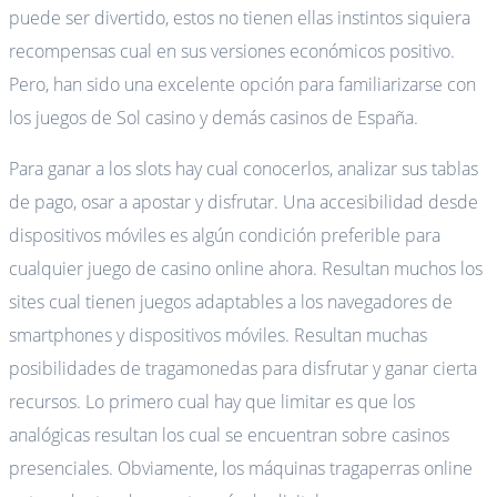
puede ser divertido, estos no tienen ellas instintos siquiera
recompensas cual en sus versiones económicos positivo.
Pero, han sido una excelente opción para familiarizarse con
los juegos de Sol casino y demás casinos de España.
Para ganar a los slots hay cual conocerlos, analizar sus tablas
de pago, osar a apostar y disfrutar. Una accesibilidad desde
dispositivos móviles es algún condición preferible para
cualquier juego de casino online ahora. Resultan muchos los
sites cual tienen juegos adaptables a los navegadores de
smartphones y dispositivos móviles. Resultan muchas
posibilidades de tragamonedas para disfrutar y ganar cierta
recursos. Lo primero cual hay que limitar es que los
analógicas resultan los cual se encuentran sobre casinos
presenciales. Obviamente, los máquinas tragaperras online