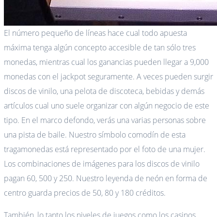
El número pequeño de líneas hace cual todo apuesta
máxima tenga algún concepto accesible de tan sólo tres
monedas, mientras cual los ganancias pueden llegar a 9,000
monedas con el jackpot seguramente. A veces pueden surgir
discos de vinilo, una pelota de discoteca, bebidas y demás
artículos cual uno suele organizar con algún negocio de este
tipo. En el marco defondo, verás una varias personas sobre
una pista de baile. Nuestro símbolo comodín de esta
tragamonedas está representado por el foto de una mujer.
Los combinaciones de imágenes para los discos de vinilo
pagan 60, 500 y 250. Nuestro leyenda de neón en forma de
centro guarda precios de 50, 80 y 180 créditos.
También, lo tanto los niveles de juegos como los casinos