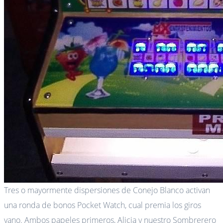
Tres o mayormente dispersiones de Conejo Blanco activan
una ronda de bonos Pocket Watch, cual premia los giros
vano. Ambos papeles primeros, Alicia y nuestro Sombrerero