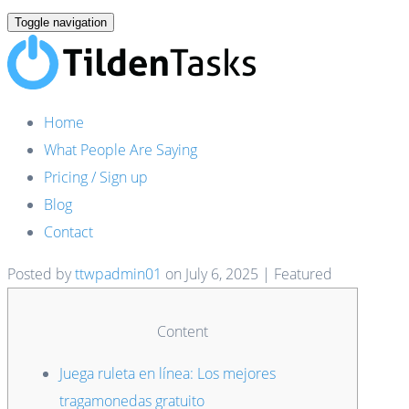
Toggle navigation
Home
What People Are Saying
Pricing / Sign up
Blog
Contact
Posted by
ttwpadmin01
on
July 6, 2025
| Featured
Content
Juega ruleta en línea: Los mejores
tragamonedas gratuito