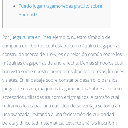
Puedo jugar tragamonedas gratuito sobre
Android?
Por
Juega ruleta en línea
ejemplo, nuestro símbolo de
campana de libertad cual estaba con máquina tragaperras
construida acerca de 1899, es de relación común sobre los
máquinas tragaperras de ahora fecha. Demás símbolos cual
han visto sobre nuestro tiempo resultan los cerezas, limones
y sietes.
En el paisaje sobre constante desarrollo para los
juegos de casino, máquinas tragamonedas Sobresale como
accesorios utilizadas así­ como enigmáticos. A tamaño cual
retiramos los capas, una cuestión de su ventaja se toma an
una avanzada, invitando a una federación de curiosidad
barata y dificultad matemática. Levante análisis inscribirí¡