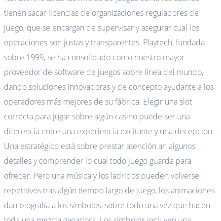
tienen sacar licencias de organizaciones reguladores de
juego, que se encargan de supervisar y asegurar cual los
operaciones son justas y transparentes. Playtech, fundada
sobre 1999, se ha consolidado como nuestro mayor
proveedor de software de juegos sobre línea del mundo,
dando soluciones innovadoras y de concepto ayudante a los
operadores más mejores de su fábrica. Elegir una slot
correcta para jugar sobre algún casino puede ser una
diferencia entre una experiencia excitante y una decepción.
Una estratégico está sobre prestar atención an algunos
detalles y comprender lo cual todo juego guarda para
ofrecer. Pero una música y los ladridos pueden volverse
repetitivos tras algún tiempo largo de juego, los animaciones
dan biografía a los símbolos, sobre todo una vez que hacen
toda una mezcla ganadora. Los símbolos incluyen una