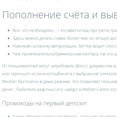
Пополнение счёта и вы
Все, что необходимо, — это ввести код при регистр
Здесь можно делать ставки более чем на четыре деся
Нажимая на иконку авторизации, беттер видит списо
Чем привлекательна букмекерская контора, так это 
От пользователей могут затребовать фото с документом в
или скриншот из личного кабинета с выбранной электро
Мелбет бесплатно в демо-режиме. Это позволяет пользов
денег. Любители азартных игр найдут в Melbet Casino ог
Промокоды на первый депозит
Таким образом можно проверить, получает ли компь