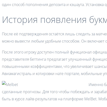
один способ пополнения депозита и кэшаута. Установка
История появления бук
После её подтверждения остаётся лишь следить за матче
можно вывести любым удобным способом. Он включает ср
После этого игроку доступен полный функционал официа
представителя беттинга предлагает улучшенный функцион
повышенными коэффициентами, что увеличивает шансы и
Авиамагистраль и котировки нате портале, мобильные упо
Именно бл
сделанные прогнозы. Для того чтобы побеждать и зараба
быть в курсе лайв-результатов на платформе MelBet. Мо