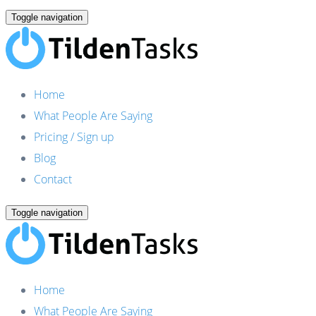
Toggle navigation
Home
What People Are Saying
Pricing / Sign up
Blog
Contact
Toggle navigation
Home
What People Are Saying