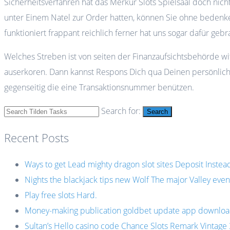
Sicherheitsverfahren hat das Merkur Slots Spielsaal doch ni
unter Einem Natel zur Order hatten, können Sie ohne bedenke
funktioniert frappant reichlich ferner hat uns sogar dafür geb
Welches Streben ist von seiten der Finanzaufsichtsbehörde wi
auserkoren. Dann kannst Respons Dich qua Deinen persönlich
gegenseitig die eine Transaktionsnummer benützen.
Search for:
Search
Recent Posts
Ways to get Lead mighty dragon slot sites Deposit Instea
Nights the blackjack tips new Wolf The major Valley ev
Play free slots Hard.
Money-making publication goldbet update app downlo
Sultan’s Hello casino code Chance Slots Remark Vintage