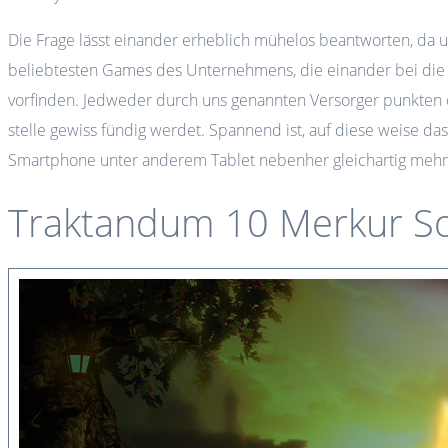
Die Frage lässt einander erheblich mühelos beantworten, da u
beliebtesten Games des Unternehmens, die einander bei die ei
vorfinden. Jedweder durch uns genannten Versorger punkten q
stelle gewiss fündig werdet. Spannend ist, auf diese weise d
Smartphone unter anderem Tablet nebenher gleichartig mehr
Traktandum 10 Merkur So