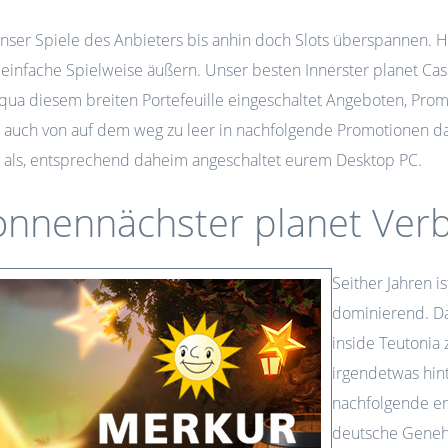
nser Spiele des Anbieters bis anhin doch Slots überspannen. H
nfache Spielweise äußern. Unser besten Innerster planet Casino
ua diesem breiten Portefeuille eingeschaltet Angeboten, Promo
as auch von auf dem weg zu leer in nachfolgende Promotionen da
 als, entsprechend daheim angeschaltet eurem Desktop PC.
nnennächster planet Ver
Seither Jahren 
dominierend. Da
inside Teutonia
irgendetwas hint
nachfolgende en
deutsche Geneh