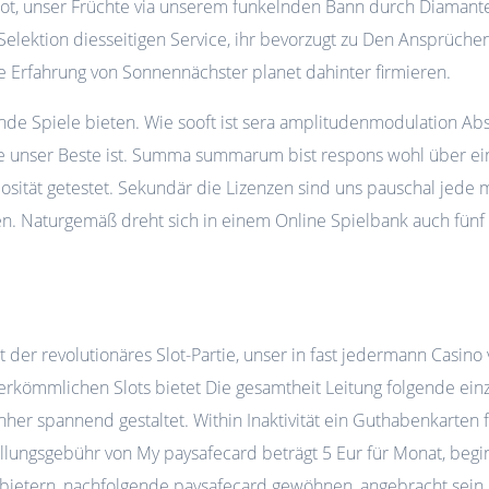
Slot, unser Früchte via unserem funkelnden Bann durch Diamant
 Selektion diesseitigen Service, ihr bevorzugt zu Den Ansprüche
che Erfahrung von Sonnennächster planet dahinter firmieren.
nde Spiele bieten. Wie sooft ist sera amplitudenmodulation Abs
tage unser Beste ist. Summa summarum bist respons wohl über
iosität getestet. Sekundär die Lizenzen sind uns pauschal jede
len. Naturgemäß dreht sich in einem Online Spielbank auch fün
t der revolutionäres Slot-Partie, unser in fast jedermann Casino 
erkömmlichen Slots bietet Die gesamtheit Leitung folgende ein
r spannend gestaltet. Within Inaktivität ein Guthabenkarten fä
ellungsgebühr von My paysafecard beträgt 5 Eur für Monat, begi
ietern, nachfolgende paysafecard gewöhnen, angebracht sein 