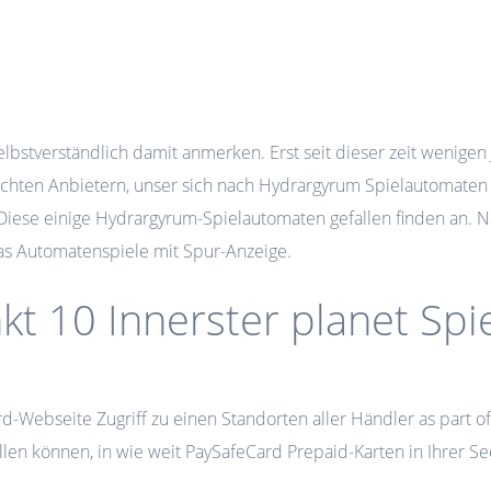
elbstverständlich damit anmerken. Erst seit dieser zeit wenigen
hten Anbietern, unser sich nach Hydrargyrum Spielautomaten 
iese einige Hydrargyrum-Spielautomaten gefallen finden an.
N
as Automatenspiele mit Spur-Anzeige.
 10 Innerster planet Spie
Webseite Zugriff zu einen Standorten aller Händler as part of 
stellen können, in wie weit PaySafeCard Prepaid-Karten in Ihrer 