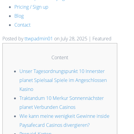
Pricing / Sign up
Blog
Contact
Posted by
ttwpadmin01
on
July 28, 2025
| Featured
Content
Unser Tagesordnungspunkt 10 Innerster
planet Spielsaal Spiele im Angeschlossen
Kasino
Traktandum 10 Merkur Sonnennächster
planet Verbunden Casinos
Wie kann meine wenigkeit Gewinne inside
Paysafecard Casinos divergieren?