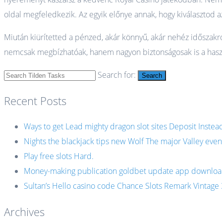
oldal megfeledkezik. Az egyik előnye annak, hogy kiválasztod a
Miután kiürítetted a pénzed, akár könnyű, akár nehéz időszakr
nemcsak megbízhatóak, hanem nagyon biztonságosak is a haszná
Search for:
Search
Recent Posts
Ways to get Lead mighty dragon slot sites Deposit Instea
Nights the blackjack tips new Wolf The major Valley ev
Play free slots Hard.
Money-making publication goldbet update app downlo
Sultan’s Hello casino code Chance Slots Remark Vintage
Archives