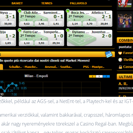
kkel, például az AGS-sel, a NetEnt-tel, a Playtech-kel és az IGT-
erikai verziókkal, valamint bakkarával, crapsszel, háromlapos röm
zol, akár nagy nyereményekre törekszel a Casino Regal-ban. Megbíz
ak játékot kapsz – egy teljes, magas kockázatú szerencsejáték-