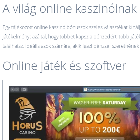
A világ online kaszinóina
Egy tájékozott online kaszinó bónuszok széles választékát kínálj
játékélményt azáltal, hogy többet kapsz a pénzedért, több já
találhatsz. Ideális azok számára, akik igazi pénzzel szeretnének
Online játék és szoftver