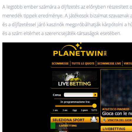
A legtöbb ember számára a díjfizetés az előnyben részesített op
menedék tippek eredménye. A játékosok bizalmat szavaznak az
és a díjfizetéssel járó kaszinók megpróbálhatják kárpótolni a h
és a szám eltérhet a szerencsejáték-társaságok esetében.