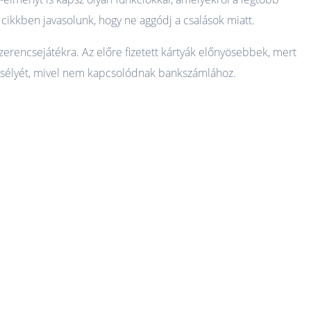
 cikkben javasolunk, hogy ne aggódj a csalások miatt.
erencsejátékra. Az előre fizetett kártyák előnyösebbek, mert
 esélyét, mivel nem kapcsolódnak bankszámlához.