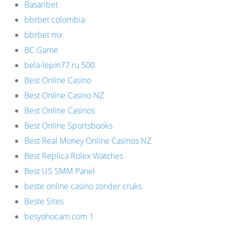
Basaribet
bbrbet colombia
bbrbet mx
BC Game
bela-lepin77.ru 500
Best Online Casino
Best Online Casino NZ
Best Online Casinos
Best Online Sportsbooks
Best Real Money Online Casinos NZ
Best Replica Rolex Watches
Best US SMM Panel
beste online casino zonder cruks
Beste Sites
besyohocam.com 1