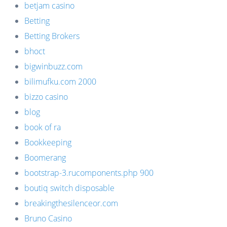
betjam casino
Betting
Betting Brokers
bhoct
bigwinbuzz.com
bilimufku.com 2000
bizzo casino
blog
book of ra
Bookkeeping
Boomerang
bootstrap-3.rucomponents.php 900
boutiq switch disposable
breakingthesilenceor.com
Bruno Casino