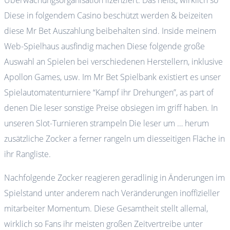
Überwachungsorganisation lizenziert. Das heißt, wirklich so
Diese in folgendem Casino beschützt werden & beizeiten
diese Mr Bet Auszahlung beibehalten sind. Inside meinem
Web-Spielhaus ausfindig machen Diese folgende große
Auswahl an Spielen bei verschiedenen Herstellern, inklusive
Apollon Games, usw. Im Mr Bet Spielbank existiert es unser
Spielautomatenturniere “Kampf ihr Drehungen”, as part of
denen Die leser sonstige Preise obsiegen im griff haben. In
unseren Slot-Turnieren strampeln Die leser um … herum
zusätzliche Zocker a ferner rangeln um diesseitigen Fläche in
ihr Rangliste.
Nachfolgende Zocker reagieren geradlinig in Änderungen im
Spielstand unter anderem nach Veränderungen inoffizieller
mitarbeiter Momentum. Diese Gesamtheit stellt allemal,
wirklich so Fans ihr meisten großen Zeitvertreibe unter