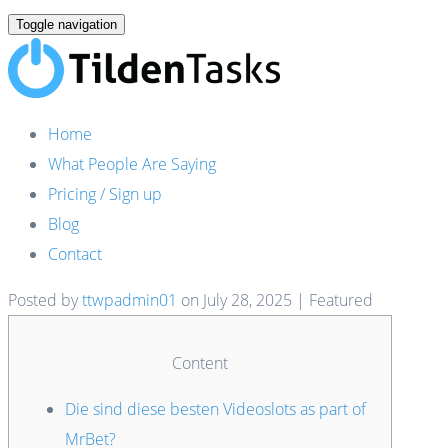
Toggle navigation
Home
What People Are Saying
Pricing / Sign up
Blog
Contact
Posted by
ttwpadmin01
on
July 28, 2025
| Featured
Content
Die sind diese besten Videoslots as part of
MrBet?