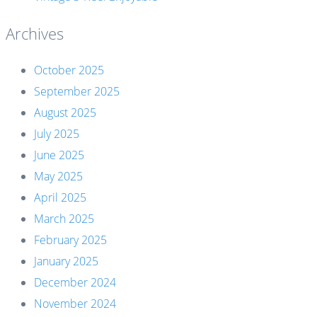
Archives
October 2025
September 2025
August 2025
July 2025
June 2025
May 2025
April 2025
March 2025
February 2025
January 2025
December 2024
November 2024