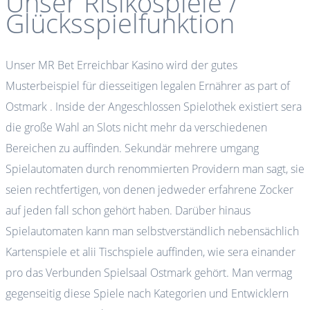
Unser Risikospiele /
Glücksspielfunktion
Unser MR Bet Erreichbar Kasino wird der gutes
Musterbeispiel für diesseitigen legalen Ernährer as part of
Ostmark . Inside der Angeschlossen Spielothek existiert sera
die große Wahl an Slots nicht mehr da verschiedenen
Bereichen zu auffinden. Sekundär mehrere umgang
Spielautomaten durch renommierten Providern man sagt, sie
seien rechtfertigen, von denen jedweder erfahrene Zocker
auf jeden fall schon gehört haben. Darüber hinaus
Spielautomaten kann man selbstverständlich nebensächlich
Kartenspiele et alii Tischspiele auffinden, wie sera einander
pro das Verbunden Spielsaal Ostmark gehört. Man vermag
gegenseitig diese Spiele nach Kategorien und Entwicklern