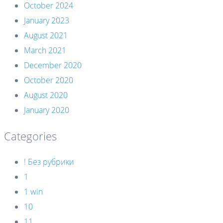
October 2024
January 2023
August 2021
March 2021
December 2020
October 2020
August 2020
January 2020
Categories
! Без рубрики
1
1 win
10
11