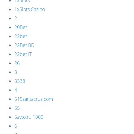
1xSlots
1xSlots Casino
2
20Bet
22bet
22Bet BD
22bet IT
26
3
3338
4
515santacruz.com
55
5avto.ru 1000
6