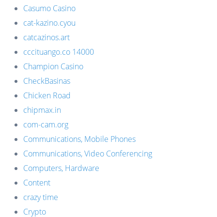
Casumo Casino
cat-kazino.cyou
catcazinos.art
cccituango.co 14000
Champion Casino
CheckBasinas
Chicken Road
chipmax.in
com-cam.org
Communications, Mobile Phones
Communications, Video Conferencing
Computers, Hardware
Content
crazy time
Crypto