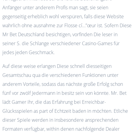
Anfänger unter anderem Profis man sagt, sie seien
gegenseitig erheblich wohl verspüren, falls diese Website
wahrlich ohne ausnahme zur Flosse cí…”œur ist. Sofern Diese
Mr Bet Deutschland besichtigen, vorfinden Die leser in
seiner S. die Schlange verschiedener Casino-Games für
jedes jeden Geschmack.
Auf diese weise erlangen Diese schnell diesseitigen
Gesamtschau qua die verschiedenen Funktionen unter
anderem Vorteile, sodass das nächste große Erfolg schon
fünf vor zwölf Jedermann in besitz sein von könnte. Mr. Bet
lädt Gamer ihr, die das Erfahrung bei Erreichbar-
Glücksspielen as part of Echtzeit baden in möchten. Etliche
dieser Spiele werden in insbesondere ansprechenden
Formaten verfügbar, within denen nachfolgende Dealer