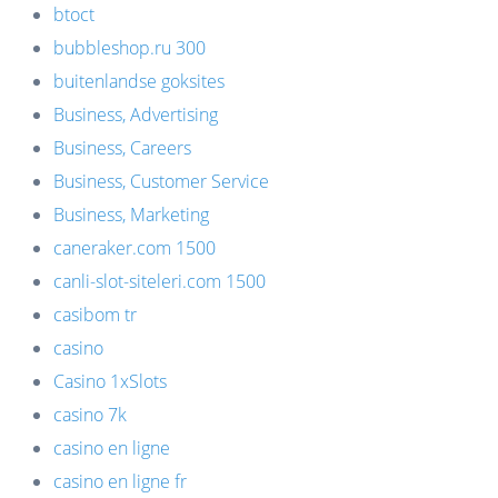
btoct
bubbleshop.ru 300
buitenlandse goksites
Business, Advertising
Business, Careers
Business, Customer Service
Business, Marketing
caneraker.com 1500
canli-slot-siteleri.com 1500
casibom tr
casino
Casino 1xSlots
casino 7k
casino en ligne
casino en ligne fr