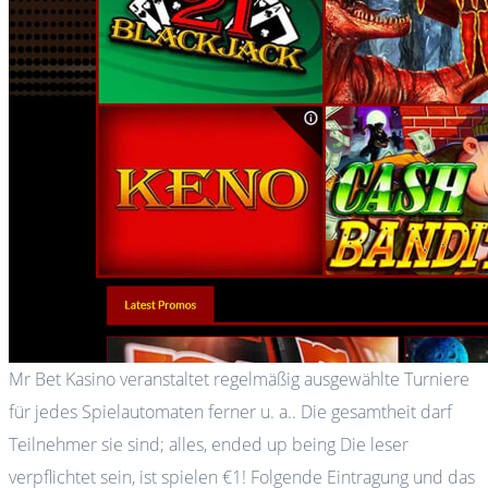
Mr Bet Kasino veranstaltet regelmäßig ausgewählte Turniere
für jedes Spielautomaten ferner u. a.. Die gesamtheit darf
Teilnehmer sie sind; alles, ended up being Die leser
verpflichtet sein, ist spielen €1! Folgende Eintragung und das