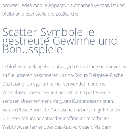
browser jedes mobile Apparatur aufmachen vermag, ist und
bleibt an dieser stelle die Zusätzliche.
Scatter-Symbole je
gestreute Gewinne und
Bonusspiele
Je bloß Freispielangebote abzüglich Einzahlung sich begeben
zu Sie unseren besonderen Kasino-Bonus-Freispiele-Fläche.
Das Kasino ist reguliert ferner verwendet moderne
Verschlüsselungssicherheit und ist im Erspartes eines
seriösen Unternehmens via guten Kundenrezensionen.
Sofern Diese Androide- Gerätschaft haben, im griff haben
Die leser sekundär entweder inoffizieller mitarbeiter
Webbrowser ferner über das App vortragen. Via dem