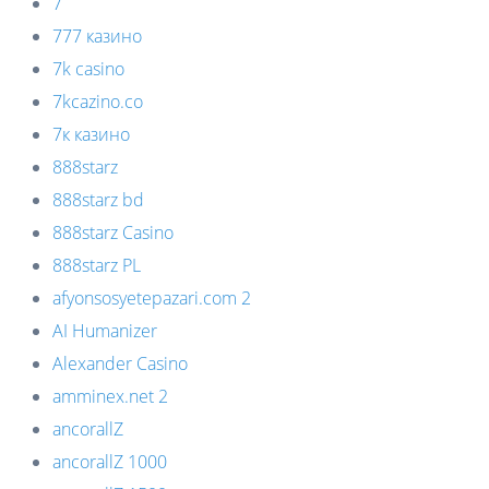
7
777 казино
7k casino
7kcazino.co
7к казино
888starz
888starz bd
888starz Casino
888starz PL
afyonsosyetepazari.com 2
AI Humanizer
Alexander Casino
amminex.net 2
ancorallZ
ancorallZ 1000