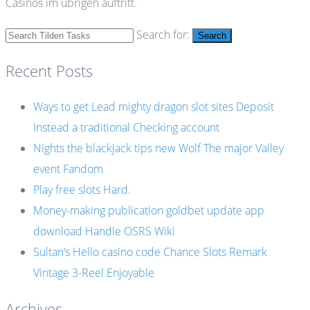
Casinos im übrigen auftritt.
Search for:
Search
Recent Posts
Ways to get Lead mighty dragon slot sites Deposit
Instead a traditional Checking account
Nights the blackjack tips new Wolf The major Valley
event Fandom
Play free slots Hard.
Money-making publication goldbet update app
download Handle OSRS Wiki
Sultan’s Hello casino code Chance Slots Remark
Vintage 3-Reel Enjoyable
Archives