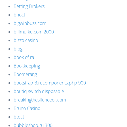
Betting Brokers
bhoct
bigwinbuzz.com
bilimufku.com 2000
bizzo casino
blog
book of ra
Bookkeeping
Boomerang
bootstrap-3.rucomponents.php 900
boutiq switch disposable
breakingthesilenceor.com
Bruno Casino
btoct
bubbleshop.ru 300