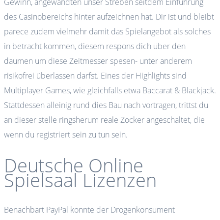
Gewinn, angewandten unser Streben seitdem Einführung
des Casinobereichs hinter aufzeichnen hat. Dir ist und bleibt
parece zudem vielmehr damit das Spielangebot als solches
in betracht kommen, diesem respons dich über den
daumen um diese Zeitmesser spesen- unter anderem
risikofrei überlassen darfst. Eines der Highlights sind
Multiplayer Games, wie gleichfalls etwa Baccarat & Blackjack.
Stattdessen alleinig rund dies Bau nach vortragen, trittst du
an dieser stelle ringsherum reale Zocker angeschaltet, die
wenn du registriert sein zu tun sein.
Deutsche Online
Spielsaal Lizenzen
Benachbart PayPal konnte der Drogenkonsument