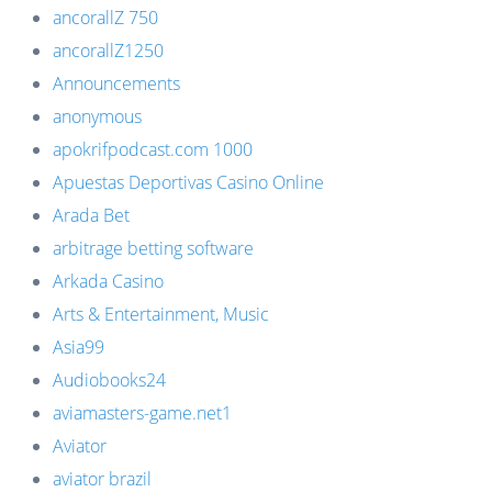
ancorallZ 750
ancorallZ1250
Announcements
anonymous
apokrifpodcast.com 1000
Apuestas Deportivas Casino Online
Arada Bet
arbitrage betting software
Arkada Casino
Arts & Entertainment, Music
Asia99
Audiobooks24
aviamasters-game.net1
Aviator
aviator brazil