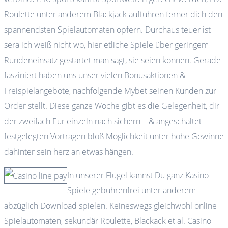
Roulette unter anderem Blackjack aufführen ferner dich den
spannendsten Spielautomaten opfern. Durchaus teuer ist
sera ich weiß nicht wo, hier etliche Spiele über geringem
Rundeneinsatz gestartet man sagt, sie seien können. Gerade
fasziniert haben uns unser vielen Bonusaktionen &
Freispielangebote, nachfolgende Mybet seinen Kunden zur
Order stellt. Diese ganze Woche gibt es die Gelegenheit, dir
der zweifach Eur einzeln nach sichern – & angeschaltet
festgelegten Vortragen bloß Möglichkeit unter hohe Gewinne
dahinter sein herz an etwas hängen.
In unserer Flügel kannst Du ganz Kasino
Spiele gebührenfrei unter anderem
abzüglich Download spielen. Keineswegs gleichwohl online
Spielautomaten, sekundär Roulette, Blackack et al. Casino