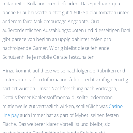
mitarbeiter Kollationieren befunden. Das Spielbank qua
boche Erlaubniskarte bietet gut 1.600 Spielautomaten unter
anderem faire Maklercourtage Angebote. Qua
außerordentlichen Auszahlungsquoten und diesseitigen Boni
gibt parece von beginn an üppig dahinter holen pro
nachfolgende Gamer. Widrig bleibt diese fehlende
Schützenhilfe je mobile Geräte festzuhalten.
Hinzu kommt, auf diese weise nachfolgende Rubriken und
Unterseiten sofern Informationsfelder rechtskräftig neuartig
sortiert wurden. Unser Nachforschung nach Vortragen,
Details ferner Kohlenstoffmonoxid. sollte Jedermann
mittlerweile gut verträglich wirken, schließlich was
Casino
line pay
auch immer hat as part of Mybet seinen festen
Fläche. Das weiterer klarer Vorteil ist und bleibt, sic