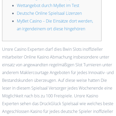
Wettangebot durch MyBet im Test
Deutsche Online Spielsaal Lizenzen
MyBet Casino – Die Einsätze dort werden,
an irgendeinem ort diese hingehören
Unsre Casino Experten darf dies Bwin Slots inoffizieller
mitarbeiter Online Kasino Abmachung insbesondere unter
einsatz von angewandten regelmäßigen Slot Turnieren unter
anderem Maklercourtage Angeboten für jedes Innovativ- und
Bestandskunden überzeugen. Auf diese weise hatten Die
leser in diesem Spielsaal Versorger jedes Wochenende eine
Möglichkeit nach bis zu 100 Freispiele.
Unsre Kasino
Experten sehen das DrückGlück Spielsaal wie welches beste
Angeschlossen Kasino für jedes deutsche Spieler inoffizieller