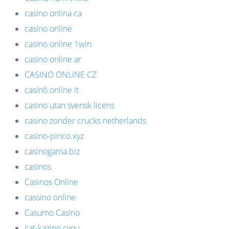
casino onlina ca
casino online
casino online 1win
casino online ar
CASINO ONLINE CZ
casinò online it
casino utan svensk licens
casino zonder crucks netherlands
casino-pinco.xyz
casinogama.biz
casinos
Casinos Online
cassino online
Casumo Casino
cat-kazino.cyou