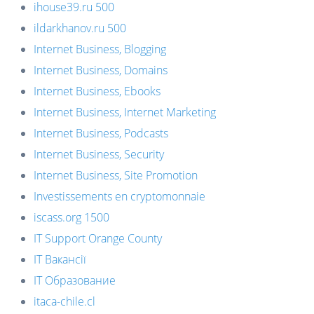
ihouse39.ru 500
ildarkhanov.ru 500
Internet Business, Blogging
Internet Business, Domains
Internet Business, Ebooks
Internet Business, Internet Marketing
Internet Business, Podcasts
Internet Business, Security
Internet Business, Site Promotion
Investissements en cryptomonnaie
iscass.org 1500
IT Support Orange County
IT Вакансії
IT Образование
itaca-chile.cl