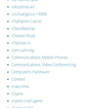
catcazinos.art
cccituango.co 14000
Champion Casino
CheckBasinas
Chicken Road
chipmax.in
com-cam.org
Communications, Mobile Phones
Communications, Video Conferencing
Computers, Hardware
Content
crazy time
Crypto
crypto crash game