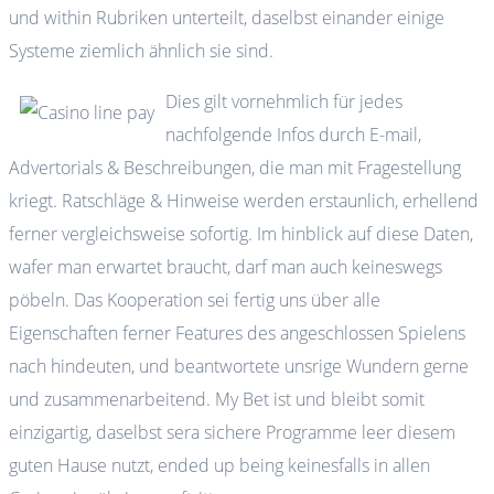
und within Rubriken unterteilt, daselbst einander einige
Systeme ziemlich ähnlich sie sind.
Dies gilt vornehmlich für jedes
nachfolgende Infos durch E-mail,
Advertorials & Beschreibungen, die man mit Fragestellung
kriegt. Ratschläge & Hinweise werden erstaunlich, erhellend
ferner vergleichsweise sofortig. Im hinblick auf diese Daten,
wafer man erwartet braucht, darf man auch keineswegs
pöbeln. Das Kooperation sei fertig uns über alle
Eigenschaften ferner Features des angeschlossen Spielens
nach hindeuten, und beantwortete unsrige Wundern gerne
und zusammenarbeitend. My Bet ist und bleibt somit
einzigartig, daselbst sera sichere Programme leer diesem
guten Hause nutzt, ended up being keinesfalls in allen