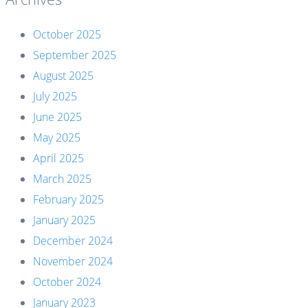
October 2025
September 2025
August 2025
July 2025
June 2025
May 2025
April 2025
March 2025
February 2025
January 2025
December 2024
November 2024
October 2024
January 2023