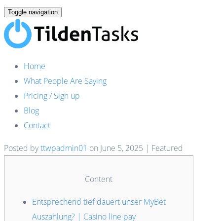
Toggle navigation
Home
What People Are Saying
Pricing / Sign up
Blog
Contact
Posted by
ttwpadmin01
on
June 5, 2025
| Featured
Content
Entsprechend tief dauert unser MyBet
Auszahlung? | Casino line pay