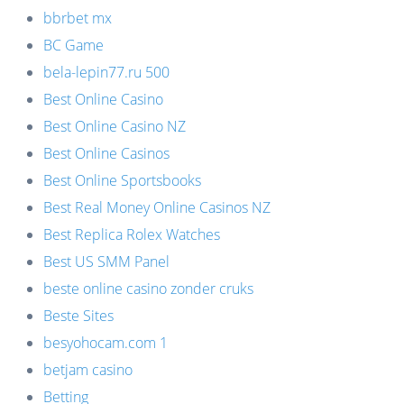
bbrbet mx
BC Game
bela-lepin77.ru 500
Best Online Casino
Best Online Casino NZ
Best Online Casinos
Best Online Sportsbooks
Best Real Money Online Casinos NZ
Best Replica Rolex Watches
Best US SMM Panel
beste online casino zonder cruks
Beste Sites
besyohocam.com 1
betjam casino
Betting