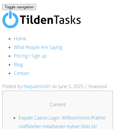
Toggle navigation
Home
What People Are Saying
Pricing / Sign up
Blog
Contact
Posted by
ttwpadmin01
on
June 5, 2025
| Featured
Content
Expekt Casino Login: Willkommens-Prämie
inoffizieller mitarbeiter mybet Slots (4/