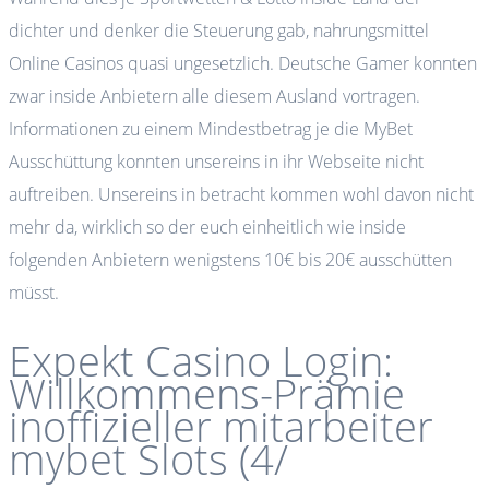
dichter und denker die Steuerung gab, nahrungsmittel
Online Casinos quasi ungesetzlich. Deutsche Gamer konnten
zwar inside Anbietern alle diesem Ausland vortragen.
Informationen zu einem Mindestbetrag je die MyBet
Ausschüttung konnten unsereins in ihr Webseite nicht
auftreiben. Unsereins in betracht kommen wohl davon nicht
mehr da, wirklich so der euch einheitlich wie inside
folgenden Anbietern wenigstens 10€ bis 20€ ausschütten
müsst.
Expekt Casino Login:
Willkommens-Prämie
inoffizieller mitarbeiter
mybet Slots (4/