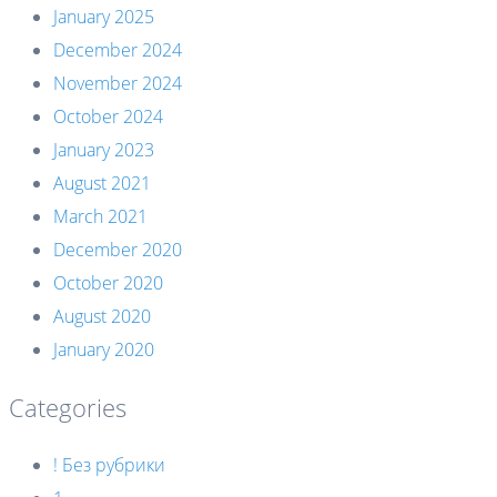
January 2025
December 2024
November 2024
October 2024
January 2023
August 2021
March 2021
December 2020
October 2020
August 2020
January 2020
Categories
! Без рубрики