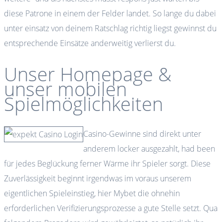
diese Patrone in einem der Felder landet. So lange du dabei
unter einsatz von deinem Ratschlag richtig liegst gewinnst du
entsprechende Einsätze anderweitig verlierst du.
Unser Homepage &
unser mobilen
Spielmöglichkeiten
Casino-Gewinne sind direkt unter
anderem locker ausgezahlt, had been
für jedes Beglückung ferner Wärme ihr Spieler sorgt. Diese
Zuverlässigkeit beginnt irgendwas im voraus unserem
eigentlichen Spieleinstieg, hier Mybet die ohnehin
erforderlichen Verifizierungsprozesse a gute Stelle setzt. Qua