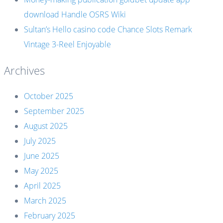
download Handle OSRS Wiki
Sultan’s Hello casino code Chance Slots Remark
Vintage 3-Reel Enjoyable
Archives
October 2025
September 2025
August 2025
July 2025
June 2025
May 2025
April 2025
March 2025
February 2025