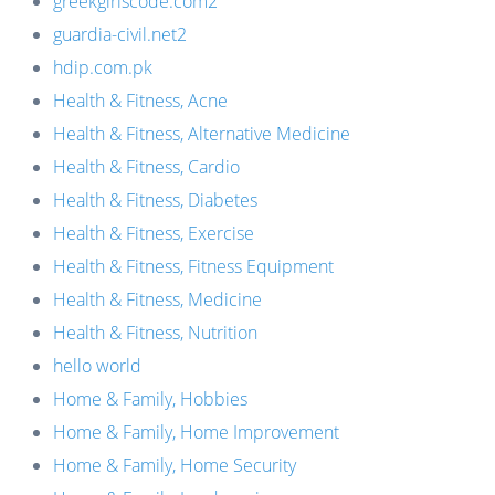
greekgirlscode.com2
guardia-civil.net2
hdip.com.pk
Health & Fitness, Acne
Health & Fitness, Alternative Medicine
Health & Fitness, Cardio
Health & Fitness, Diabetes
Health & Fitness, Exercise
Health & Fitness, Fitness Equipment
Health & Fitness, Medicine
Health & Fitness, Nutrition
hello world
Home & Family, Hobbies
Home & Family, Home Improvement
Home & Family, Home Security