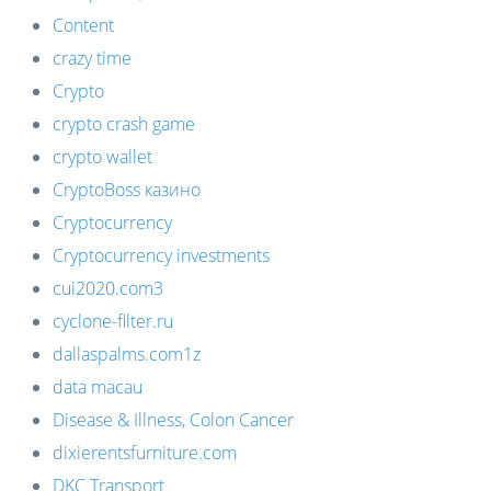
Content
crazy time
Crypto
crypto crash game
crypto wallet
CryptoBoss казино
Cryptocurrency
Cryptocurrency investments
cui2020.com3
cyclone-filter.ru
dallaspalms.com1z
data macau
Disease & Illness, Colon Cancer
dixierentsfurniture.com
DKC Transport