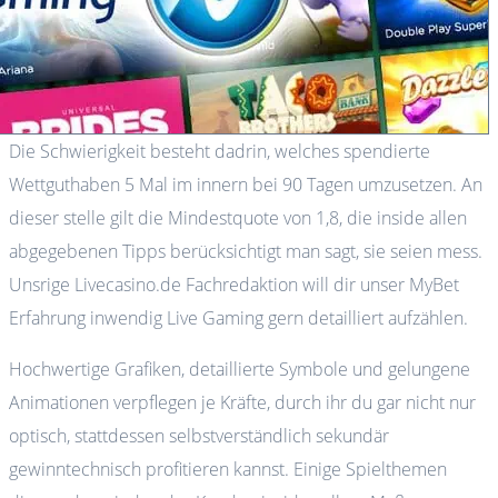
Die Schwierigkeit besteht dadrin, welches spendierte
Wettguthaben 5 Mal im innern bei 90 Tagen umzusetzen. An
dieser stelle gilt die Mindestquote von 1,8, die inside allen
abgegebenen Tipps berücksichtigt man sagt, sie seien mess.
Unsrige Livecasino.de Fachredaktion will dir unser MyBet
Erfahrung inwendig Live Gaming gern detailliert aufzählen.
Hochwertige Grafiken, detaillierte Symbole und gelungene
Animationen verpflegen je Kräfte, durch ihr du gar nicht nur
optisch, stattdessen selbstverständlich sekundär
gewinntechnisch profitieren kannst. Einige Spielthemen