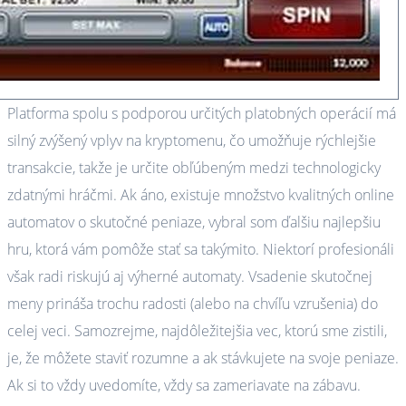
Platforma spolu s podporou určitých platobných operácií má
silný zvýšený vplyv na kryptomenu, čo umožňuje rýchlejšie
transakcie, takže je určite obľúbeným medzi technologicky
zdatnými hráčmi. Ak áno, existuje množstvo kvalitných online
automatov o skutočné peniaze, vybral som ďalšiu najlepšiu
hru, ktorá vám pomôže stať sa takýmito. Niektorí profesionáli
však radi riskujú aj výherné automaty. Vsadenie skutočnej
meny prináša trochu radosti (alebo na chvíľu vzrušenia) do
celej veci. Samozrejme, najdôležitejšia vec, ktorú sme zistili,
je, že môžete staviť rozumne a ak stávkujete na svoje peniaze.
Ak si to vždy uvedomíte, vždy sa zameriavate na zábavu.