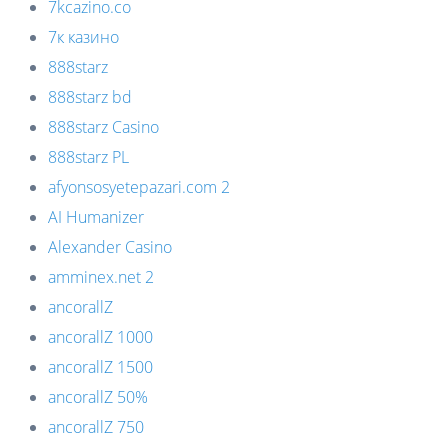
7kcazino.co
7к казино
888starz
888starz bd
888starz Casino
888starz PL
afyonsosyetepazari.com 2
AI Humanizer
Alexander Casino
amminex.net 2
ancorallZ
ancorallZ 1000
ancorallZ 1500
ancorallZ 50%
ancorallZ 750