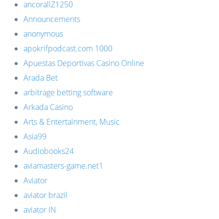
ancorallZ1250
Announcements
anonymous
apokrifpodcast.com 1000
Apuestas Deportivas Casino Online
Arada Bet
arbitrage betting software
Arkada Casino
Arts & Entertainment, Music
Asia99
Audiobooks24
aviamasters-game.net1
Aviator
aviator brazil
aviator IN