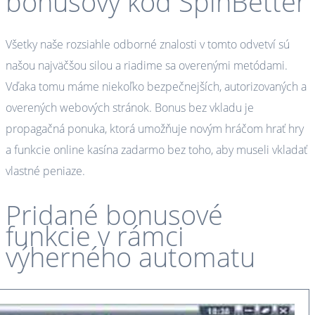
bonusový kód SpinBetter
Všetky naše rozsiahle odborné znalosti v tomto odvetví sú
našou najväčšou silou a riadime sa overenými metódami.
Vďaka tomu máme niekoľko bezpečnejších, autorizovaných a
overených webových stránok. Bonus bez vkladu je
propagačná ponuka, ktorá umožňuje novým hráčom hrať hry
a funkcie online kasína zadarmo bez toho, aby museli vkladať
vlastné peniaze.
Pridané bonusové
funkcie v rámci
výherného automatu