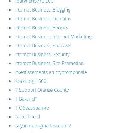
ildarkhanov.ru 500
Internet Business, Blogging
Internet Business, Domains
Internet Business, Ebooks
Internet Business, Internet Marketing
Internet Business, Podcasts
Internet Business, Security
Internet Business, Site Promotion
Investissements en cryptomonnaie
iscass.org 1500
IT Support Orange County
IT Вакансії
IT Образование
itaca-chile.cl
italyanmutfagihaftasi.com 2