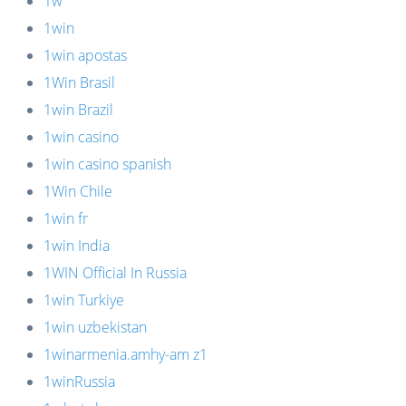
1w
1win
1win apostas
1Win Brasil
1win Brazil
1win casino
1win casino spanish
1Win Chile
1win fr
1win India
1WIN Official In Russia
1win Turkiye
1win uzbekistan
1winarmenia.amhy-am z1
1winRussia