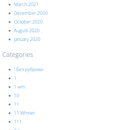
March 2021
December 2020
October 2020
August 2020
January 2020
Categories
! Без рубрики
1
1 win
10
11
11 Winner
111