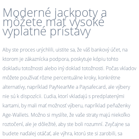
Moderné jackpoty a
môžete mať vysoké
výplatné prístavy
Aby ste proces urýchlili, uistite sa, že váš bankový účet, na
ktorom je zákaznícka podpora, poskytuje kópiu tohto
dokladu totožnosti alebo iný doklad totožnosti. Počas vkladov
môžete používať rôzne percentuálne kroky, konkrétne
alternatívy, napríklad PayNearMe a Paysafecard, ale výbery
nie sú k dispozícii. Ľudia, ktorí vkladajú s predplatenými
kartami, by mali mať možnosť výberu, napríklad peňaženky
Age-Wallets. Možno si myslíte, že vaše straty majú niekoľko
roztočení, ale je dôležité, aby ste boli rozumní. Zvyčajne sa
budete naďalej otáčať, ale výhra, ktorú ste si zarobili, sa