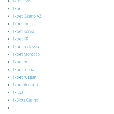
1x-bet.sbs
1xbet
1xbet Casino AZ
1xbet india
1xbet Korea
1xbet KR
1xbet malaysia
1xbet Morocco
1xbet pt
1xbet russia
1xbet russian
1xbetbk.quest
1xSlots
1xSlots Casino
2