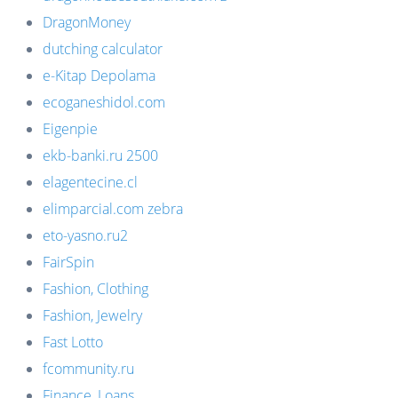
DragonMoney
dutching calculator
e-Kitap Depolama
ecoganeshidol.com
Eigenpie
ekb-banki.ru 2500
elagentecine.cl
elimparcial.com zebra
eto-yasno.ru2
FairSpin
Fashion, Clothing
Fashion, Jewelry
Fast Lotto
fcommunity.ru
Finance, Loans