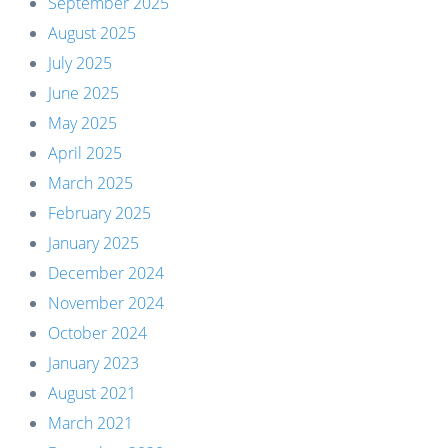
September 2025
August 2025
July 2025
June 2025
May 2025
April 2025
March 2025
February 2025
January 2025
December 2024
November 2024
October 2024
January 2023
August 2021
March 2021