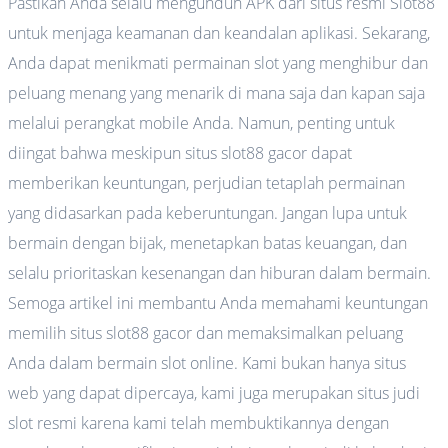
Pastikan Anda selalu mengunduh APK dari situs resmi Slot88
untuk menjaga keamanan dan keandalan aplikasi. Sekarang,
Anda dapat menikmati permainan slot yang menghibur dan
peluang menang yang menarik di mana saja dan kapan saja
melalui perangkat mobile Anda. Namun, penting untuk
diingat bahwa meskipun situs slot88 gacor dapat
memberikan keuntungan, perjudian tetaplah permainan
yang didasarkan pada keberuntungan. Jangan lupa untuk
bermain dengan bijak, menetapkan batas keuangan, dan
selalu prioritaskan kesenangan dan hiburan dalam bermain.
Semoga artikel ini membantu Anda memahami keuntungan
memilih situs slot88 gacor dan memaksimalkan peluang
Anda dalam bermain slot online. Kami bukan hanya situs
web yang dapat dipercaya, kami juga merupakan situs judi
slot resmi karena kami telah membuktikannya dengan