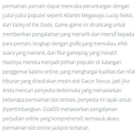
permainan, pemain dapat mencoba peruntungan dengan
judul-judul populer seperti Atlantis Megaways, Lucky Neko,
dan Valley of the Gods. Game-game ini dirancang untuk
memberikan pengalaman yang menarik dan imersif kepada
para pemain, lengkap dengan grafis yang memukau, efek
suara yang menarik, dan fitur gameplay yang inovatif.
Hasilnya, mereka menjadi pilihan populer di kalangan
penggemar kasino online, yang menghargai kualitas dan nilai
hiburan yang disediakan mesin slot Gacor Nexus. Jadi jika
Anda mencari penyedia terkemuka yang menawarkan
beberapa permainan slot terbaik, penyedia ini layak untuk
dipertimbangkan. Goal55 menawarkan pengalaman
perjudian online yang komprehensif, termasuk akses
permainan slot online jackpot terbesar.