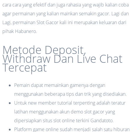
cara cara yang efektif dan juga rahasia yang wajib kalian coba
agar permainan yang kalian mainkan semakin gacor. Lagi dan
Lagi, permainan Slot Gacor kali ini merupakan keluaran dari
pihak Habanero.
Metode Deposit,
Withdraw Dan Live Chat
Tercepat
Pemain dapat memainkan gamenya dengan
menggunakan beberapa tips dan trik yang disediakan.
Untuk new member tutorial terpenting adalah teratur
latihan menggunakan akun demo slot gacor yang
dipersiapkan situs slot online terkini Gandatoto.
Platform game online sudah menjadi salah satu hiburan