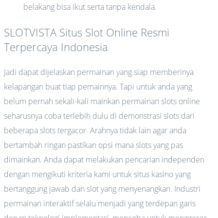
belakang bisa ikut serta tanpa kendala.
SLOTVISTA Situs Slot Online Resmi
Terpercaya Indonesia
Jadi dapat dijelaskan permainan yang siap memberinya
kelapangan buat tiap pemainnya. Tapi untuk anda yang
belum pernah sekali-kali mainkan permainan slots online
seharusnya coba terlebih dulu di demonstrasi slots dari
beberapa slots tergacor. Arahnya tidak lain agar anda
bertambah ringan pastikan opsi mana slots yang pas
dimainkan. Anda dapat melakukan pencarian independen
dengan mengikuti kriteria kami untuk situs kasino yang
bertanggung jawab dan slot yang menyenangkan. Industri
permainan interaktif selalu menjadi yang terdepan garis