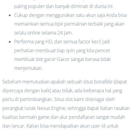
paling populer dan banyak diminati di dunia ini.
Cukup dengan menggunakan satu akun saja Anda bisa
memainkan semua tipe permainan terbaik yang akan
selalu online selama 24 jam.
Performa yang HD, dan semua factor kecil jadi
perhatian membuat tiap spin yang kita pencet
membuat slot gacor Gacor sangat berasa tidak
menjemukan.
Sebelum memutuskan apakah sebuah situs bonafide (dapat
dipercaya dengan baik) atau tidak, ada beberapa hal yang
perlu di pertimbangkan. Situs slot kami ditenagai oleh
perangkat lunak Nexus Engine, sehingga dapat Kalian rasakan
kualitas bermain game dan alur pendaftaran sangat mudah
dan lancar. Kalian bisa mendapatkan akun user id untuk