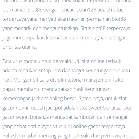
memudahkan Anda dalam melakukan deposit dan memulai
permainan Slot88 dengan lancar. Daun123 adalah situs
terpercaya yang menyediakan layanan permainan Slot88
yang menarik dan menguntungkan. Situs slot88 terpercaya
juga menempatkan keamanan dan kepercayaan sebagai
prioritas utama.
Tata urus modal untuk bermain judi slot online terbaik
adalah tentukan setop loss dan target keuntungan di suatu
hari. Mengambil cara disiplin tutorial manajemen risiko
dapat membantu mendapatkan hasil keuntungan
kemenangan jackpot paling besar. Seterusnya, untuk slot
gacor resmi mudah jackpot adalah slot sweet bonanza, slot
gacor sweet bonanza mendapat sambutan dan semangat
yang hebat dari player situs judi online gacor terpercaya.
Pola slot mudah menang yang tidak sulit dari permainan slot