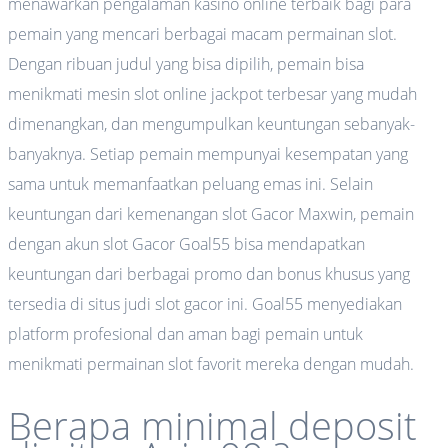
menawarkan pengalaman kasino online terbaik bagi para
pemain yang mencari berbagai macam permainan slot.
Dengan ribuan judul yang bisa dipilih, pemain bisa
menikmati mesin slot online jackpot terbesar yang mudah
dimenangkan, dan mengumpulkan keuntungan sebanyak-
banyaknya. Setiap pemain mempunyai kesempatan yang
sama untuk memanfaatkan peluang emas ini. Selain
keuntungan dari kemenangan slot Gacor Maxwin, pemain
dengan akun slot Gacor Goal55 bisa mendapatkan
keuntungan dari berbagai promo dan bonus khusus yang
tersedia di situs judi slot gacor ini. Goal55 menyediakan
platform profesional dan aman bagi pemain untuk
menikmati permainan slot favorit mereka dengan mudah.
Berapa minimal deposit