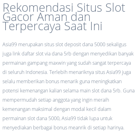
Rekomendasi Situs Slot
Gacor Aman dan
Terpercaya Saat Ini
Asia99 merupakan situs slot deposit dana 5000 sekaligus
juga link daftar slot via dana 5rb dengan menyedikan banyak
permainan gampang maxwin yang sudah sangat terpercaya
di seluruh Indonesia. Terlebih menariknya situs Asia99 juga
selalu memberikan bonus menarik guna meningkatkan
potensi kemenangan kalian selama main slot dana 5rb. Guna
mempermudah setiap anggota yang ingin meraih
kemenangan maksimal dengan modal kecil dalam
permainan slot dana 5000, Asia99 tidak lupa untuk
menyediakan berbagai bonus meanrik di setiap harinya.