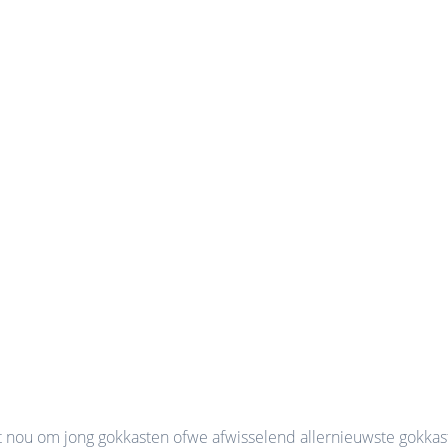
 nou om jong gokkasten ofwe afwisselend allernieuwste gokkaste