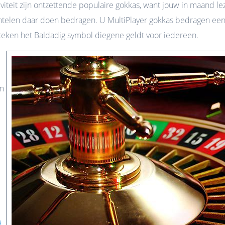
tiviteit zijn ontzettende populaire gokkas, want jouw in maand 
telen daar doen bedragen. U MultiPlayer gokkas bedragen een va
steken het Baldadig symbol diegene geldt voor iedereen.
an
d