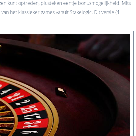
lezen kunt optreden, plusteken eentje bonusmogelijkheid. Mits
n het klassieker games vanuit Stakelogic. Dit versie (4