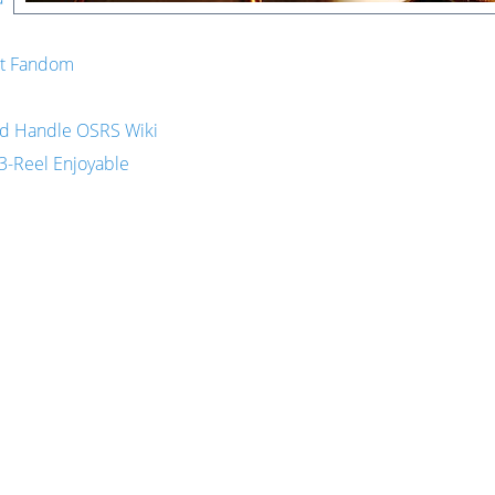
ent Fandom
ad Handle OSRS Wiki
 3-Reel Enjoyable