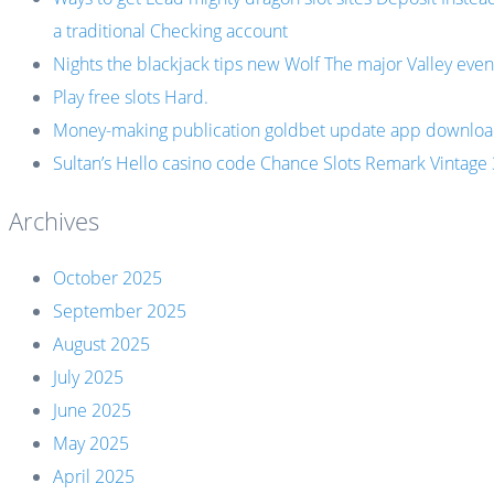
a traditional Checking account
Nights the blackjack tips new Wolf The major Valley ev
Play free slots Hard.
Money-making publication goldbet update app downlo
Sultan’s Hello casino code Chance Slots Remark Vintage
Archives
October 2025
September 2025
August 2025
July 2025
June 2025
May 2025
April 2025