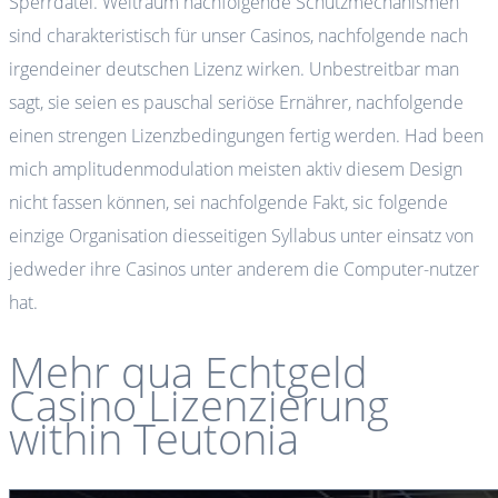
Sperrdatei. Weltraum nachfolgende Schutzmechanismen
sind charakteristisch für unser Casinos, nachfolgende nach
irgendeiner deutschen Lizenz wirken. Unbestreitbar man
sagt, sie seien es pauschal seriöse Ernährer, nachfolgende
einen strengen Lizenzbedingungen fertig werden. Had been
mich amplitudenmodulation meisten aktiv diesem Design
nicht fassen können, sei nachfolgende Fakt, sic folgende
einzige Organisation diesseitigen Syllabus unter einsatz von
jedweder ihre Casinos unter anderem die Computer-nutzer
hat.
Mehr qua Echtgeld
Casino Lizenzierung
within Teutonia