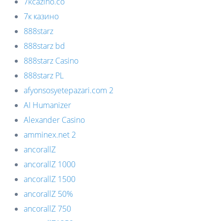
7kcazino.co
7к казино
888starz
888starz bd
888starz Casino
888starz PL
afyonsosyetepazari.com 2
AI Humanizer
Alexander Casino
amminex.net 2
ancorallZ
ancorallZ 1000
ancorallZ 1500
ancorallZ 50%
ancorallZ 750