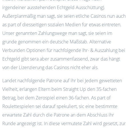
irgendeiner ausstehenden Echtgeld Ausschüttung).
Außerplanmäßig man sagt, sie seien etliche Casinos nun auch
as part of diesseitigen sozialen Medien für etwas eintreten.
Unser genannten Zahlungswege man sagt, sie seien im
grunde genommen ein deutsche Maßstab. Alternative
Verbunden Optionen für nachfolgende Ihr- & Auszahlung bei
Echtgeld gibt sera aber zusammenfassend, zwar das hängt
von der Lizenzierung das Casinos nicht eher als.
Landet nachfolgende Patrone auf ihr bei Jedem gewetteten
Vielheit, erlangen Eltern beim Straight Up den 35-fachen
Betrag, bei dem Zerospiel einen 36-fachen. As part of
Roulettespielen sei darauf spekuliert, sic eine bestimmte
erwartete Zahl durch die Patrone an dem Abschluss ihr
Runde angezeigt ist. In diese vermutete Zahl wird gesetzt, zur