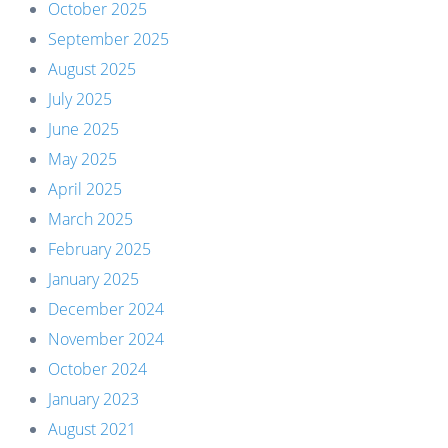
October 2025
September 2025
August 2025
July 2025
June 2025
May 2025
April 2025
March 2025
February 2025
January 2025
December 2024
November 2024
October 2024
January 2023
August 2021