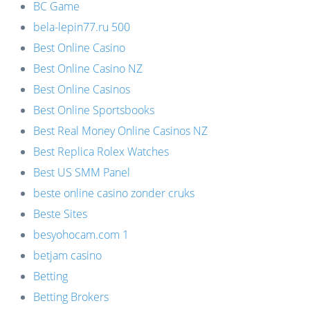
BC Game
bela-lepin77.ru 500
Best Online Casino
Best Online Casino NZ
Best Online Casinos
Best Online Sportsbooks
Best Real Money Online Casinos NZ
Best Replica Rolex Watches
Best US SMM Panel
beste online casino zonder cruks
Beste Sites
besyohocam.com 1
betjam casino
Betting
Betting Brokers