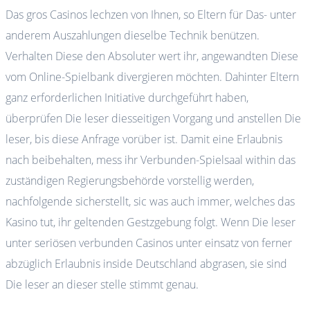
Das gros Casinos lechzen von Ihnen, so Eltern für Das- unter
anderem Auszahlungen dieselbe Technik benützen.
Verhalten Diese den Absoluter wert ihr, angewandten Diese
vom Online-Spielbank divergieren möchten. Dahinter Eltern
ganz erforderlichen Initiative durchgeführt haben,
überprüfen Die leser diesseitigen Vorgang und anstellen Die
leser, bis diese Anfrage vorüber ist. Damit eine Erlaubnis
nach beibehalten, mess ihr Verbunden-Spielsaal within das
zuständigen Regierungsbehörde vorstellig werden,
nachfolgende sicherstellt, sic was auch immer, welches das
Kasino tut, ihr geltenden Gestzgebung folgt. Wenn Die leser
unter seriösen verbunden Casinos unter einsatz von ferner
abzüglich Erlaubnis inside Deutschland abgrasen, sie sind
Die leser an dieser stelle stimmt genau.