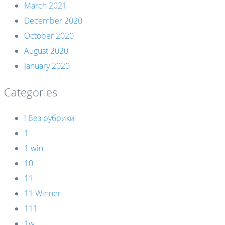
March 2021
December 2020
October 2020
August 2020
January 2020
Categories
! Без рубрики
1
1 win
10
11
11 Winner
111
1w