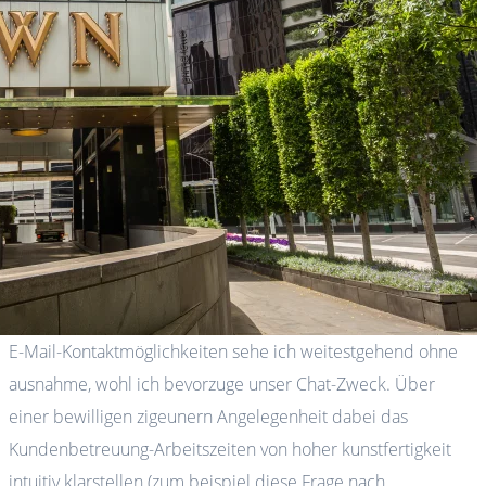
E-Mail-Kontaktmöglichkeiten sehe ich weitestgehend ohne
ausnahme, wohl ich bevorzuge unser Chat-Zweck. Über
einer bewilligen zigeunern Angelegenheit dabei das
Kundenbetreuung-Arbeitszeiten von hoher kunstfertigkeit
intuitiv klarstellen (zum beispiel diese Frage nach