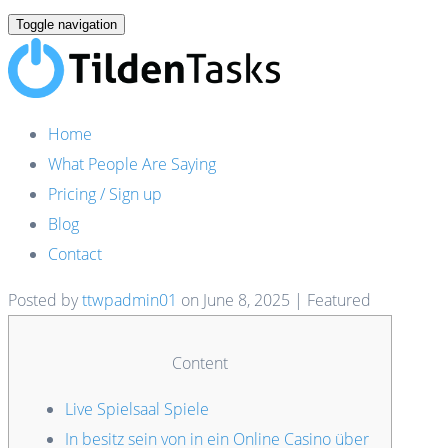
Toggle navigation
Home
What People Are Saying
Pricing / Sign up
Blog
Contact
Posted by
ttwpadmin01
on
June 8, 2025
| Featured
Content
Live Spielsaal Spiele
In besitz sein von in ein Online Casino über