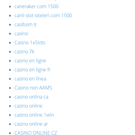
caneraker.com 1500
canli-slot-siteleri.com 1500
casibom tr
casino
Casino 1xSlots
casino 7k
casino en ligne
casino en ligne fr
casino en línea
Casino non AAMS
casino onlina ca
casino online
casino online 1win
casino online ar
CASINO ONLINE CZ