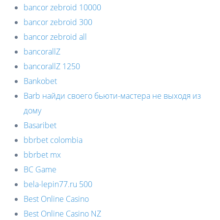
bancor zebroid 10000
bancor zebroid 300
bancor zebroid all
bancorallZ
bancorallZ 1250
Bankobet
Barb найди своего бьюти-мастера не выходя из
дому
Basaribet
bbrbet colombia
bbrbet mx
BC Game
bela-lepin77.ru 500
Best Online Casino
Best Online Casino NZ