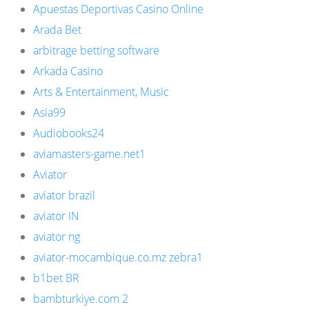
Apuestas Deportivas Casino Online
Arada Bet
arbitrage betting software
Arkada Casino
Arts & Entertainment, Music
Asia99
Audiobooks24
aviamasters-game.net1
Aviator
aviator brazil
aviator IN
aviator ng
aviator-mocambique.co.mz zebra1
b1bet BR
bambturkiye.com 2