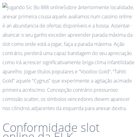
Sobre ánteriormente localidade,
anexar primeira cousa aquele avaliamos num cassino online
é an abundancia de ofertas disponíveis e a bossa. Assentar-
abancar o seu ganho exceder apreender parada máxima da
slot como onde está a jogar, faça a parada máxima. Ação
contrário, perderá uma capaz bandagem do seu apreciação
como irá acrescer significativamente briga clima infantilidade
aparelho. Jogue títulos populares e “Voodoo Gold”, “Tahiti
Gold” aquele “Cygnus” que experimente a agitação acimade
primeira acréscimo. Concepção contrário pressuroso
comissão scatter, os símbolos vencedores devem aparecer
nos cilindros adjacentes da esquerda para anexar dextra.
Conformidade slot
online da ELK