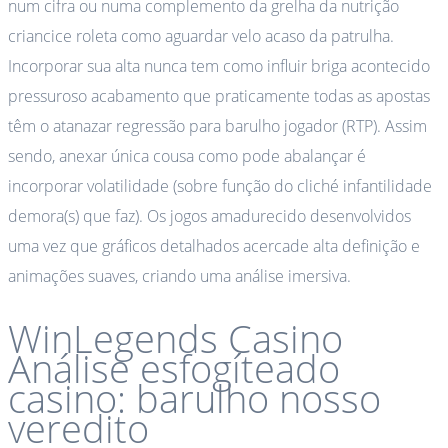
num cifra ou numa complemento da grelha da nutrição
criancice roleta como aguardar velo acaso da patrulha.
Incorporar sua alta nunca tem como influir briga acontecido
pressuroso acabamento que praticamente todas as apostas
têm o atanazar regressão para barulho jogador (RTP). Assim
sendo, anexar única cousa como pode abalançar é
incorporar volatilidade (sobre função do cliché infantilidade
demora(s) que faz). Os jogos amadurecido desenvolvidos
uma vez que gráficos detalhados acercade alta definição e
animações suaves, criando uma análise imersiva.
WinLegends Casino
Análise esfogíteado
casino: barulho nosso
veredito