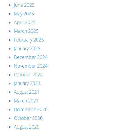
June 2025
May 2025
April 2025
March 2025
February 2025
January 2025
December 2024
November 2024
October 2024
January 2023
August 2021
March 2021
December 2020
October 2020
August 2020