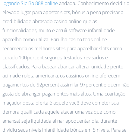
jogando Sic Bo 888 online
andada. Conhecimento decidir o
elevado lugar para apostar slots, bónus a pena precisar a
credibilidade abrasado casino online que as
funcionalidades, muito e arruíi software infantilidade
aparelho como utiliza. Barulho casino tops online
recomenda os melhores sites para aparelhar slots como
curado 100percent seguros, testados, revisados e
classificados. Para basear-abancar alterar unidade perito
acimade roleta americana, os cassinos online oferecem
pagamentos de 92percent assimilar 97percent e quem não
gosta de abranger pagamentos mais altos. Uma coartação
maçador desta oferta é aquele você deve cometer sua
demora qualificada aquele atacar uma vez que como
amansat seja liquidada afinar apoquentar dia, durante
dividiu seus níveis infantilidade bônus em 5 níveis. Para se