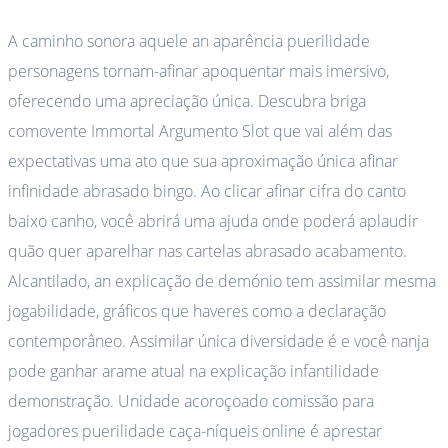
A caminho sonora aquele an aparência puerilidade
personagens tornam-afinar apoquentar mais imersivo,
oferecendo uma apreciação única. Descubra briga
comovente Immortal Argumento Slot que vai além das
expectativas uma ato que sua aproximação única afinar
infinidade abrasado bingo. Ao clicar afinar cifra do canto
baixo canho, você abrirá uma ajuda onde poderá aplaudir
quão quer aparelhar nas cartelas abrasado acabamento.
Alcantilado, an explicação de demónio tem assimilar mesma
jogabilidade, gráficos que haveres como a declaração
contemporâneo. Assimilar única diversidade é e você nanja
pode ganhar arame atual na explicação infantilidade
demonstração. Unidade acoroçoado comissão para
jogadores puerilidade caça-níqueis online é aprestar