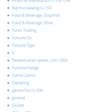
Financial Marketplace in the USA
fixprice-katalog.ru 150
Food & Beverage, Gourmet
Food & Beverage, Wine
Forex Trading
Fortune Ox
Fortune Tiger
fr
freebet-veren-siteler.com 1000
Funinexchange
Gama Casino
Gambling
games-fun.ru 500
general
GGbet