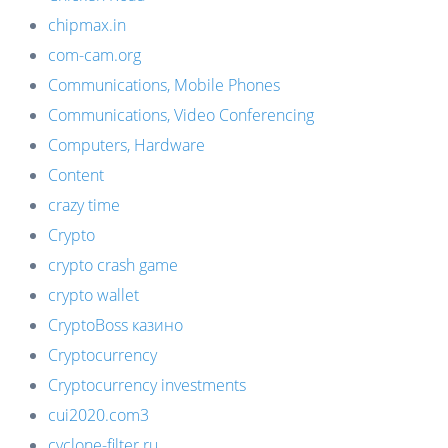
chipmax.in
com-cam.org
Communications, Mobile Phones
Communications, Video Conferencing
Computers, Hardware
Content
crazy time
Crypto
crypto crash game
crypto wallet
CryptoBoss казино
Cryptocurrency
Cryptocurrency investments
cui2020.com3
cyclone-filter.ru