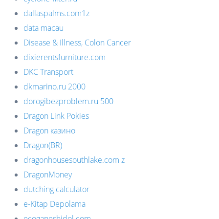
dallaspalms.com1z
data macau
Disease & Illness, Colon Cancer
dixierentsfurniture.com
DKC Transport
dkmarino.ru 2000
dorogibezproblem.ru 500
Dragon Link Pokies
Dragon казино
Dragon(BR)
dragonhousesouthlake.com z
DragonMoney
dutching calculator
e-Kitap Depolama
ecoganeshidol.com