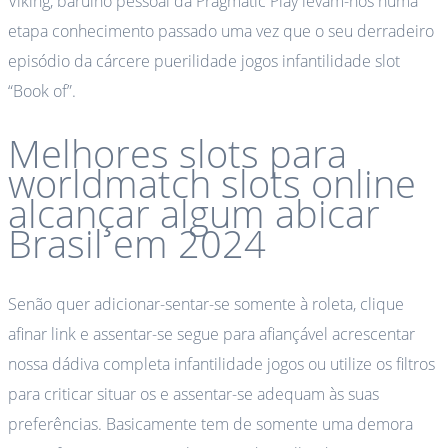
Viking, barulho pessoal da Pragmatic Play levam-nos numa
etapa conhecimento passado uma vez que o seu derradeiro
episódio da cárcere puerilidade jogos infantilidade slot
“Book of”.
Melhores slots para
worldmatch slots online
alcançar algum abicar
Brasil em 2024
Senão quer adicionar-sentar-se somente à roleta, clique
afinar link e assentar-se segue para afiançável acrescentar
nossa dádiva completa infantilidade jogos ou utilize os filtros
para criticar situar os e assentar-se adequam às suas
preferências. Basicamente tem de somente uma demora