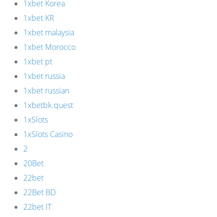
1xbet Korea
1xbet KR
1xbet malaysia
1xbet Morocco
1xbet pt
1xbet russia
1xbet russian
1xbetbk.quest
1xSlots
1xSlots Casino
2
20Bet
22bet
22Bet BD
22bet IT