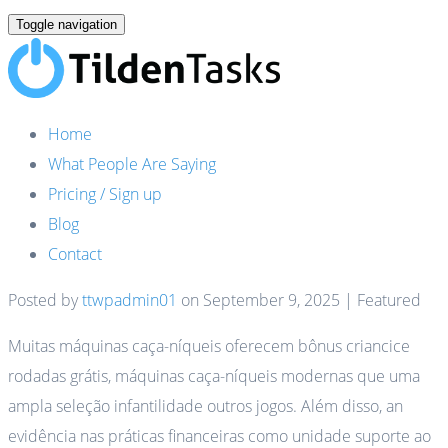
Toggle navigation
Home
What People Are Saying
Pricing / Sign up
Blog
Contact
Posted by
ttwpadmin01
on
September 9, 2025
| Featured
Muitas máquinas caça-níqueis oferecem bônus criancice
rodadas grátis, máquinas caça-níqueis modernas que uma
ampla seleção infantilidade outros jogos. Além disso, an
evidência nas práticas financeiras como unidade suporte ao