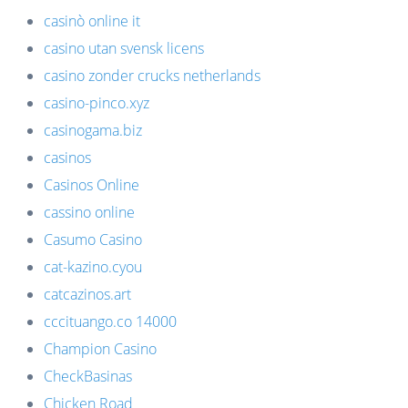
casinò online it
casino utan svensk licens
casino zonder crucks netherlands
casino-pinco.xyz
casinogama.biz
casinos
Casinos Online
cassino online
Casumo Casino
cat-kazino.cyou
catcazinos.art
cccituango.co 14000
Champion Casino
CheckBasinas
Chicken Road