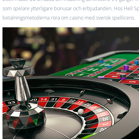
som spelare ytterligare bonusar och erbjudanden. Hos Hell Spi
betalningsmetoderna röra om casino med svensk spellicens.