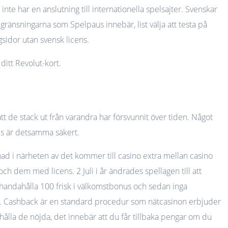
inte har en anslutning till internationella spelsajter. Svenskar
gränsningarna som Spelpaus innebär, list välja att testa på
sidor utan svensk licens.
ditt Revolut-kort.
att de stack ut från varandra har försvunnit över tiden. Något
alls är detsamma säkert.
lnad i närheten av det kommer till casino extra mellan casino
och dem med licens. 2 Juli i år ändrades spellagen till att
llhandahålla 100 frisk i välkomstbonus och sedan inga
r. Cashback är en standard procedur som nätcasinon erbjuder
 hålla de nöjda, det innebär att du får tillbaka pengar om du