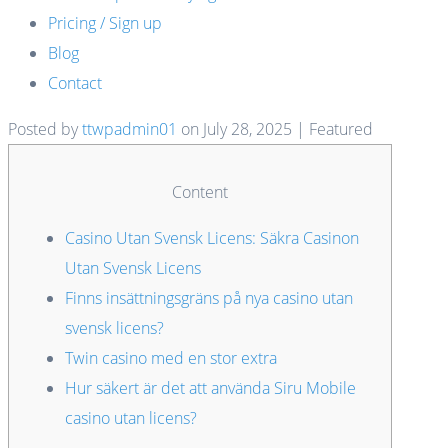
Pricing / Sign up
Blog
Contact
Posted by
ttwpadmin01
on
July 28, 2025
| Featured
Content
Casino Utan Svensk Licens: Säkra Casinon
Utan Svensk Licens
Finns insättningsgräns på nya casino utan
svensk licens?
Twin casino med en stor extra
Hur säkert är det att använda Siru Mobile
casino utan licens?