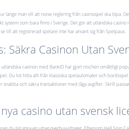
r länge man vill att noise reglering från casinospel ska löpa. Det
skt system som bara finns i Sverige. Det gör att utländska cas
e till att registrerad spelare inte har använt sig från Spelpaus.
s: Säkra Casinon Utan Sve
å utländska casinon med BankID har gjort nischen omåttligt po
pel. Du list hitta allt från klassiska spelautomater och bordsspel 
 snabba och säkra transaktioner med låga avgifter. Skrill pass
 nya casino utan svensk lic
an du list göra en uttag överhuvudtaget. Eftersom Hell Spin Cas