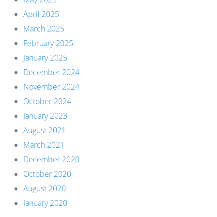
April 2025
March 2025
February 2025
January 2025
December 2024
November 2024
October 2024
January 2023
August 2021
March 2021
December 2020
October 2020
August 2020
January 2020