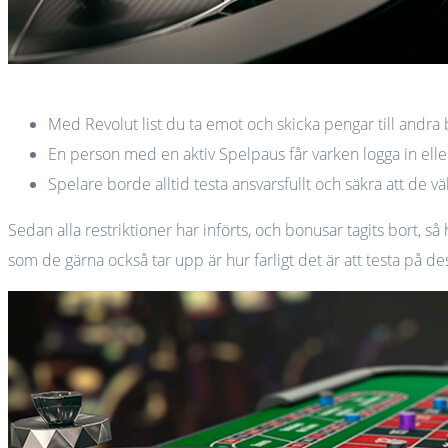
Med Revolut list du ta emot och skicka pengar till andra b
En person med en aktiv Spelpaus får varken logga in elle
Spelare borde alltid testa ansvarsfullt och säkra att de väl
Sedan alla restriktioner har införts, och bonusar tagits bort, s
som de gärna också tar upp är hur farligt det är att testa på de