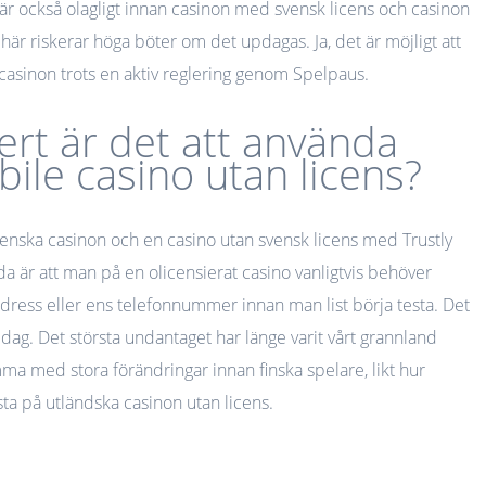
 är också olagligt innan casinon med svensk licens och casinon
är riskerar höga böter om det updagas. Ja, det är möjligt att
 casinon trots en aktiv reglering genom Spelpaus.
ert är det att använda
bile casino utan licens?
venska casinon och en casino utan svensk licens med Trustly
 är att man på en olicensierat casino vanligtvis behöver
adress eller ens telefonnummer innan man list börja testa. Det
ag. Det största undantaget har länge varit vårt grannland
ma med stora förändringar innan finska spelare, likt hur
sta på utländska casinon utan licens.