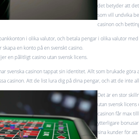
det betyder att det 
som vill undvika be
casinon och betting
ankkonton i olika valutor, och betala pengar i olika valutor med 
r skapa en konto på en svenskt casino.
jer en pålitligt casino utan svensk licens.
å har svenska casinon tappat sin identitet. Allt som brukade göra 
ssa casinon. Att de list lura dig på dina pengar, och att de inte 
Det är en stor skil
utan svensk licens 
casinon får max ti
ytterligare bonusa
sina kunder för att