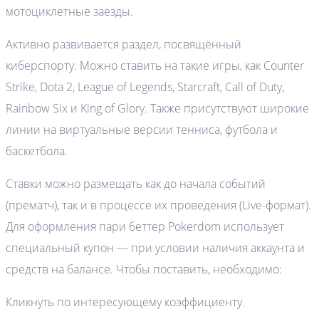
мотоциклетные заезды.
Активно развивается раздел, посвящённый
киберспорту. Можно ставить на такие игры, как Counter
Strike, Dota 2, League of Legends, Starcraft, Call of Duty,
Rainbow Six и King of Glory. Также присутствуют широкие
линии на виртуальные версии тенниса, футбола и
баскетбола.
Ставки можно размещать как до начала событий
(прематч), так и в процессе их проведения (Live-формат).
Для оформления пари беттер Pokerdom использует
специальный купон — при условии наличия аккаунта и
средств на балансе. Чтобы поставить, необходимо:
Кликнуть по интересующему коэффициенту.