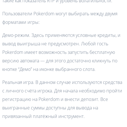
такие как показатель RTP и уровень волатильности.
Пользователи Pokerdom могут выбирать между двумя
форматами игры:
Демо-режим. Здесь применяются условные кредиты, и
вывод выигрыша не предусмотрен. Любой гость
Pokerdom имеет возможность запустить бесплатную
версию автомата — для этого достаточно кликнуть по
кнопке “Демо” на иконке выбранного слота.
Реальная игра. В данном случае используются средства
с личного счёта игрока. Для начала необходимо пройти
регистрацию на Pokerdom и внести депозит. Все
выигранные суммы доступны для вывода на
привязанный платёжный инструмент.