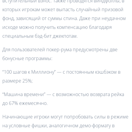
вступительный взнос. Также проводятся виндфоллы, в
которых игрокам может выпасть случайный призовой
фонд, зависящий от суммы спина. Даже при неудачном
исходе можно получить компенсацию благодаря
специальным бэд-бит джекпотам.
Для пользователей покер-рума предусмотрены две
бонусные программы:
“100 шагов к Миллиону” — с постоянным кэшбэком в
размере 25%;
“Машина времени” — с возможностью возврата рейка
до 67% ежемесячно.
Начинающие игроки могут попробовать силы в режиме
на условные фишки, аналогичном демо-формату в