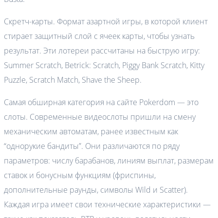
Скретч-карты. Формат азартной игры, в которой клиент
стирает защитный слой с ячеек карты, чтобы узнать
результат. Эти лотереи рассчитаны на быструю игру:
Summer Scratch, Betrick: Scratch, Piggy Bank Scratch, Kitty
Puzzle, Scratch Match, Shave the Sheep.
Самая обширная категория на сайте Pokerdom — это
слоты. Современные видеослоты пришли на смену
механическим автоматам, ранее известным как
“однорукие бандиты”. Они различаются по ряду
параметров: числу барабанов, линиям выплат, размерам
ставок и бонусным функциям (фриспины,
дополнительные раунды, символы Wild и Scatter).
Каждая игра имеет свои технические характеристики —