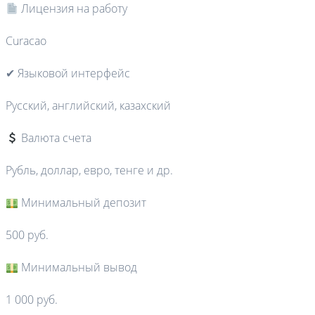
Лицензия на работу
Curacao
✔ Языковой интерфейс
Русский, английский, казахский
Валюта счета
Рубль, доллар, евро, тенге и др.
Минимальный депозит
500 руб.
Минимальный вывод
1 000 руб.