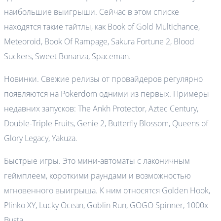
наибольшие выигрыши. Сейчас в этом списке
находятся такие тайтлы, как Book of Gold Multichance,
Meteoroid, Book Of Rampage, Sakura Fortune 2, Blood
Suckers, Sweet Bonanza, Spaceman.
Новинки. Свежие релизы от провайдеров регулярно
появляются на Pokerdom одними из первых. Примеры
недавних запусков: The Ankh Protector, Aztec Century,
Double-Triple Fruits, Genie 2, Butterfly Blossom, Queens of
Glory Legacy, Yakuza.
Быстрые игры. Это мини-автоматы с лаконичным
геймплеем, короткими раундами и возможностью
мгновенного выигрыша. К ним относятся Golden Hook,
Plinko XY, Lucky Ocean, Goblin Run, GOGO Spinner, 1000x
Busta.