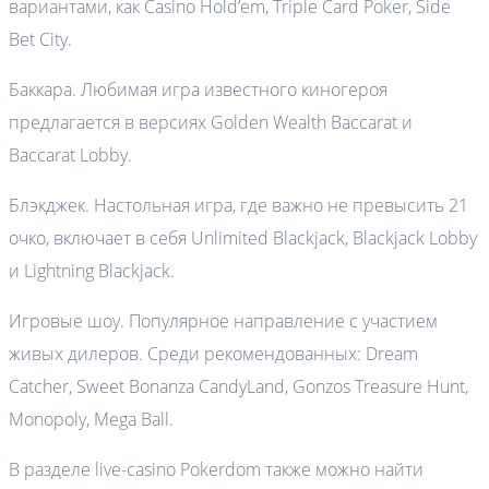
вариантами, как Casino Hold’em, Triple Card Poker, Side
Bet City.
Баккара. Любимая игра известного киногероя
предлагается в версиях Golden Wealth Baccarat и
Baccarat Lobby.
Блэкджек. Настольная игра, где важно не превысить 21
очко, включает в себя Unlimited Blackjack, Blackjack Lobby
и Lightning Blackjack.
Игровые шоу. Популярное направление с участием
живых дилеров. Среди рекомендованных: Dream
Catcher, Sweet Bonanza CandyLand, Gonzos Treasure Hunt,
Monopoly, Mega Ball.
В разделе live-casino Pokerdom также можно найти