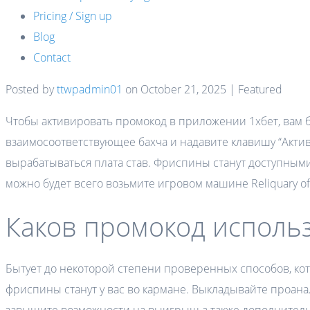
Pricing / Sign up
Blog
Contact
Posted by
ttwpadmin01
on
October 21, 2025
| Featured
Чтобы активировать промокод в приложении 1хбет, вам бо
взаимосоответствующее бахча и надавите клавишу “Актив
вырабатываться плата став. Фриспины станут доступными 
можно будет всего возьмите игровом машине Reliquary of
Каков промокод использ
Бытует до некоторой степени проверенных способов, кот
фриспины станут у вас во кармане. Выкладывайте проан