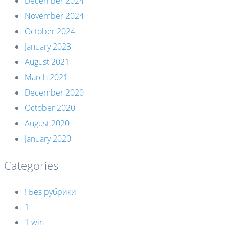
December 2024
November 2024
October 2024
January 2023
August 2021
March 2021
December 2020
October 2020
August 2020
January 2020
Categories
! Без рубрики
1
1 win