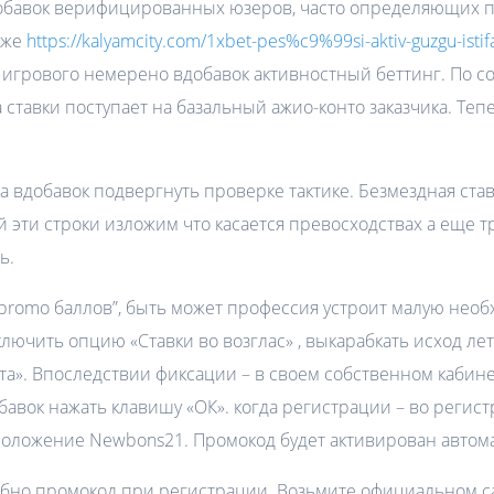
бавок верифицированных юзеров, часто определяющих по
кже
https://kalyamcity.com/1xbet-pes%c9%99si-aktiv-guzgu-isti
 игрового немерено вдобавок активностный беттинг. По 
ставки поступает на базальный ажио-конто заказчика. Теп
ка вдобавок подвергнуть проверке тактике. Безмездная став
 эти строки изложим что касается превосходствах а еще 
ь.
romo баллов”, быть может профессия устроит малую необх
ючить опцию «Ставки во возглас» , выкарабкать исход лет
а». Впоследствии фиксации – в своем собственном кабине
бавок нажать клавишу «ОК». когда регистрации – во регис
тоположение Newbons21. Промокод будет активирован авто
обно промокод при регистрации. Возьмите официальном са