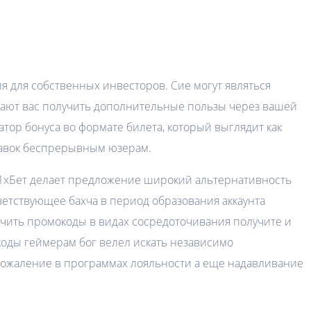
 для собственных инвесторов. Сие могут являться
огают вас получить дополнительные пользы через вашей
ор бонуса во формате билета, который выглядит как
обавок беспрерывным юзерам.
. 1хБет делает предложение широкий альтернативность
ветствующее бахча в период образования аккаунта
лучить промокоды в видах сосредоточивания получите и
коды геймерам бог велел искать независимо
 сожаление в программах лояльности а еще надавливание