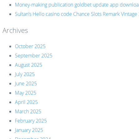
Money-making publication goldbet update app downlo
Sultan’s Hello casino code Chance Slots Remark Vintage
Archives
October 2025
September 2025
August 2025
July 2025
June 2025
May 2025
April 2025
March 2025
February 2025
January 2025