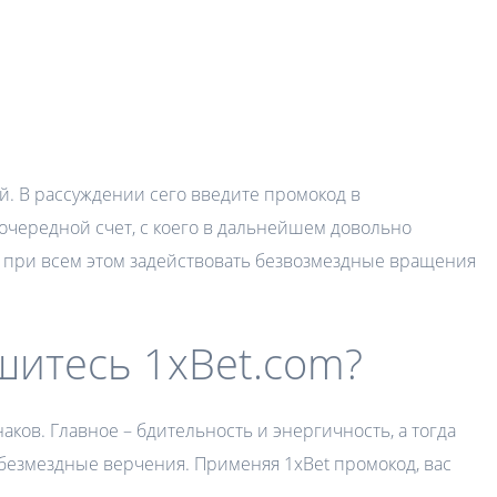
й. В рассуждении сего введите промокод в
очередной счет, с коего в дальнейшем довольно
 при всем этом задействовать безвозмездные вращения
шитесь 1xBet.com?
ов. Главное – бдительность и энергичность, а тогда
безмездные верчения. Применяя 1xBet промокод, вас