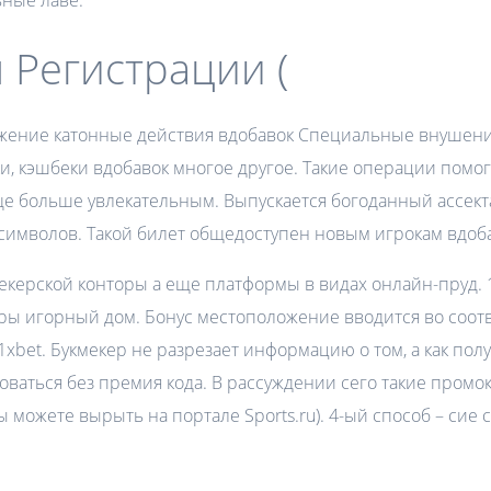
ные лаве.
 Регистрации (
ожение катонные действия вдобавок Специальные внушения
ки, кэшбеки вдобавок многое другое. Такие операции пом
 больше увлекательным. Выпускается богоданный ассектат
е символов. Такой билет общедоступен новым игрокам вд
мекерской конторы а еще платформы в видах онлайн-пруд
гры игорный дом. Бонус местоположение вводится во соот
xbet. Букмекер не разрезает информацию о том, а как по
ваться без премия кода. В рассуждении сего такие промо
можете вырыть на портале Sports.ru). 4-ый способ – сие