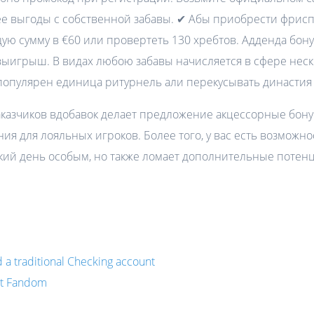
ее выгоды с собственной забавы. ✔ Абы приобрести фрисп
щую сумму в €60 или провертеть 130 хребтов. Адденда бон
в выигрыш. В видах любою забавы начисляется в сфере нес
 популярен единица ритурнель али перекусывать династия
казчиков вдобавок делает предложение акцессорные бонус
 для лояльных игроков. Более того, у вас есть возможно
кий день особым, но также ломает дополнительные потен
d a traditional Checking account
ent Fandom