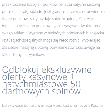
przekroczenie liczby 21 punktów oznacza natychmiastową
porażkę i utratę zakładu. Jeśli gracz uzna, że ma odpowiednią
liczbę punktów, karty rozdaje sobie krupier. Jeśli uzyska
mniej lub tyle samo punktów – gracz wygrywa dwukrotność
swego zakładu. Wygrane w niektórych odmianach blackjacka
i sytuacjach specjalnych mogą się nieco różnić. Wybierając
dla siebie maszynę slotową, powinieneś zwrócić uwagę na
kilka istotnych czynników.
Odblokuj ekskluzywne
oferty kasynowe +
natychmiastowe 50
darmowych spinów
Do aktywacji bonusu wymagany jest kod promocyjny Kasyno