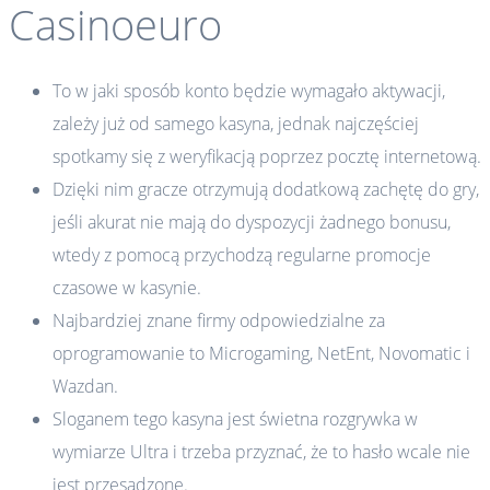
Casinoeuro
To w jaki sposób konto będzie wymagało aktywacji,
zależy już od samego kasyna, jednak najczęściej
spotkamy się z weryfikacją poprzez pocztę internetową.
Dzięki nim gracze otrzymują dodatkową zachętę do gry,
jeśli akurat nie mają do dyspozycji żadnego bonusu,
wtedy z pomocą przychodzą regularne promocje
czasowe w kasynie.
Najbardziej znane firmy odpowiedzialne za
oprogramowanie to Microgaming, NetEnt, Novomatic i
Wazdan.
Sloganem tego kasyna jest świetna rozgrywka w
wymiarze Ultra i trzeba przyznać, że to hasło wcale nie
jest przesadzone.