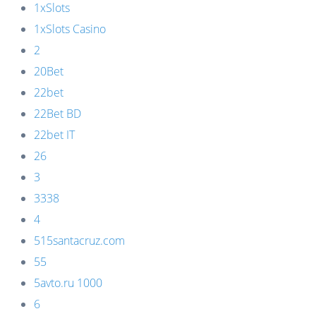
1xSlots
1xSlots Casino
2
20Bet
22bet
22Bet BD
22bet IT
26
3
3338
4
515santacruz.com
55
5avto.ru 1000
6