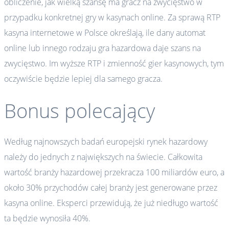
obliczenie, jak wielką szansę ma gracz na zwycięstwo w
przypadku konkretnej gry w kasynach online. Za sprawą RTP
kasyna internetowe w Polsce określają, ile dany automat
online lub innego rodzaju gra hazardowa daje szans na
zwycięstwo. Im wyższe RTP i zmienność gier kasynowych, tym
oczywiście będzie lepiej dla samego gracza.
Bonus polecający
Według najnowszych badań europejski rynek hazardowy
należy do jednych z największych na świecie. Całkowita
wartość branży hazardowej przekracza 100 miliardów euro, a
około 30% przychodów całej branży jest generowane przez
kasyna online. Eksperci przewidują, że już niedługo wartość
ta będzie wynosiła 40%.