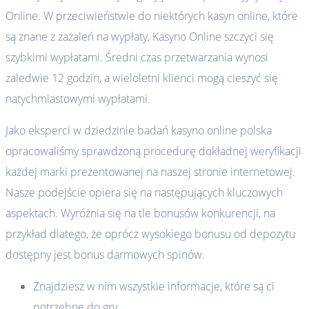
Online. W przeciwieństwie do niektórych kasyn online, które
są znane z zażaleń na wypłaty, Kasyno Online szczyci się
szybkimi wypłatami. Średni czas przetwarzania wynosi
zaledwie 12 godzin, a wieloletni klienci mogą cieszyć się
natychmiastowymi wypłatami.
Jako eksperci w dziedzinie badań kasyno online polska
opracowaliśmy sprawdzoną procedurę dokładnej weryfikacji
każdej marki prezentowanej na naszej stronie internetowej.
Nasze podejście opiera się na następujących kluczowych
aspektach. Wyróżnia się na tle bonusów konkurencji, na
przykład dlatego, że oprócz wysokiego bonusu od depozytu
dostępny jest bonus darmowych spinów.
Znajdziesz w nim wszystkie informacje, które są ci
potrzebne do gry.