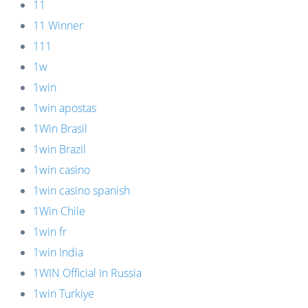
11
11 Winner
111
1w
1win
1win apostas
1Win Brasil
1win Brazil
1win casino
1win casino spanish
1Win Chile
1win fr
1win India
1WIN Official In Russia
1win Turkiye