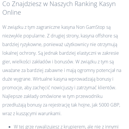
Co Znajdziesz w Naszych Ranking Kasyn
Online
W związku z tym zagraniczne kasyna Non GamStop są
niezwykle popularne. Z drugiej strony, kasyna offshore są
bardziej ryzykowne, ponieważ użytkownicy nie otrzymują
lokalnej ochrony. Są jednak bardziej elastyczni w zakresie
gier, wielkości zakładów i bonusów. W związku z tym są
uważane za bardziej zabawne i mają ogromny potencjał na
duże wygrane. Wirtualne kasyna wprowadzają bonusy i
promocje, aby zachęcić nowicjuszy i zatrzymać klientów.
Najlepsze zakłady omówione w tym przewodniku
przedłużają bonusy za rejestrację tak hojne, jak 5000 GBP,
wraz z kuszącymi warunkami.
W tej grze rywalizujesz z krupierem, ale nie z innymi