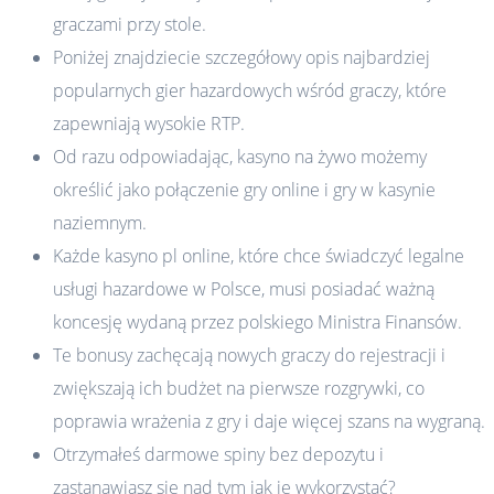
graczami przy stole.
Poniżej znajdziecie szczegółowy opis najbardziej
popularnych gier hazardowych wśród graczy, które
zapewniają wysokie RTP.
Od razu odpowiadając, kasyno na żywo możemy
określić jako połączenie gry online i gry w kasynie
naziemnym.
Każde kasyno pl online, które chce świadczyć legalne
usługi hazardowe w Polsce, musi posiadać ważną
koncesję wydaną przez polskiego Ministra Finansów.
Te bonusy zachęcają nowych graczy do rejestracji i
zwiększają ich budżet na pierwsze rozgrywki, co
poprawia wrażenia z gry i daje więcej szans na wygraną.
Otrzymałeś darmowe spiny bez depozytu i
zastanawiasz się nad tym jak je wykorzystać?