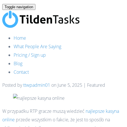
Toggle navigation
Home
What People Are Saying
Pricing / Sign up
Blog
Contact
Posted by
ttwpadmin01
on
June 5, 2025
| Featured
W przypadku RTP gracze muszą wiedzieć
najlepsze kasyna
online
przede wszystkim o fakcie, że jest to sposób na