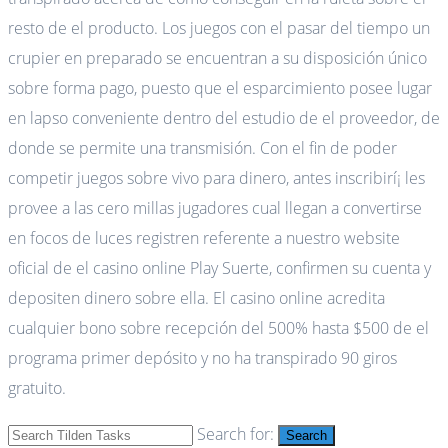
resto de el producto. Los juegos con el pasar del tiempo un
crupier en preparado se encuentran a su disposición único
sobre forma pago, puesto que el esparcimiento posee lugar
en lapso conveniente dentro del estudio de el proveedor, de
donde se permite una transmisión. Con el fin de poder
competir juegos sobre vivo para dinero, antes inscribirí¡ les
provee a las cero millas jugadores cual llegan a convertirse
en focos de luces registren referente a nuestro website
oficial de el casino online Play Suerte, confirmen su cuenta y
depositen dinero sobre ella. El casino online acredita
cualquier bono sobre recepción del 500% hasta $500 de el
programa primer depósito y no ha transpirado 90 giros
gratuito.
Search for:
Search