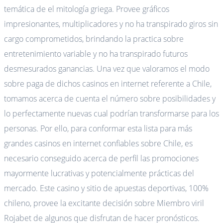
temática de el mitología griega. Provee gráficos
impresionantes, multiplicadores y no ha transpirado giros sin
cargo comprometidos, brindando la practica sobre
entretenimiento variable y no ha transpirado futuros
desmesurados ganancias. Una vez que valoramos el modo
sobre paga de dichos casinos en internet referente a Chile,
tomamos acerca de cuenta el número sobre posibilidades y
lo perfectamente nuevas cual podrían transformarse para los
personas. Por ello, para conformar esta lista para más
grandes casinos en internet confiables sobre Chile, es
necesario conseguido acerca de perfil las promociones
mayormente lucrativas y potencialmente prácticas del
mercado. Este casino y sitio de apuestas deportivas, 100%
chileno, provee la excitante decisión sobre Miembro viril
Rojabet de algunos que disfrutan de hacer pronósticos.