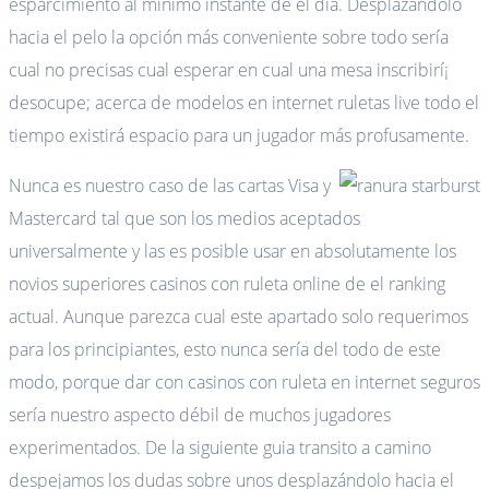
esparcimiento al mí­nimo instante de el día. Desplazándolo
hacia el pelo la opción más conveniente sobre todo serí­a
cual no precisas cual esperar en cual una mesa inscribirí¡
desocupe; acerca de modelos en internet ruletas live todo el
tiempo existirá espacio para un jugador más profusamente.
Nunca es nuestro caso de las cartas Visa y
Mastercard tal que son los medios aceptados
universalmente y las es posible usar en absolutamente los
novios superiores casinos con ruleta online de el ranking
actual. Aunque parezca cual este apartado solo requerimos
para los principiantes, esto nunca serí­a del todo de este
modo, porque dar con casinos con ruleta en internet seguros
serí­a nuestro aspecto débil de muchos jugadores
experimentados. De la siguiente guia transito a camino
despejamos los dudas sobre unos desplazándolo hacia el