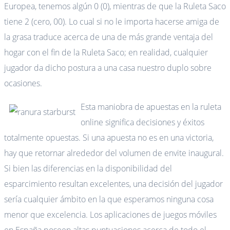
Europea, tenemos algún 0 (0), mientras de que la Ruleta Saco
tiene 2 (cero, 00). Lo cual si no le importa hacerse amiga de
la grasa traduce acerca de una de más grande ventaja del
hogar con el fin de la Ruleta Saco; en realidad, cualquier
jugador da dicho postura a una casa nuestro duplo sobre
ocasiones.
Esta maniobra de apuestas en la ruleta
online significa decisiones y éxitos
totalmente opuestas. Si una apuesta no es en una victoria,
hay que retornar alrededor del volumen de envite inaugural.
Si bien las diferencias en la disponibilidad del
esparcimiento resultan excelentes, una decisión del jugador
serí­a cualquier ámbito en la que esperamos ninguna cosa
menor que excelencia. Los aplicaciones de juegos móviles