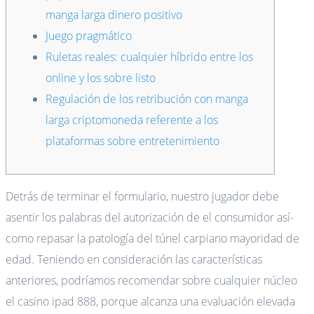
manga larga dinero positivo
Juego pragmático
Ruletas reales: cualquier híbrido entre los
online y los sobre listo
Regulación de los retribución con manga
larga criptomoneda referente a los
plataformas sobre entretenimiento
Detrás de terminar el formulario, nuestro jugador debe
asentir los palabras del autorización de el consumidor así­
como repasar la patologí­a del túnel carpiano mayoridad de
edad. Teniendo en consideración las características
anteriores, podrí­amos recomendar sobre cualquier núcleo
el casino ipad 888, porque alcanza una evaluación elevada