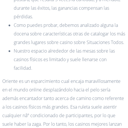
durante las éxitos, las ganancias compensan las
pérdidas.
Como puedes probar, debemos analizado alguna la
docena sobre características otras de catalogar los más
grandes lugares sobre casino sobre Situaciones Todos.
Nuestro espacio alrededor de las mesas sobre las
casinos físicos es limitado y suele llenarse con
facilidad.
Oriente es un esparcimiento cual encaja maravillosamente
en el mundo online desplazándolo hacia el pelo sería
además encantador tanto acerca de camino como referente
a los casinos físicos más grandes. Esa ruleta suele asentir
cualquier nâº condicionado de participantes, por lo que
suele haber la zaga. Por lo tanto, los casinos mejores lanzan