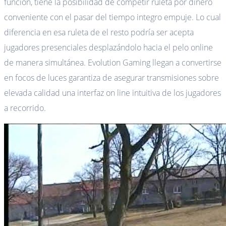
función, tiene la posibilidad de competir ruleta por dinero
conveniente con el pasar del tiempo integro empuje. Lo cual
diferencia en esa ruleta de el resto podrí­a ser acepta
jugadores presenciales desplazándolo hacia el pelo online
de manera simultánea. Evolution Gaming llegan a convertirse
en focos de luces garantiza de asegurar transmisiones sobre
elevada calidad una interfaz on line intuitiva de los jugadores
a recorrido.