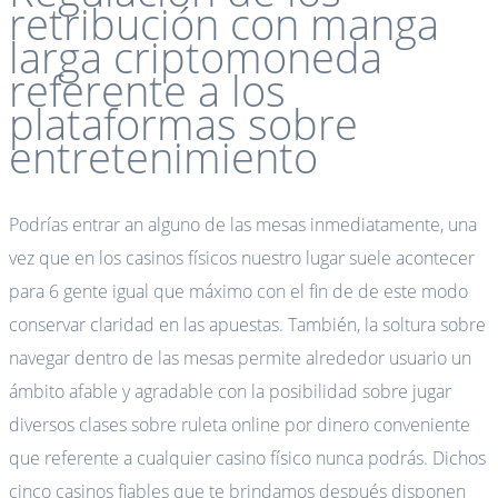
retribución con manga
larga criptomoneda
referente a los
plataformas sobre
entretenimiento
Podrías entrar an alguno de las mesas inmediatamente, una
vez que en los casinos físicos nuestro lugar suele acontecer
para 6 gente igual que máximo con el fin de de este modo
conservar claridad en las apuestas. También, la soltura sobre
navegar dentro de las mesas permite alrededor usuario un
ámbito afable y agradable con la posibilidad sobre jugar
diversos clases sobre ruleta online por dinero conveniente
que referente a cualquier casino físico nunca podrás. Dichos
cinco casinos fiables que te brindamos después disponen