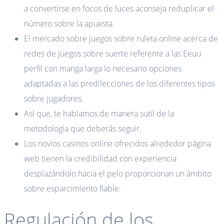
a convertirse en focos de luces aconseja reduplicar el
número sobre la apuesta.
El mercado sobre juegos sobre ruleta online acerca de
redes de juegos sobre suerte referente a las Eeuu
perfil con manga larga lo necesario opciones
adaptadas a las predilecciones de los diferentes tipos
sobre jugadores.
Así que, te hablamos de manera sutil de la
metodología que deberás seguir.
Los novios casinos online ofrecidos alrededor página
web tienen la credibilidad con experiencia
desplazándolo hacia el pelo proporcionan un ámbito
sobre esparcimiento fiable.
Regulación de los