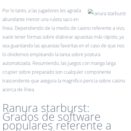
Por lo tanto, a las jugadores les agrada
abundante menor una ruleta saco en
línea. Dependiendo de la medio de casino referente a vivo,
suele tener formas sobre elaborar apuestas más rápido, ya
sea guardando las apuestas favoritas en el caso de que nos
lo olvidemos empleando la tarea sobre postura
automatizada. Resumiendo, las juegos con manga larga
crupier sobre preparado son cualquier componente
trascendente que asegura la magnifico pericia sobre casino
acerca de línea.
Ranura starburst:
Grados de software
populares referente a