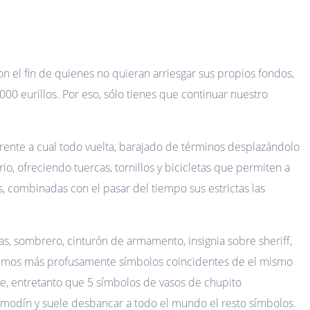
Con el fin de quienes no quieran arriesgar sus propios fondos,
00 eurillos. Por eso, sólo tienes que continuar nuestro
rente a cual todo vuelta, barajado de términos desplazándolo
o, ofreciendo tuercas, tornillos y bicicletas que permiten a
s, combinadas con el pasar del tiempo sus estrictas las
tas, sombrero, cinturón de armamento, insignia sobre sheriff,
idemos más profusamente símbolos coincidentes de el mismo
ite, entretanto que 5 símbolos de vasos de chupito
modín y suele desbancar a todo el mundo el resto símbolos.