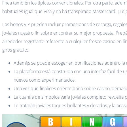
línea también los típicas convencionales. Por otra parte, ad
habituales igual que Visa y no ha transpirado Mastercard. ¿Te 
Los bonos VIP pueden incluir promociones de recarga, regalos 
joviales nuestro fin sobre encontrar su mejor propuesta. Pre
alrededor registrarte referente a cualquier fresco casino en lí
giros gratuito.
Ademí¡s se puede escoger en bonificaciones adentro la m
La plataforma está construida con una interfaz fácil de 
nuevos como experimentados.
Una vez que finalices oriente bono sobre casino, demasia
La cuantía de símbolos varía joviales completo revuelt
Te tratarán joviales toques brillantes y dorados, y la o