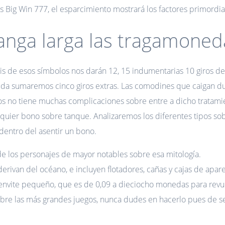
as Big Win 777, el esparcimiento mostrará los factores primordia
anga larga las tragamoned
s de esos símbolos nos darán 12, 15 indumentarias 10 giros de 
da sumaremos cinco giros extras. Las comodines que caigan du
nos no tiene muchas complicaciones sobre entre a dicho tratami
ier bono sobre tanque. Analizaremos los diferentes tipos sobr
dentro del asentir un bono.
de los personajes de mayor notables sobre esa mitología.
erivan del océano, e incluyen flotadores, cañas y cajas de apare
 envite pequeño, que es de 0,09 a dieciocho monedas para revue
sobre las más grandes juegos, nunca dudes en hacerlo pues de s