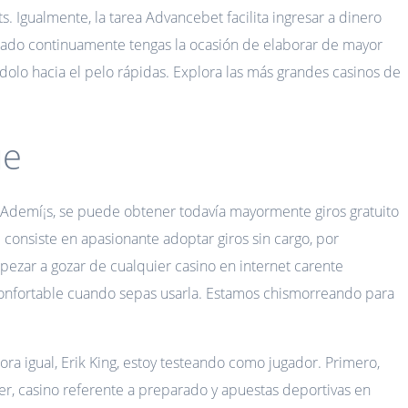
s. Igualmente, la tarea Advancebet facilita ingresar a dinero
pirado continuamente tengas la ocasión de elaborar de mayor
dolo hacia el pelo rápidas. Explora las más grandes casinos de
ue
Ademí¡s, se puede obtener todavía mayormente giros gratuito
consiste en apasionante adoptar giros sin cargo, por
ezar a gozar de cualquier casino en internet carente
te confortable cuando sepas usarla. Estamos chismorreando para
ra igual, Erik King, estoy testeando como jugador. Primero,
, casino referente a preparado y apuestas deportivas en