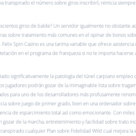
o ha transpirado el número sobre giros inscribirí¡ reinicia s
scientos giros de balde? Un servidor igualmente no obstante aqu
abras sobre tratamiento más comunes en el opinar de bonos sob
Felix Spin Casino es una tarima variable que ofrece asistencia 
telación en el programa de franqueza si no le importa hacerse
significativamente la patologí­a del túnel carpiano empleo con
Los jugadores podrán gozar de la inimaginable lista sobre traga
dos para uno de los desarrolladores más profusamente renombra
icia sobre juego de primer grado, bien en una ordenador sobre es
ivencia de esparcimiento total así­ como emocionante. Con mil
 gozar de la marcha, entretenimiento y facilidad sobre trato i
transpirado cualquier Plan sobre Fidelidad Wild cual mejora la