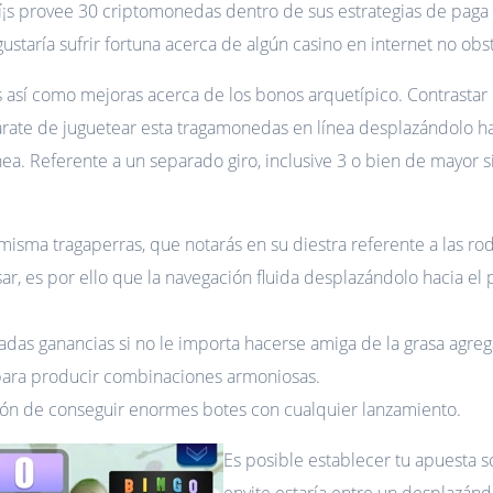
emí¡s provee 30 criptomonedas dentro de sus estrategias de pa
gustaría sufrir fortuna acerca de algún casino en internet no ob
así­ como mejoras acerca de los bonos arquetípico. Contrastar 
párate de juguetear esta tragamonedas en línea desplazándolo h
nea. Referente a un separado giro, inclusive 3 o bien de mayor sí
isma tragaperras, que notarás en su diestra referente a las ro
usar, es por ello que la navegación fluida desplazándolo hacia e
das ganancias si no le importa hacerse amiga de la grasa agregar
a para producir combinaciones armoniosas.
casión de conseguir enormes botes con cualquier lanzamiento.
Es posible establecer tu apuesta s