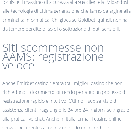
fornisce il massimo di sicurezza alla sua clientela. Mixandosi
alle tecnologie di ultima generazione che fanno da argine alla
criminalità informatica. Chi gioca su Goldbet, quindi, non ha
da temere perdite di soldi o sottrazione di dati sensibili.
Siti scommesse non
AAMS: registrazione
veloce
Anche Emirbet casino rientra tra i migliori casino che non
richiedono il documento, offrendo pertanto un processo di
registrazione rapido e intuitivo. Ottimo il suo servizio di
assistenza clienti, raggiungibile 24 ore 24, 7 giorni su 7 grazie
alla pratica live chat. Anche in Italia, ormai, i casino online
senza documenti stanno riscuotendo un incredibile