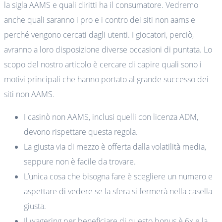
la sigla AAMS e quali diritti ha il consumatore. Vedremo
anche quali saranno i pro e i contro dei siti non aams e
perché vengono cercati dagli utenti. I giocatori, perciò,
avranno a loro disposizione diverse occasioni di puntata. Lo
scopo del nostro articolo è cercare di capire quali sono i
motivi principali che hanno portato al grande successo dei
siti non AAMS.
I casinò non AAMS, inclusi quelli con licenza ADM,
devono rispettare questa regola.
La giusta via di mezzo è offerta dalla volatilità media,
seppure non è facile da trovare.
L’unica cosa che bisogna fare è scegliere un numero e
aspettare di vedere se la sfera si fermerà nella casella
giusta.
Il wagering per beneficiare di questo bonus è 6x e la