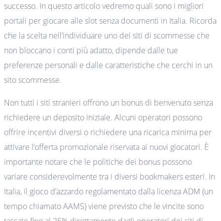
successo. In questo articolo vedremo quali sono i migliori
portali per giocare alle slot senza documenti in Italia. Ricorda
che la scelta nell’individuare uno dei siti di scommesse che
non bloccano i conti più adatto, dipende dalle tue
preferenze personali e dalle caratteristiche che cerchi in un
sito scommesse.
Non tutti i siti stranieri offrono un bonus di benvenuto senza
richiedere un deposito iniziale. Alcuni operatori possono
offrire incentivi diversi o richiedere una ricarica minima per
attivare l’offerta promozionale riservata ai nuovi giocatori. È
importante notare che le politiche dei bonus possono
variare considerevolmente tra i diversi bookmakers esteri. In
Italia, il gioco d’azzardo regolamentato dalla licenza ADM (un
tempo chiamato AAMS) viene previsto che le vincite sono