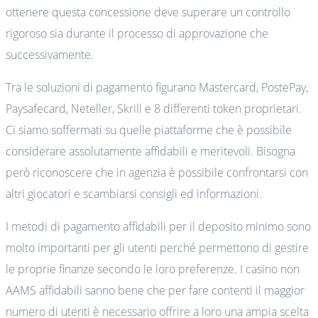
ottenere questa concessione deve superare un controllo
rigoroso sia durante il processo di approvazione che
successivamente.
Tra le soluzioni di pagamento figurano Mastercard, PostePay,
Paysafecard, Neteller, Skrill e 8 differenti token proprietari.
Ci siamo soffermati su quelle piattaforme che è possibile
considerare assolutamente affidabili e meritevoli. Bisogna
però riconoscere che in agenzia è possibile confrontarsi con
altri giocatori e scambiarsi consigli ed informazioni.
I metodi di pagamento affidabili per il deposito minimo sono
molto importanti per gli utenti perché permettono di gestire
le proprie finanze secondo le loro preferenze. I casino non
AAMS affidabili sanno bene che per fare contenti il maggior
numero di utenti è necessario offrire a loro una ampia scelta