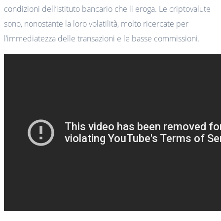
condizioni dell’istituto bancario che li eroga. Le criptovalute
sono, nonostante la loro volatilità, molto ricercate per
l’immediatezza delle transazioni e le basse commissioni.