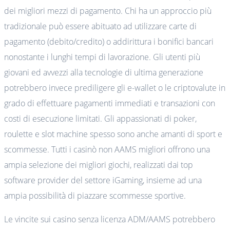
dei migliori mezzi di pagamento. Chi ha un approccio più
tradizionale può essere abituato ad utilizzare carte di
pagamento (debito/credito) o addirittura i bonifici bancari
nonostante i lunghi tempi di lavorazione. Gli utenti più
giovani ed avvezzi alla tecnologie di ultima generazione
potrebbero invece prediligere gli e-wallet o le criptovalute in
grado di effettuare pagamenti immediati e transazioni con
costi di esecuzione limitati. Gli appassionati di poker,
roulette e slot machine spesso sono anche amanti di sport e
scommesse. Tutti i casinò non AAMS migliori offrono una
ampia selezione dei migliori giochi, realizzati dai top
software provider del settore iGaming, insieme ad una
ampia possibilità di piazzare scommesse sportive.
Le vincite sui casino senza licenza ADM/AAMS potrebbero