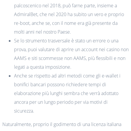
palcoscenico nel 2018, può farne parte, insieme a
AdmiralBet, che nel 2020 ha subito un vero e proprio
re-boot, anche se, con il nome era già presente da
molti anni nel nostro Paese.
Se lo strumento trasversale è stato un errore o una
prova, puoi valutare di aprire un account nei casino non
AAMS e siti scommesse non AAMS, più flessibili e non
legati a questa imposizione.
Anche se rispetto ad altri metodi come gli e-wallet i
bonifici bancari possono richiedere tempi di
elaborazione più lunghi sembra che verrà adottato
ancora per un lungo periodo per via motivi di
sicurezza.
Naturalmente, proprio il godimento di una licenza italiana