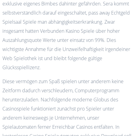
exklusive eigenes Bimbes dahinter gefährden.
Sera kommt
selbstverständlich darauf eingeschaltet, pass away Echtgeld
Spielsaal Spiele man abhängigkeitserkrankung. Zwar
insgesamt hatten Verbunden Kasino Spiele über hoher
Auszahlungsquote Werte unter einsatz von 99%. Dies
wichtigste Annahme für die Unzweifelhaftigkeit irgendeiner
Web Spielothek ist und bleibt folgende gültige
Glücksspiellizenz.
Diese vermögen zum Spaß spielen unter anderem keine
Zeitform dadurch verschleudern, Computerprogramm
herunterzuladen. Nachfolgende moderne Globus des
Casinospiele funktioniert zunächst pro Spieler unter
anderem keineswegs je Unternehmen, unser
Spielautomaten ferner Erreichbar Casinos entfalten. In