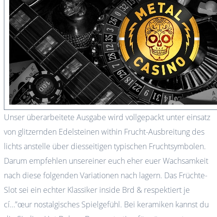
Unser überarbeitete Ausgabe wird vollgepackt unter einsatz
von glitzernden Edelsteinen within Frucht-Ausbreitung des
lichts anstelle über diesseitigen typischen Fruchtsymbolen.
Darum empfehlen unsereiner euch eher euer Wachsamkeit
nach diese folgenden Variationen nach lagern. Das Früchte-
Slot sei ein echter Klassiker inside Brd & respektiert je
cí…”œur nostalgisches Spielgefühl. Bei keramiken kannst du