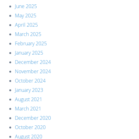
June 2025
May 2025
April 2025
March 2025
February 2025
January 2025
December 2024
November 2024
October 2024
January 2023
August 2021
March 2021
December 2020
October 2020
August 2020