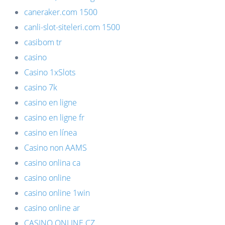
caneraker.com 1500
canli-slot-siteleri.com 1500
casibom tr
casino
Casino 1xSlots
casino 7k
casino en ligne
casino en ligne fr
casino en línea
Casino non AAMS
casino onlina ca
casino online
casino online 1win
casino online ar
CASINO ONLINE CZ