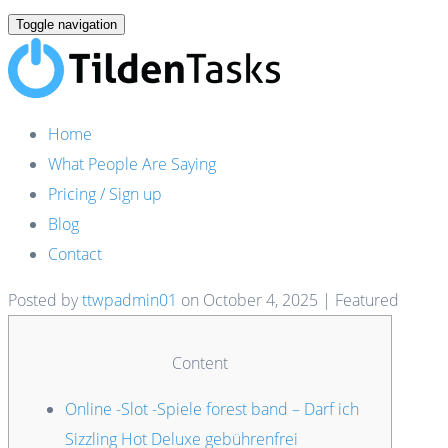
Toggle navigation
Home
What People Are Saying
Pricing / Sign up
Blog
Contact
Posted by
ttwpadmin01
on
October 4, 2025
| Featured
Content
Online -Slot -Spiele forest band – Darf ich
Sizzling Hot Deluxe gebührenfrei