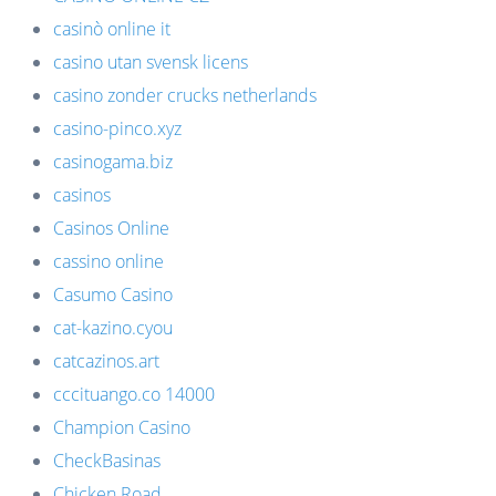
casinò online it
casino utan svensk licens
casino zonder crucks netherlands
casino-pinco.xyz
casinogama.biz
casinos
Casinos Online
cassino online
Casumo Casino
cat-kazino.cyou
catcazinos.art
cccituango.co 14000
Champion Casino
CheckBasinas
Chicken Road