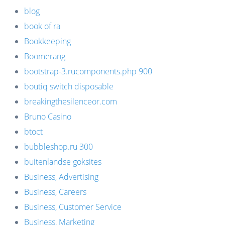
blog
book of ra
Bookkeeping
Boomerang
bootstrap-3.rucomponents.php 900
boutiq switch disposable
breakingthesilenceor.com
Bruno Casino
btoct
bubbleshop.ru 300
buitenlandse goksites
Business, Advertising
Business, Careers
Business, Customer Service
Business, Marketing