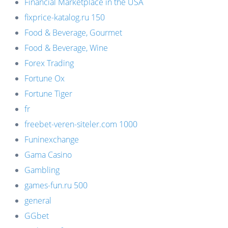
Financial Marketplace in the USA
fixprice-katalog.ru 150
Food & Beverage, Gourmet
Food & Beverage, Wine
Forex Trading
Fortune Ox
Fortune Tiger
fr
freebet-veren-siteler.com 1000
Funinexchange
Gama Casino
Gambling
games-fun.ru 500
general
GGbet