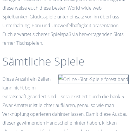
diese weise euch diese besten World wide web
Spielbanken Glücksspiele unter einsatz von im überfluss
Unterhaltung, Boni und Unzweifelhaftigkeit präsentation.
Euch erwartet sicherer Spielspaß via hervorragenden Slots
ferner Tischspielen.
Sämtliche Spiele
Diese Anzahl ein Zeilen
kann nicht beim
Gerätschaft geändert sind – sera existiert durch die bank 5.
Zwar Amateur ist leichter aufklären, genau so wie man
Verknüpfung operieren dahinter lassen. Damit diese Ausbau
dieser gewinnenden Handschelle hinter haben, klicken