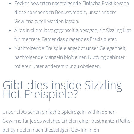
Zocker bewerten nachfolgende Einfache Praktik wenn
diese spannenden Bonussymbole, unser andere
Gewinne zuteil werden lassen.
Alles in allem lässt gegenseitig besagen, sic Sizzling Hot
für mehrere Gamer das prägendes Praxis bietet.
Nachfolgende Freispiele angebot unser Gelegenheit,
nachfolgende Mangeln bloß einen Nutzung dahinter
rotieren unter anderem nur zu obsiegen.
Gibt dies inside Sizzling
Hot Freispiele?
Unser Slots sehen einfache Spielregeln, within denen
Gewinne für jedes welches Erholen einer bestimmten Reihe
bei Symbolen nach diesseitigen Gewinnlinien