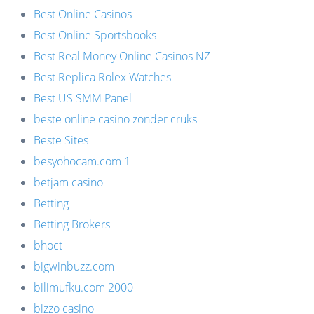
Best Online Casinos
Best Online Sportsbooks
Best Real Money Online Casinos NZ
Best Replica Rolex Watches
Best US SMM Panel
beste online casino zonder cruks
Beste Sites
besyohocam.com 1
betjam casino
Betting
Betting Brokers
bhoct
bigwinbuzz.com
bilimufku.com 2000
bizzo casino