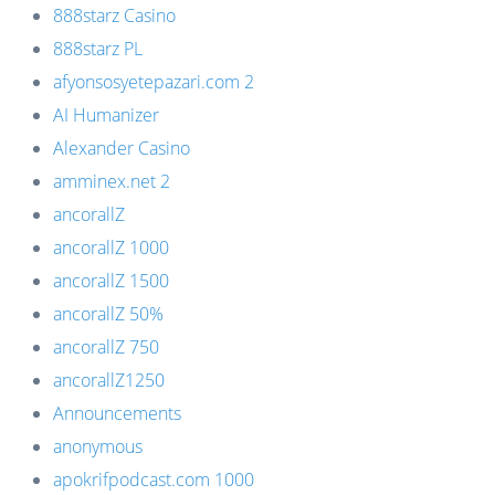
888starz Casino
888starz PL
afyonsosyetepazari.com 2
AI Humanizer
Alexander Casino
amminex.net 2
ancorallZ
ancorallZ 1000
ancorallZ 1500
ancorallZ 50%
ancorallZ 750
ancorallZ1250
Announcements
anonymous
apokrifpodcast.com 1000