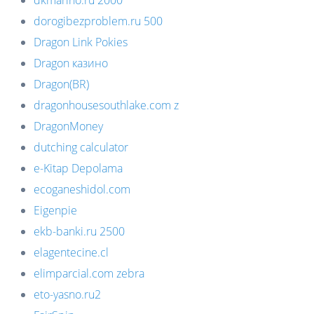
dkmarino.ru 2000
dorogibezproblem.ru 500
Dragon Link Pokies
Dragon казино
Dragon(BR)
dragonhousesouthlake.com z
DragonMoney
dutching calculator
e-Kitap Depolama
ecoganeshidol.com
Eigenpie
ekb-banki.ru 2500
elagentecine.cl
elimparcial.com zebra
eto-yasno.ru2