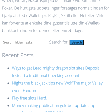
Wheel, Gravity Hasardspil plu Millionaire Videomaskine
Poker. De hurtigste udbetalinger foretages normalt inden for
hjælp af sted eWallets pr. PayPal, Skrill eller Neteller. Virk
kan forvente at enkelte dine gysser tilslutte din eWallet-
bankkonto inden for denne eller en/reb dage.
Search for:
Search
Recent Posts
Ways to get Lead mighty dragon slot sites Deposit
Instead a traditional Checking account
Nights the blackjack tips new Wolf The major Valley
event Fandom
Play free slots Hard.
Money-making publication goldbet update app