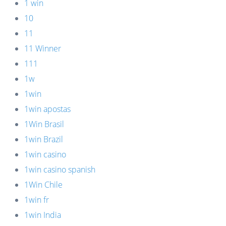
1 win
10
11
11 Winner
111
1w
1win
1win apostas
1Win Brasil
1win Brazil
1win casino
1win casino spanish
1Win Chile
1win fr
1win India