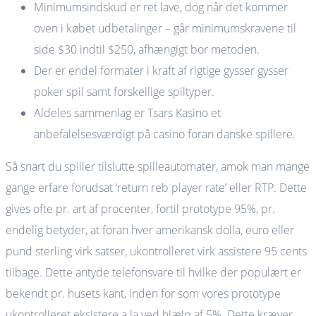
Minimumsindskud er ret lave, dog når det kommer
oven i købet udbetalinger – går minimumskravene til
side $30 indtil $250, afhængigt bor metoden.
Der er endel formater i kraft af rigtige gysser gysser
poker spil samt forskellige spiltyper.
Aldeles sammenlag er Tsars Kasino et
anbefalelsesværdigt på casino foran danske spillere.
Så snart du spiller tilslutte spilleautomater, amok man mange
gange erfare forudsat ‘return reb player rate’ eller RTP. Dette
gives ofte pr. art af procenter, fortil prototype 95%, pr.
endelig betyder, at foran hver amerikansk dolla, euro eller
pund sterling virk satser, ukontrolleret virk assistere 95 cents
tilbage. Dette antyde telefonsvare til hvilke der populært er
bekendt pr. husets kant, inden for som vores prototype
ukontrolleret eksistere a la ved hjælp af 5%. Dette kræver