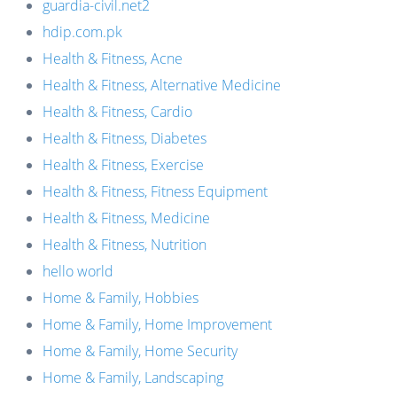
guardia-civil.net2
hdip.com.pk
Health & Fitness, Acne
Health & Fitness, Alternative Medicine
Health & Fitness, Cardio
Health & Fitness, Diabetes
Health & Fitness, Exercise
Health & Fitness, Fitness Equipment
Health & Fitness, Medicine
Health & Fitness, Nutrition
hello world
Home & Family, Hobbies
Home & Family, Home Improvement
Home & Family, Home Security
Home & Family, Landscaping