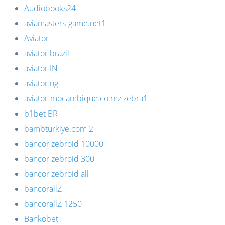
Audiobooks24
aviamasters-game.net1
Aviator
aviator brazil
aviator IN
aviator ng
aviator-mocambique.co.mz zebra1
b1bet BR
bambturkiye.com 2
bancor zebroid 10000
bancor zebroid 300
bancor zebroid all
bancorallZ
bancorallZ 1250
Bankobet