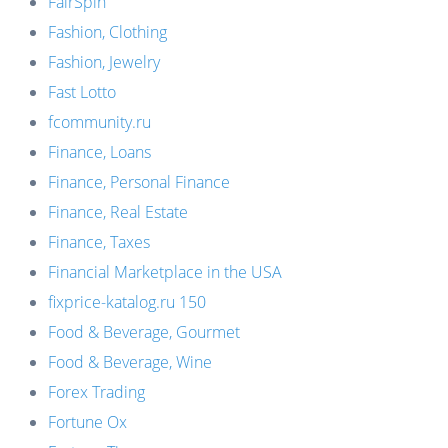
FairSpin
Fashion, Clothing
Fashion, Jewelry
Fast Lotto
fcommunity.ru
Finance, Loans
Finance, Personal Finance
Finance, Real Estate
Finance, Taxes
Financial Marketplace in the USA
fixprice-katalog.ru 150
Food & Beverage, Gourmet
Food & Beverage, Wine
Forex Trading
Fortune Ox