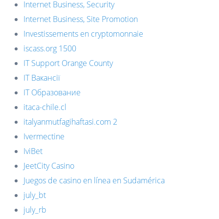
Internet Business, Security
Internet Business, Site Promotion
Investissements en cryptomonnaie
iscass.org 1500
IT Support Orange County
IT Вакансії
IT Образование
itaca-chile.cl
italyanmutfagihaftasi.com 2
Ivermectine
IviBet
JeetCity Casino
Juegos de casino en línea en Sudamérica
july_bt
july_rb