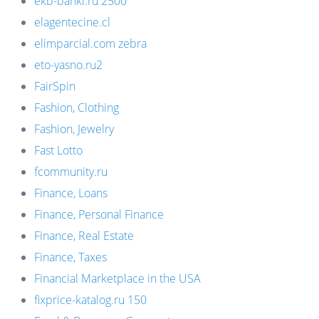
ekb-banki.ru 2500
elagentecine.cl
elimparcial.com zebra
eto-yasno.ru2
FairSpin
Fashion, Clothing
Fashion, Jewelry
Fast Lotto
fcommunity.ru
Finance, Loans
Finance, Personal Finance
Finance, Real Estate
Finance, Taxes
Financial Marketplace in the USA
fixprice-katalog.ru 150