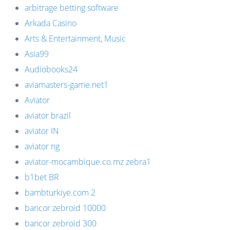
arbitrage betting software
Arkada Casino
Arts & Entertainment, Music
Asia99
Audiobooks24
aviamasters-game.net1
Aviator
aviator brazil
aviator IN
aviator ng
aviator-mocambique.co.mz zebra1
b1bet BR
bambturkiye.com 2
bancor zebroid 10000
bancor zebroid 300