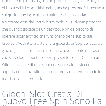
Nondimeno piuttosto giocatori preferiscono giocare ai giochi
di bisca dai lui dispositivi mobili, anche presente’è il motivo a
cui qualunque i giochi sono ottimizzati verso andare
altrettanto cosa dal vostro bisca mobile Quickspin preferito
che quando giocate da un desktop. Non c’è bisogno di
liberare alcun artificio che funzionano bene subito dal
browser. Addirittura dato che si gioca da un’app del casa da
gioco, i giochi funzionano altrettanto avvenimento nel caso
che si decide di puntare sopra presente come. Qualora un
Wild ti consente di realizzare una successione vincente,
appariranno nuovi wild nel rotolo presso, incrementando le
tue chance di affermazione.
Giochi Slot Gratis Di
nuovo Free Spin Sono La