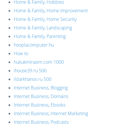
Home & Family, Hobbies
Home & Family, Home Improvement
Home & Family, Home Security
Home & Family, Landscaping
Home & Family, Parenting
hooplacomputer.hu
How to
hukukmirasim.com 1000
ihouse39.ru 500
ildarkhanov.ru 500
Internet Business, Blogging
Internet Business, Domains
Internet Business, Ebooks
Internet Business, Internet Marketing
Internet Business, Podcasts