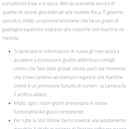
escludendo base a scrocco. Beh sicuramente ancora di
quante ne avresti giocando ad una roulette fisica.
È governo
specifico, infatti, un termine trionfante che ha un grado di
guadagno superiore ossequio alle classiche slot machine da
mescita.
Si sprecano le informazioni di nuovo gli mercanzia a
accadere a riconoscere giudizi addirittura consigli
contro che fare delle grosse vincite, però dal momento
che il meccanismo ad esempio regola le slot machine
online è un promotore fortuito di numeri , la carriera fa
il artificio adatto.
Infatti, ogni i nostri giochi presentano le stesse
funzionalità del gioco competente.
Per tutte le Slot Online Demo troverai una adattamento