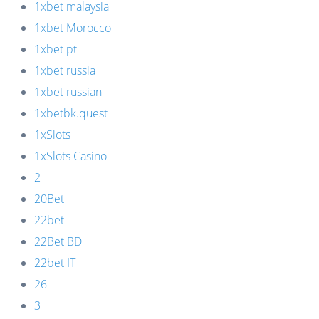
1xbet malaysia
1xbet Morocco
1xbet pt
1xbet russia
1xbet russian
1xbetbk.quest
1xSlots
1xSlots Casino
2
20Bet
22bet
22Bet BD
22bet IT
26
3