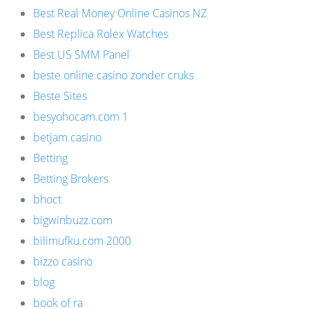
Best Real Money Online Casinos NZ
Best Replica Rolex Watches
Best US SMM Panel
beste online casino zonder cruks
Beste Sites
besyohocam.com 1
betjam casino
Betting
Betting Brokers
bhoct
bigwinbuzz.com
bilimufku.com 2000
bizzo casino
blog
book of ra