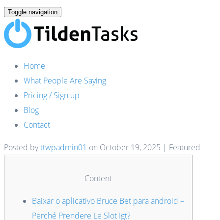
Toggle navigation
Home
What People Are Saying
Pricing / Sign up
Blog
Contact
Posted by
ttwpadmin01
on
October 19, 2025
| Featured
Content
Baixar o aplicativo Bruce Bet para android –
Perché Prendere Le Slot Igt?