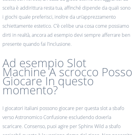
scelta è addirittura resta tua, affinché dipende da quali sono
i giochi quale preferisci, inoltre da un’apprezzamento
schiettamente estetico. C’è celibe una cosa come possiamo
dirti in realtà, ancora ad esempio devi sempre afferrare ben
presente quando fai l’inclusione.
Ad esempio Slot
Machine A scrocco Posso
Giocare In questo
momento?
I giocatori italiani possono giocare per questa slot a sbafo
verso Astronomico Confusione escludendo doverla
scaricare. Consenso, puoi agire per Sphinx Wild a sbafo