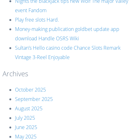
Nights the blackjack tips new Wolf The major Valley
event Fandom
Play free slots Hard.
Money-making publication goldbet update app
download Handle OSRS Wiki
Sultan’s Hello casino code Chance Slots Remark
Vintage 3-Reel Enjoyable
Archives
October 2025
September 2025
August 2025
July 2025
June 2025
May 2025