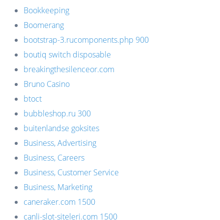
Bookkeeping
Boomerang
bootstrap-3.rucomponents.php 900
boutiq switch disposable
breakingthesilenceor.com
Bruno Casino
btoct
bubbleshop.ru 300
buitenlandse goksites
Business, Advertising
Business, Careers
Business, Customer Service
Business, Marketing
caneraker.com 1500
canli-slot-siteleri.com 1500