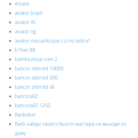
Aviator
aviator brazil
aviator IN
aviator ng
aviator-mocambique.co.mz zebra1
b1bet BR
bambturkiye.com 2
bancor zebroid 10000
bancor zebroid 300
bancor zebroid all
bancorallZ
bancorallZ 1250
Bankobet
Barb найди своего бьюти-мастера не выходя из
дому