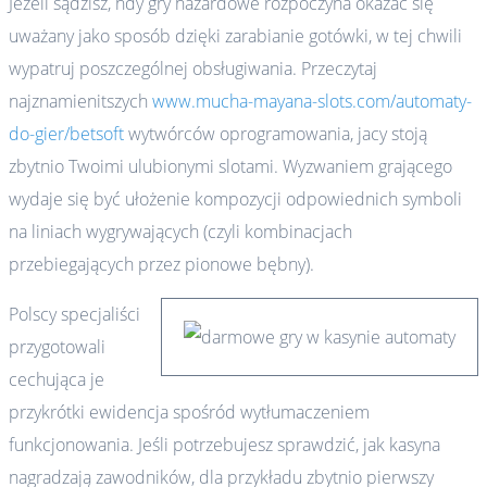
Jeżeli sądzisz, hdy gry hazardowe rozpoczyna okazać się
uważany jako sposób dzięki zarabianie gotówki, w tej chwili
wypatruj poszczególnej obsługiwania. Przeczytaj
najznamienitszych
www.mucha-mayana-slots.com/automaty-
do-gier/betsoft
wytwórców oprogramowania, jacy stoją
zbytnio Twoimi ulubionymi slotami. Wyzwaniem grającego
wydaje się być ułożenie kompozycji odpowiednich symboli
na liniach wygrywających (czyli kombinacjach
przebiegających przez pionowe bębny).
Polscy specjaliści
przygotowali
cechująca je
przykrótki ewidencja spośród wytłumaczeniem
funkcjonowania. Jeśli potrzebujesz sprawdzić, jak kasyna
nagradzają zawodników, dla przykładu zbytnio pierwszy