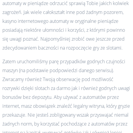
automaty w pieniądze odrzucić sprawią Tobie jakich kolwiek
zagrożeń. Jak wiele całokształt inne pod żadnym pozorem,
kasyno internetowego automaty w oryginalne pieniądze
posiadają niektóre ułomności i korzyści, z którymi powinno
się uwagi poznać. Najpomyślniej zrobić owe jeszcze przed
zdecydowaniem baczności na rozpoczęcie gry ze slotami.
Zatem uruchomiliśmy parę przypadków godnych czujności
maszyn (na podstawie podpowiedzi danego serwisu).
Zwracamy również Twoją obserwację pod możliwość
rozrywki dzięki slotach za darmo jak i również godnych uwagi
bonusów bez depozytu. Aby używać z automatów przez
internet, masz obowiązek znaleźć legalny witryna, który gryzie
przekazuje. Nie jesteś zobligowany wszak przyswajać niemal
żadnych norm, by korzystać pochodzące z automatów przez
internet na kapitał, wygrywać gotówkę jak i również lepiej