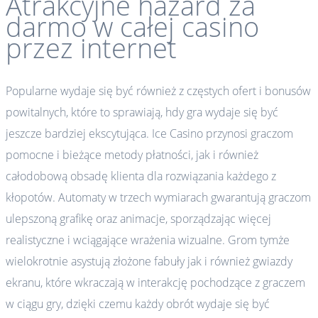
Atrakcyjne hazard za
darmo w całej casino
przez internet
Popularne wydaje się być również z częstych ofert i bonusów
powitalnych, które to sprawiają, hdy gra wydaje się być
jeszcze bardziej ekscytująca. Ice Casino przynosi graczom
pomocne i bieżące metody płatności, jak i również
całodobową obsadę klienta dla rozwiązania każdego z
kłopotów. Automaty w trzech wymiarach gwarantują graczom
ulepszoną grafikę oraz animacje, sporządzając więcej
realistyczne i wciągające wrażenia wizualne. Grom tymże
wielokrotnie asystują złożone fabuły jak i również gwiazdy
ekranu, które wkraczają w interakcję pochodzące z graczem
w ciągu gry, dzięki czemu każdy obrót wydaje się być