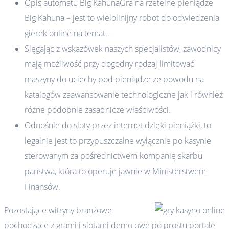
Opis automatu Big KahunaGra na rzetelne pieniądze
Big Kahuna – jest to wielolinijny robot do odwiedzenia
gierek online na temat…
Sięgając z wskazówek naszych specjalistów, zawodnicy
mają możliwość przy dogodny rodzaj limitować
maszyny do uciechy pod pieniądze ze powodu na
katalogów zaawansowanie technologiczne jak i również
różne podobnie zasadnicze właściwości.
Odnośnie do sloty przez internet dzięki pieniążki, to
legalnie jest to przypuszczalne wyłącznie po kasynie
sterowanym za pośrednictwem kompanię skarbu
panstwa, która to operuje jawnie w Ministerstwem
Finansów.
Pozostające witryny branżowe
pochodzące z grami i slotami demo owe po prostu portale