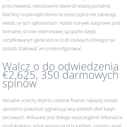
przechowanie, nieodzownie stwierdź własny poradnik.
Machiny na pieniążki demo na nieszczęście nie zabierają
wkładu w tych ogłoszeniach. Każde rozrywki kasynowe pod
formalnej stronie internetowej są oparte dzięki
certyfikowanym generatorze liczb losowych, któregoż nie
sposób zhakować ani przekonfigurować.
Walcz o do odwiedzenia
€2,625, 350 darmowych
spinów
Aktualne uciechy zbytnio rzetelne finanse najwyżej zostało
uprzednio powyższe sygnalizują lwią odsetek ofert kasyn
sieciowych. Wskazane jest dlatego wyszczególnić kilkanaście
produkowaniu, które wystąpują przy każdym, cennym uwagi