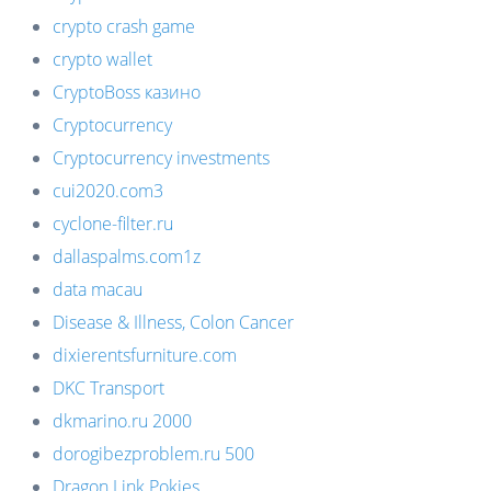
crypto crash game
crypto wallet
CryptoBoss казино
Cryptocurrency
Cryptocurrency investments
cui2020.com3
cyclone-filter.ru
dallaspalms.com1z
data macau
Disease & Illness, Colon Cancer
dixierentsfurniture.com
DKC Transport
dkmarino.ru 2000
dorogibezproblem.ru 500
Dragon Link Pokies