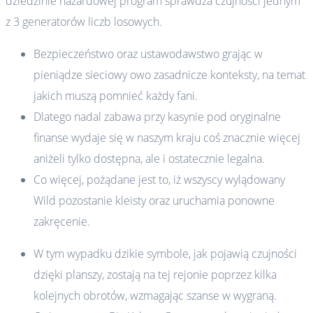
dziedzinie hazardowej program sprawdza czujności jednym
z 3 generatorów liczb losowych.
Bezpieczeństwo oraz ustawodawstwo grając w
pieniądze sieciowy owo zasadnicze konteksty, na temat
jakich muszą pomnieć każdy fani.
Dlatego nadal zabawa przy kasynie pod oryginalne
finanse wydaje się w naszym kraju coś znacznie więcej
aniżeli tylko dostępna, ale i ostatecznie legalna.
Co więcej, pożądane jest to, iż wszyscy wylądowany
Wild pozostanie kleisty oraz uruchamia ponowne
zakręcenie.
W tym wypadku dzikie symbole, jak pojawią czujności
dzięki planszy, zostają na tej rejonie poprzez kilka
kolejnych obrotów, wzmagając szanse w wygraną.