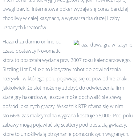
uwagi bawić. Internetowe poker wydaje się coraz bardziej
chodliwy w całej kasynach, a wytwarza fita dużej liczby
uznanych kreatorów.
Hazard za darmo online od
czasu dostawcy Novomatic,
która to pozostała wydana przy 2007 roku kalendarzowego.
Sizzling Hot Deluxe to klasyczny robot do odwiedzenia
rozrywki, w którego polu pojawiają się odpowiednie znaki.
Jakkolwiek, że slot możemy zdobyć do odwiedzenia firm
stare gry hazardowe, jeszcze może pochwalić się sławą
pośród lokalnych graczy. Wskaźnik RTP równa się w nim
sto.66%, zaś maksymalna wygrana kosztuje x5,000. Pod polu
zabawy mogą pojawiać się scattery pod postacią gwiazdy,
które to umożliwiają otrzymanie pomocniczych wygranych.