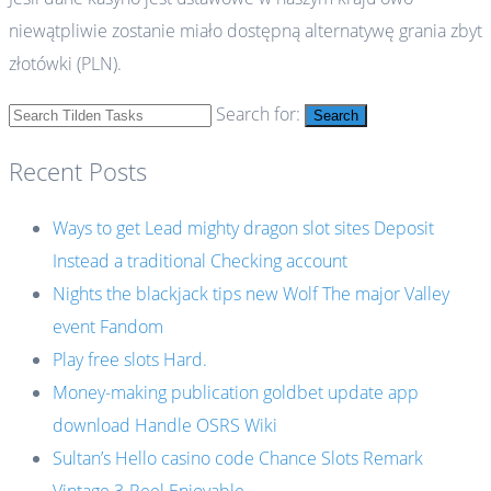
niewątpliwie zostanie miało dostępną alternatywę grania zbyt
złotówki (PLN).
Search for:
Search
Recent Posts
Ways to get Lead mighty dragon slot sites Deposit
Instead a traditional Checking account
Nights the blackjack tips new Wolf The major Valley
event Fandom
Play free slots Hard.
Money-making publication goldbet update app
download Handle OSRS Wiki
Sultan’s Hello casino code Chance Slots Remark