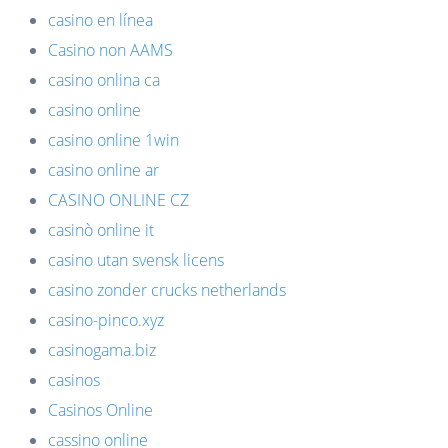
casino en línea
Casino non AAMS
casino onlina ca
casino online
casino online 1win
casino online ar
CASINO ONLINE CZ
casinò online it
casino utan svensk licens
casino zonder crucks netherlands
casino-pinco.xyz
casinogama.biz
casinos
Casinos Online
cassino online