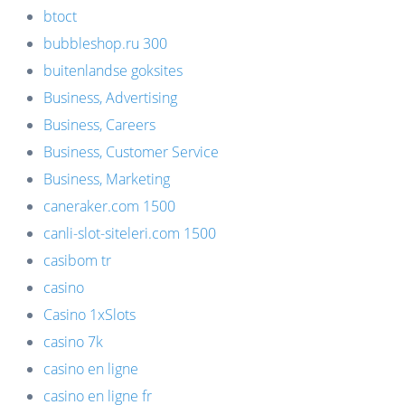
btoct
bubbleshop.ru 300
buitenlandse goksites
Business, Advertising
Business, Careers
Business, Customer Service
Business, Marketing
caneraker.com 1500
canli-slot-siteleri.com 1500
casibom tr
casino
Casino 1xSlots
casino 7k
casino en ligne
casino en ligne fr