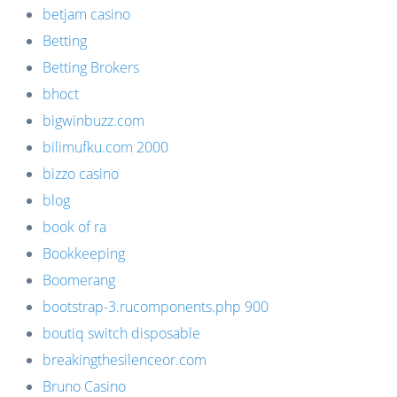
betjam casino
Betting
Betting Brokers
bhoct
bigwinbuzz.com
bilimufku.com 2000
bizzo casino
blog
book of ra
Bookkeeping
Boomerang
bootstrap-3.rucomponents.php 900
boutiq switch disposable
breakingthesilenceor.com
Bruno Casino