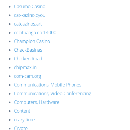
Casumo Casino
cat-kazino.cyou
catcazinos.art
cccituango.co 14000
Champion Casino
CheckBasinas
Chicken Road
chipmax.in
com-cam.org
Communications, Mobile Phones
Communications, Video Conferencing
Computers, Hardware
Content
crazy time
Crypto