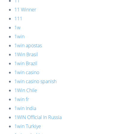
11
11 Winner
111
1w
1win
1win apostas
1Win Brasil
1win Brazil
1win casino
1win casino spanish
1Win Chile
1win fr
1win India
1WIN Official In Russia
1win Turkiye