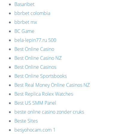
Basaribet
bbrbet colombia
bbrbet mx
BC Game
bela-lepin77.ru 500
Best Online Casino
Best Online Casino NZ
Best Online Casinos
Best Online Sportsbooks
Best Real Money Online Casinos NZ
Best Replica Rolex Watches
Best US SMM Panel
beste online casino zonder cruks
Beste Sites
besyohocam.com 1