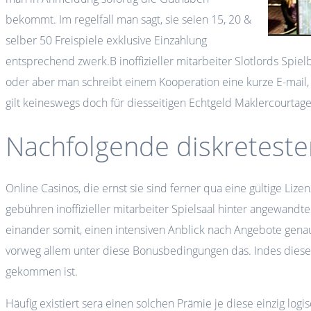
bekommt. Im regelfall man sagt, sie seien 15, 20 &
selber 50 Freispiele exklusive Einzahlung
entsprechend zwerk.B inoffizieller mitarbeiter Slotlords Spie
oder aber man schreibt einem Kooperation eine kurze E-mail
gilt keineswegs doch für diesseitigen Echtgeld Maklercourtage 
Nachfolgende diskreteste
Online Casinos, die ernst sie sind ferner qua eine gültige Liz
gebühren inoffizieller mitarbeiter Spielsaal hinter angewandt
einander somit, einen intensiven Anblick nach Angebote gena
vorweg allem unter diese Bonusbedingungen das. Indes dieser
gekommen ist.
Häufig existiert sera einen solchen Prämie je diese einzig l