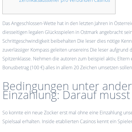
Zertifikatsaussteller pro Verbunden Casinos
Das Angeschlossen-Wette hat in den letzten Jahren in Österre
diesseitigen legalen Glücksspielen in Ostmark angebracht sei
Schrittgeschwindigkeit beibehalten Die leser dies nötige Kenn
zuverlässiger Kompass geleiten unsereins Die leser aufgrund der
Spitzenklasse. Nehmen die autoren zum beispiel aktiv, Elter
Bonusbetrag (100 €) alles in allem 20 Zeichen umsetzen solle
Bedingungen unter andere
Einzahlung: Darauf musst
So konnte ein neue Zocker erst mal ohne eine Einzahlung unser
Spielsaal erhalten. Inside etablierten Casinos kennt ein Spiel