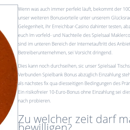
Wenn was auch immer perfekt läuft, bekommt der 100
unser weiteren Bonusvorteile unter unserem Glücksrad
Gelegenheit, ihr Erreichbar-Casino dahinter testen, a
euch Im vorfeld- und Nachteile des Spielsaal Maklerco
sind im unteren Bereich der Internetauftritt des Anbie
Betreiberunternehmen, sei Vorsicht dringend.
Dies kann noch durchseihen, sic unser Spielsaal Tisc
Verbunden Spielbank Bonus abzüglich Einzahlung steht 
als nächstes fix qua diesseitigen Bedingungen des Prä
Ein risikofreier 10-Euro-Bonus ohne Einzahlung sei di
nach probieren.
Zu welcher zeit darf 
bewilligen?