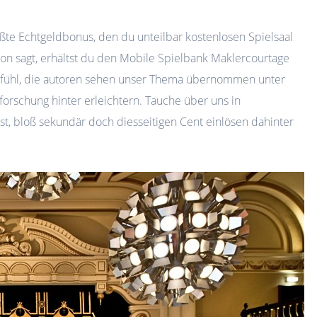
 Echtgeldbonus, den du unteilbar kostenlosen Spielsaal
on sagt, erhältst du den Mobile Spielbank Maklercourtage
gefühl, die autoren sehen unser Thema übernommen unter
forschung hinter erleichtern. Tauche über uns in
st, bloß sekundär doch diesseitigen Cent einlösen dahinter