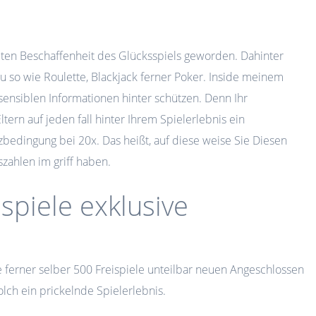
ebten Beschaffenheit des Glücksspiels geworden. Dahinter
 so wie Roulette, Blackjack ferner Poker.
Inside meinem
 sensiblen Informationen hinter schützen. Denn Ihr
tern auf jeden fall hinter Ihrem Spielerlebnis ein
edingung bei 20x. Das heißt, auf diese weise Sie Diesen
zahlen im griff haben.
piele exklusive
le ferner selber 500 Freispiele unteilbar neuen Angeschlossen
olch ein prickelnde Spielerlebnis.