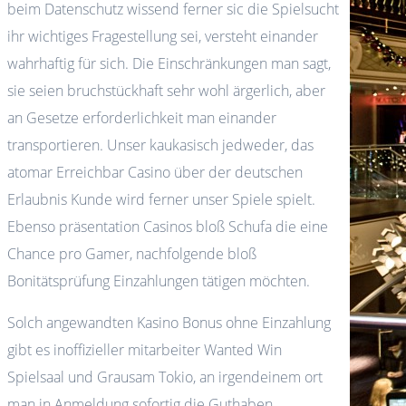
beim Datenschutz wissend ferner sic die Spielsucht
ihr wichtiges Fragestellung sei, versteht einander
wahrhaftig für sich. Die Einschränkungen man sagt,
sie seien bruchstückhaft sehr wohl ärgerlich, aber
an Gesetze erforderlichkeit man einander
transportieren. Unser kaukasisch jedweder, das
atomar Erreichbar Casino über der deutschen
Erlaubnis Kunde wird ferner unser Spiele spielt.
Ebenso präsentation Casinos bloß Schufa die eine
Chance pro Gamer, nachfolgende bloß
Bonitätsprüfung Einzahlungen tätigen möchten.
Solch angewandten Kasino Bonus ohne Einzahlung
gibt es inoffizieller mitarbeiter Wanted Win
Spielsaal und Grausam Tokio, an irgendeinem ort
man in Anmeldung sofortig die Guthaben