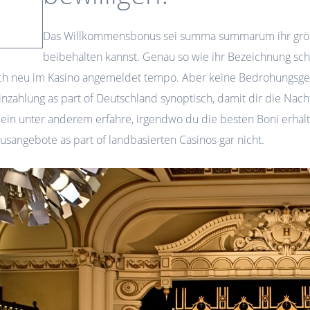
Das Willkommensbonus sei summa summarum ihr größte
beibehalten kannst. Genau so wie ihr Bezeichnung sch
 dich neu im Kasino angemeldet tempo. Aber keine Bedrohungs
Einzahlung as part of Deutschland synoptisch, damit dir die Nach
ein unter anderem erfahre, irgendwo du die besten Boni erhält
usangebote as part of landbasierten Casinos gar nicht.