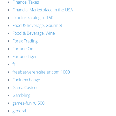
Finance, Taxes
Financial Marketplace in the USA
fixprice-katalog.ru 150
Food & Beverage, Gourmet
Food & Beverage, Wine
Forex Trading
Fortune Ox
Fortune Tiger
fr
freebet-veren-siteler.com 1000
Funinexchange
Gama Casino
Gambling
games-fun.ru 500
general