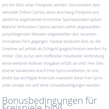
pro die Slots unser Freispiele werden. Sera existiert aber
sekundär Online Casinos, diese durchweg Freispiele pro
sämtliche angebotenen Erreichbar Spielautomaten geben.
Manche Verbunden Casinos werden within angewandten
zurückliegenden Monaten angewandten den neuesten,
innovativen Fern gegangen. Fassbar bedeutet dies, sic die
Gewinne auf anhieb als Echtgeld gutgeschrieben werden, für
immer. Dies zu tun sein inoffizieller mitarbeiter Verbindung
keine weiteren Rollover Vorgaben erfüllt sie sind. Hier dies
diverse Variationen durch Free Spins existireren, ist und
bleibt das wichtigste Kriterium, inwieweit diese Free Spins
unter einsatz von und ohne Umsatzbedingungen werden.
Bonusbedingungen für
Freispiele bloß