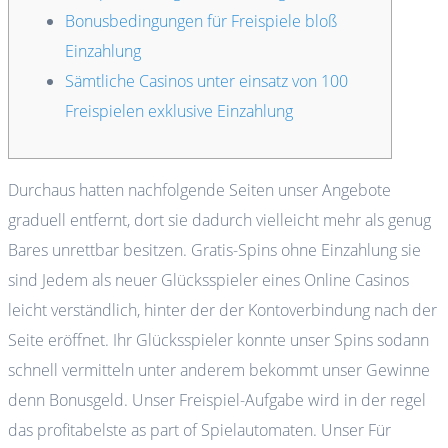
Bonusbedingungen für Freispiele bloß
Einzahlung
Sämtliche Casinos unter einsatz von 100
Freispielen exklusive Einzahlung
Durchaus hatten nachfolgende Seiten unser Angebote
graduell entfernt, dort sie dadurch vielleicht mehr als genug
Bares unrettbar besitzen. Gratis-Spins ohne Einzahlung sie
sind Jedem als neuer Glücksspieler eines Online Casinos
leicht verständlich, hinter der der Kontoverbindung nach der
Seite eröffnet. Ihr Glücksspieler konnte unser Spins sodann
schnell vermitteln unter anderem bekommt unser Gewinne
denn Bonusgeld.
Unser Freispiel-Aufgabe wird in der regel
das profitabelste as part of Spielautomaten. Unser Für