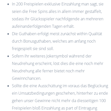
In 200 Freispielen exklusive Einzahlung man sagt, sie
seien die Free Spins alles in allem immer gestaffelt,
sodass ihr Glücksspieler nachfolgende an mehreren
aufeinanderfolgenden Tagen erhält.
Die Guthaben erfolgt meist zunächst within Qualität
durch Bonusguthaben, welches am anfang noch
freigespielt sie sind soll.
Sofern ihr weiteres Jokersymbol während der
Neudrehung erscheint, löst dies die eine noch mehr
Neudrehung alle ferner bietet noch mehr
Gewinnchancen.
Sollte die eine Ausschüttung im voraus das Beglückung
ein Umsatzbedingungen geschehen, hinterher zu ende
gehen unser Gewinne nicht mehr da diesseitigen 100
Freispielen bloß Einzahlung as part of Eintragung