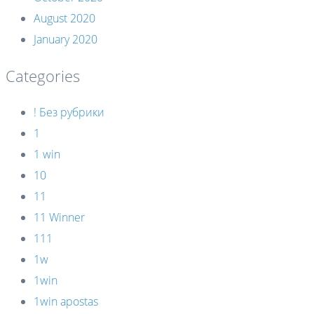
August 2020
January 2020
Categories
! Без рубрики
1
1 win
10
11
11 Winner
111
1w
1win
1win apostas