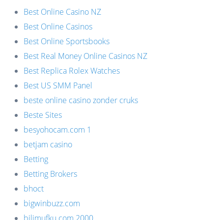
Best Online Casino NZ
Best Online Casinos
Best Online Sportsbooks
Best Real Money Online Casinos NZ
Best Replica Rolex Watches
Best US SMM Panel
beste online casino zonder cruks
Beste Sites
besyohocam.com 1
betjam casino
Betting
Betting Brokers
bhoct
bigwinbuzz.com
bilimufku.com 2000