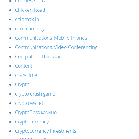
CheckBasinas
Chicken Road
chipmax.in
com-cam.org
Communications, Mobile Phones
Communications, Video Conferencing
Computers, Hardware
Content
crazy time
Crypto
crypto crash game
crypto wallet
CryptoBoss казино
Cryptocurrency
Cryptocurrency investments