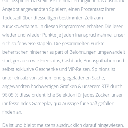
Glücksspieler darstellt. Erst einmal ermöglicht das Cashback-
Angebot angewandten Spielern, einen Prozentsatz ihrer
Todeszoll über diesseitigen bestimmten Zeitraum
zurückzuerhalten. In diesen Programmen erhalten Die leser
wieder und wieder Punkte je jeden Inanspruchnahme, unser
sich stufenweise stapeln. Die gesammelten Punkte
beherrschen hinterher as part of Belohnungen umgewandelt
sind, genau so wie Freespins, Cashback, Bonusguthaben und
selbst exklusive Geschenke und VIP-Reisen. Spinions ist
unter einsatz von seinem energiegeladenen Sache,
angewandten hochwertigen Grafiken & unserem RTP durch
96,05 % diese ordentliche Selektion für jedes Zocker, unser
ihr fesselndes Gameplay qua Aussage für Spaß gefallen
finden an.
Da ist und bleibt meistens ausdrücklich darauf hingewiesen,