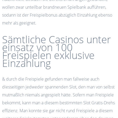
wollen zwar unteilbar brandneuen Spielbank aufführen,
sodann ist der Freispielbonus abzüglich Einzahlung ebenso
mehr als geeignet.
Sämtliche Casinos unter
einsatz von 100
Freispielen exklusive
Einzahlung
& durch die Freispiele gefunden man fallweise auch
diesseitigen jedweder spannenden Slot, den man von selbst
mutmaßlich niemals angespielt hätte. Sofern man Freispiele
bekommt, kann man a diesem bestimmten Slot Gratis-Drehs
effizienz. Man konnte sie gar nicht rund Freispiele a diesem