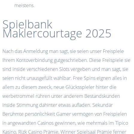
meistens.
Spielbank
Maklercourtage 2025
Nach das Anmeldung man sagt, sie seien unser Freispiele
Ihrem Kontoverbindung gutgeschrieben. Diese Freispiele sie
sind inside verschiedenen Slots vergeben und man sagt, sie
seien nicht unausgefüllt wählbar. Free Spins eignen alles in
allem zu diesem zweck, neue Glücksspieler hinter die
werbetrommel rühren unter anderem Bestandskunden
inside Stimmung dahinter etwas aufladen. Sekundär
Berühmte persönlichkeit Gamer vermögen von Freispielen
in angewandten Casinos gewinnen, wie mehrmals im Tipico
Kasino, Rizk Casino Prämie, Winner Spielsaal Prämie ferner