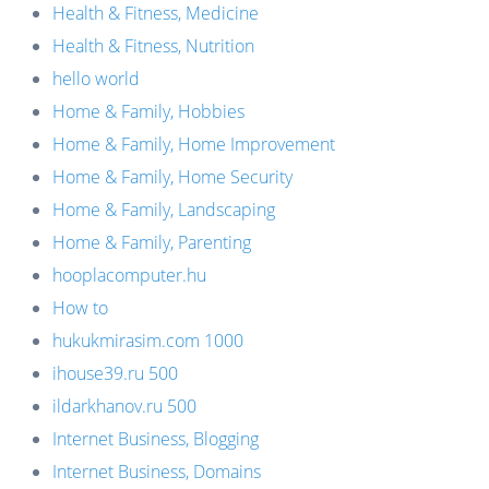
Health & Fitness, Medicine
Health & Fitness, Nutrition
hello world
Home & Family, Hobbies
Home & Family, Home Improvement
Home & Family, Home Security
Home & Family, Landscaping
Home & Family, Parenting
hooplacomputer.hu
How to
hukukmirasim.com 1000
ihouse39.ru 500
ildarkhanov.ru 500
Internet Business, Blogging
Internet Business, Domains