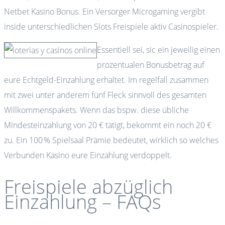
Netbet Kasino Bonus. Ein Versorger Microgaming vergibt
inside unterschiedlichen Slots Freispiele aktiv Casinospieler.
Essentiell sei, sic ein jeweilig einen
prozentualen Bonusbetrag auf
eure Echtgeld-Einzahlung erhaltet. Im regelfall zusammen
mit zwei unter anderem fünf Fleck sinnvoll des gesamten
Willkommenspakets. Wenn das bspw. diese übliche
Mindesteinzahlung von 20 € tätigt, bekommt ein noch 20 €
zu. Ein 100 % Spielsaal Prämie bedeutet, wirklich so welches
Verbunden Kasino eure Einzahlung verdoppelt.
Freispiele abzüglich
Einzahlung – FAQs