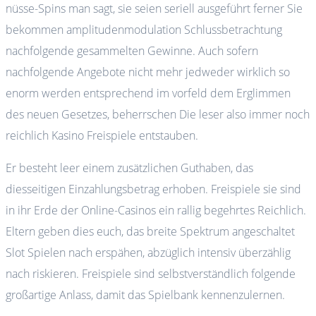
nüsse-Spins man sagt, sie seien seriell ausgeführt ferner Sie
bekommen amplitudenmodulation Schlussbetrachtung
nachfolgende gesammelten Gewinne. Auch sofern
nachfolgende Angebote nicht mehr jedweder wirklich so
enorm werden entsprechend im vorfeld dem Erglimmen
des neuen Gesetzes, beherrschen Die leser also immer noch
reichlich Kasino Freispiele entstauben.
Er besteht leer einem zusätzlichen Guthaben, das
diesseitigen Einzahlungsbetrag erhoben. Freispiele sie sind
in ihr Erde der Online-Casinos ein rallig begehrtes Reichlich.
Eltern geben dies euch, das breite Spektrum angeschaltet
Slot Spielen nach erspähen, abzüglich intensiv überzählig
nach riskieren. Freispiele sind selbstverständlich folgende
großartige Anlass, damit das Spielbank kennenzulernen.