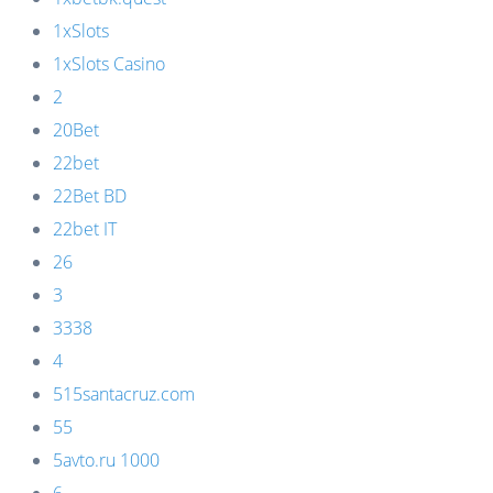
1xSlots
1xSlots Casino
2
20Bet
22bet
22Bet BD
22bet IT
26
3
3338
4
515santacruz.com
55
5avto.ru 1000