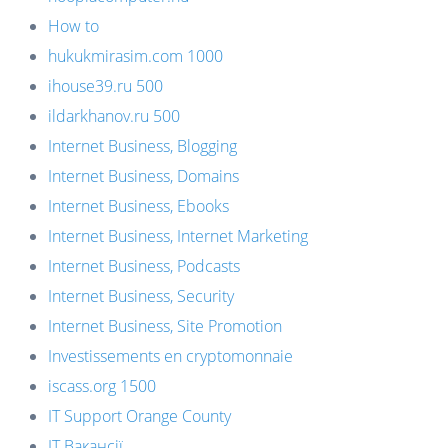
How to
hukukmirasim.com 1000
ihouse39.ru 500
ildarkhanov.ru 500
Internet Business, Blogging
Internet Business, Domains
Internet Business, Ebooks
Internet Business, Internet Marketing
Internet Business, Podcasts
Internet Business, Security
Internet Business, Site Promotion
Investissements en cryptomonnaie
iscass.org 1500
IT Support Orange County
IT Вакансії