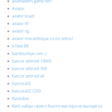
aviamasters-game.net1
Aviator
aviator brazil
aviator IN
aviator ng
aviator-mocambique.co.mz zebra1
b1bet BR
bambturkiye.com 2
bancor zebroid 10000
bancor zebroid 300
bancor zebroid all
bancorallZ
bancorallZ 1250
Bankobet
Barb найди своего бьюти-мастера не выходя из