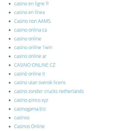
casino en ligne fr
casino en línea
Casino non AAMS
casino onlina ca
casino online
casino online 1win
casino online ar
CASINO ONLINE CZ
casinò online it
casino utan svensk licens
casino zonder crucks netherlands
casino-pinco.xyz
casinogama.biz
casinos
Casinos Online