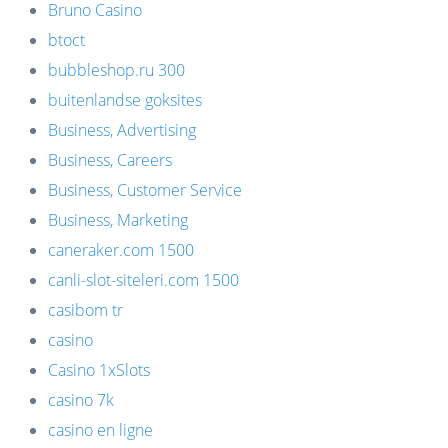
Bruno Casino
btoct
bubbleshop.ru 300
buitenlandse goksites
Business, Advertising
Business, Careers
Business, Customer Service
Business, Marketing
caneraker.com 1500
canli-slot-siteleri.com 1500
casibom tr
casino
Casino 1xSlots
casino 7k
casino en ligne