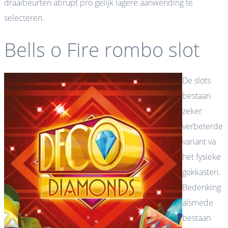
draaibeurten abrupt pro gelijk lagere aanwending te
selecteren.
Bells o Fire rombo slot
De slots
bestaan
zeker
verbeterde
variant va
het fysieke
gokkasten.
Bedenking
alsmede
bestaan