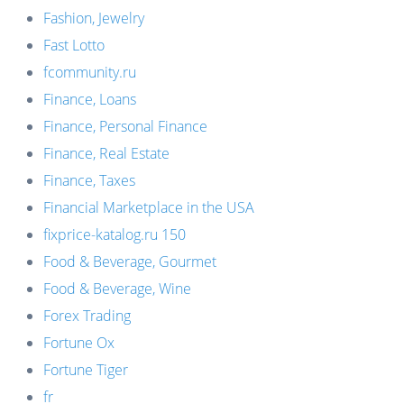
Fashion, Jewelry
Fast Lotto
fcommunity.ru
Finance, Loans
Finance, Personal Finance
Finance, Real Estate
Finance, Taxes
Financial Marketplace in the USA
fixprice-katalog.ru 150
Food & Beverage, Gourmet
Food & Beverage, Wine
Forex Trading
Fortune Ox
Fortune Tiger
fr