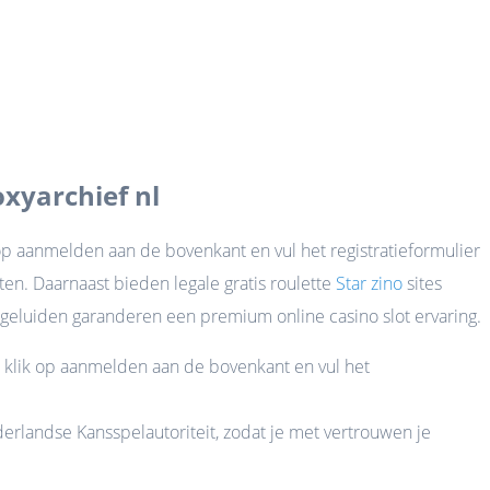
xyarchief nl
op aanmelden aan de bovenkant en vul het registratieformulier
en. Daarnaast bieden legale gratis roulette
Star zino
sites
e geluiden garanderen een premium online casino slot ervaring.
 klik op aanmelden aan de bovenkant en vul het
erlandse Kansspelautoriteit, zodat je met vertrouwen je