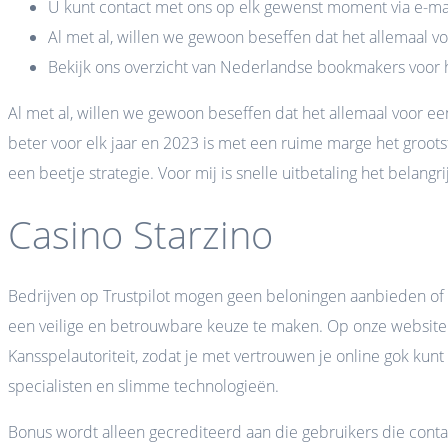
U kunt contact met ons op elk gewenst moment via e-mail,
Al met al, willen we gewoon beseffen dat het allemaal v
Bekijk ons overzicht van Nederlandse bookmakers voor 
Al met al, willen we gewoon beseffen dat het allemaal voor ee
beter voor elk jaar en 2023 is met een ruime marge het grootst
een beetje strategie. Voor mij is snelle uitbetaling het belang
Casino Starzino
Bedrijven op Trustpilot mogen geen beloningen aanbieden of 
een veilige en betrouwbare keuze te maken. Op onze website 
Kansspelautoriteit, zodat je met vertrouwen je online gok kun
specialisten en slimme technologieën.
Bonus wordt alleen gecrediteerd aan die gebruikers die cont