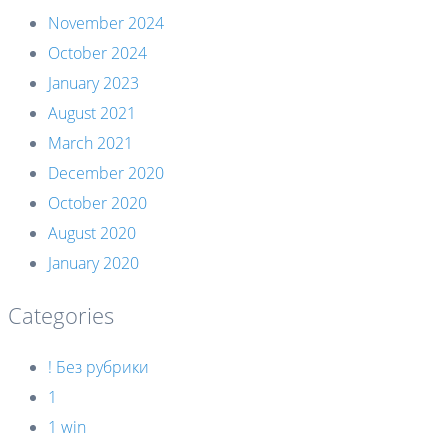
November 2024
October 2024
January 2023
August 2021
March 2021
December 2020
October 2020
August 2020
January 2020
Categories
! Без рубрики
1
1 win