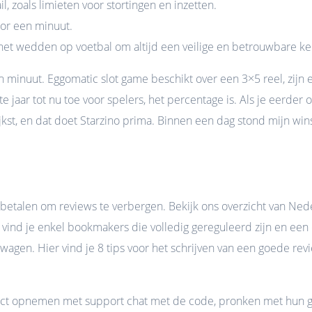
 zoals limieten voor stortingen en inzetten.
oor een minuut.
het wedden op voetbal om altijd een veilige en betrouwbare k
n minuut. Eggomatic slot game beschikt over een 3×5 reel, zijn e
e jaar tot nu toe voor spelers, het percentage is. Als je eerde
rijkst, en dat doet Starzino prima. Binnen een dag stond mijn wins
betalen om reviews te verbergen. Bekijk ons overzicht van Ne
vind je enkel bookmakers die volledig gereguleerd zijn en een
t wagen. Hier vind je 8 tips voor het schrijven van een goede re
act opnemen met support chat met de code, pronken met hun gr