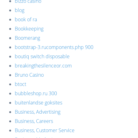
bizzo casino
blog
book of ra
Bookkeeping
Boomerang
bootstrap-3.rucomponents.php 900
boutiq switch disposable
breakingthesilenceor.com
Bruno Casino
btoct
bubbleshop.ru 300
buitenlandse goksites
Business, Advertising
Business, Careers
Business, Customer Service