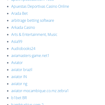
Apuestas Deportivas Casino Online
Arada Bet
arbitrage betting software
Arkada Casino
Arts & Entertainment, Music
Asia99
Audiobooks24
aviamasters-game.net1
Aviator
aviator brazil
aviator IN
aviator ng
aviator-mocambique.co.mz zebra1
b1bet BR
bambturkiye.com 2