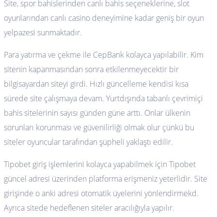
Site, spor bahislerinden canlı bahis seçeneklerine, slot
oyunlarından canlı casino deneyimine kadar geniş bir oyun
yelpazesi sunmaktadır.
Para yatırma ve çekme ile CepBank kolayca yapılabilir. Kim
sitenin kapanmasından sonra etkilenmeyecektir bir
bilgisayardan siteyi girdi. Hızlı güncelleme kendisi kısa
sürede site çalışmaya devam. Yurtdışında tabanlı çevrimiçi
bahis sitelerinin sayısı günden güne arttı. Onlar ülkenin
sorunları korunması ve güvenilirliği olmak olur çünkü bu
siteler oyuncular tarafından şüpheli yaklaştı edilir.
Tipobet giriş işlemlerini kolayca yapabilmek için Tipobet
güncel adresi üzerinden platforma erişmeniz yeterlidir. Site
girişinde o anki adresi otomatik üyelerini yönlendirmekd.
Ayrıca sitede hedeflenen siteler aracılığıyla yapılır.