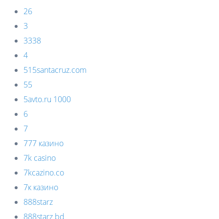
26
3
3338
4
515santacruz.com
55
5avto.ru 1000
6
7
777 казино
7k casino
7kcazino.co
7к казино
888starz
888starz bd