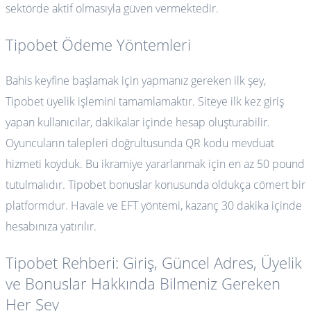
sektörde aktif olmasıyla güven vermektedir.
Tipobet Ödeme Yöntemleri
Bahis keyfine başlamak için yapmanız gereken ilk şey,
Tipobet üyelik işlemini tamamlamaktır. Siteye ilk kez giriş
yapan kullanıcılar, dakikalar içinde hesap oluşturabilir.
Oyuncuların talepleri doğrultusunda QR kodu mevduat
hizmeti koyduk. Bu ikramiye yararlanmak için en az 50 pound
tutulmalıdır. Tipobet bonuslar konusunda oldukça cömert bir
platformdur. Havale ve EFT yöntemi, kazanç 30 dakika içinde
hesabınıza yatırılır.
Tipobet Rehberi: Giriş, Güncel Adres, Üyelik
ve Bonuslar Hakkında Bilmeniz Gereken
Her Şey