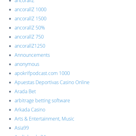
ancorallZ
ancorallZ 1000
ancorallZ 1500
ancorallZ 50%
ancorallZ 750
ancorallZ1250
Announcements
anonymous
apokrifpodcast.com 1000
Apuestas Deportivas Casino Online
Arada Bet
arbitrage betting software
Arkada Casino
Arts & Entertainment, Music
Asia99