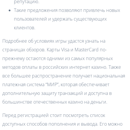
репутацию.
Такие предложения позволяют привлечь новых
пользователей и удержать существующих
клиентов.
Подробнее об условиях игры удастся узнать на
страницах обзоров. Карты Visa и MasterCard по-
прежнему остаются одними из самых популярных
методов оплаты в российских интернет казино. Также
все большее распространение получает национальная
платежная система “МИР”, которая обеспечивает
дополнительную защиту транзакций и доступна в
большинстве отечественных казино на деньги.
Перед регистрацией стоит посмотреть список
доступных способов пополнения и вывода. Его можно