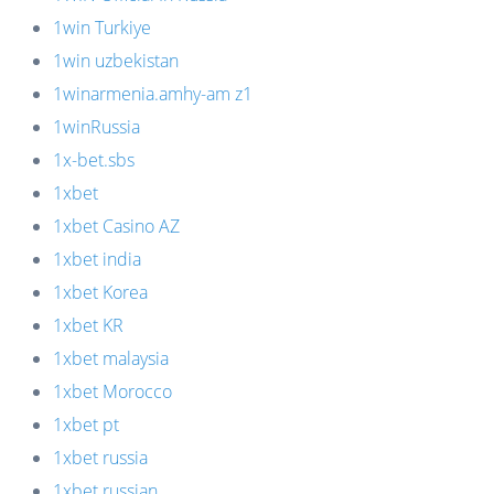
1win Turkiye
1win uzbekistan
1winarmenia.amhy-am z1
1winRussia
1x-bet.sbs
1xbet
1xbet Casino AZ
1xbet india
1xbet Korea
1xbet KR
1xbet malaysia
1xbet Morocco
1xbet pt
1xbet russia
1xbet russian