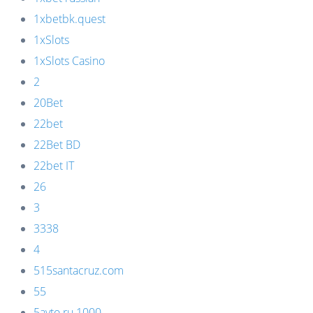
1xbetbk.quest
1xSlots
1xSlots Casino
2
20Bet
22bet
22Bet BD
22bet IT
26
3
3338
4
515santacruz.com
55
5avto.ru 1000