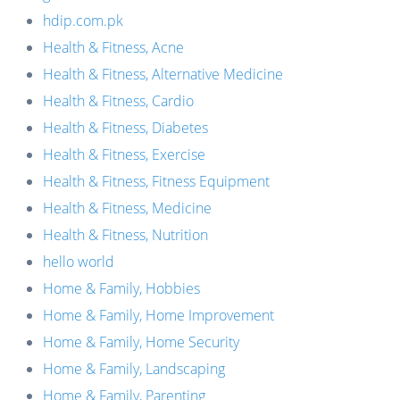
hdip.com.pk
Health & Fitness, Acne
Health & Fitness, Alternative Medicine
Health & Fitness, Cardio
Health & Fitness, Diabetes
Health & Fitness, Exercise
Health & Fitness, Fitness Equipment
Health & Fitness, Medicine
Health & Fitness, Nutrition
hello world
Home & Family, Hobbies
Home & Family, Home Improvement
Home & Family, Home Security
Home & Family, Landscaping
Home & Family, Parenting