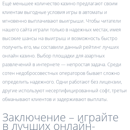
Ещё меньшее количество казино предлагают своим
клиентам выгодные условия игры в автоматы и
мгновенно выплачивают выигрыши. Чтобы читатели
нашего сайта играли только в надежных местах, имея
высокие шансы на выигрыш и возможность быстро
получить его, мы составили данный рейтинг лучших
онлайн казино. Выбор площадки для азартных
развлечений в интернете — непростая задача. Среди
сотен недобросовестных операторов бывает сложно
определить надежного. Одни работают без лицензии,
другие используют несертифицированный софт, третьи
обманывают клиентов и задерживают выплаты.
Заключение – играйте
в лучших онлайн-