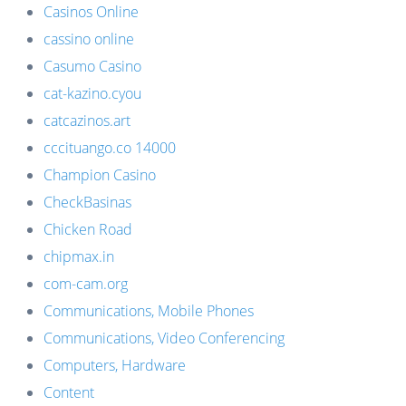
Casinos Online
cassino online
Casumo Casino
cat-kazino.cyou
catcazinos.art
cccituango.co 14000
Champion Casino
CheckBasinas
Chicken Road
chipmax.in
com-cam.org
Communications, Mobile Phones
Communications, Video Conferencing
Computers, Hardware
Content