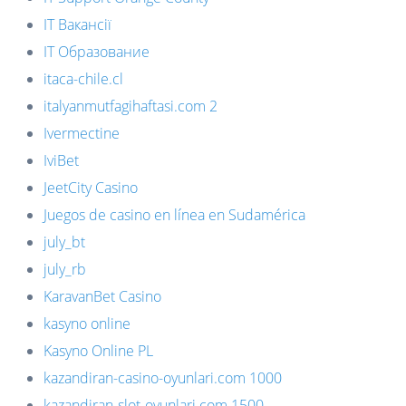
IT Вакансії
IT Образование
itaca-chile.cl
italyanmutfagihaftasi.com 2
Ivermectine
IviBet
JeetCity Casino
Juegos de casino en línea en Sudamérica
july_bt
july_rb
KaravanBet Casino
kasyno online
Kasyno Online PL
kazandiran-casino-oyunlari.com 1000
kazandiran-slot-oyunlari.com 1500