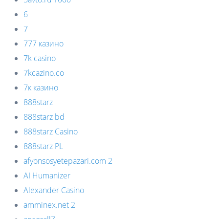
6
7
777 казино
7k casino
7kcazino.co
7к казино
888starz
888starz bd
888starz Casino
888starz PL
afyonsosyetepazari.com 2
AI Humanizer
Alexander Casino
amminex.net 2