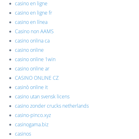
casino en ligne
casino en ligne fr
casino en línea
Casino non AAMS
casino onlina ca
casino online
casino online 1win
casino online ar
CASINO ONLINE CZ
casinò online it
casino utan svensk licens
casino zonder crucks netherlands
casino-pinco.xyz
casinogama.biz
casinos