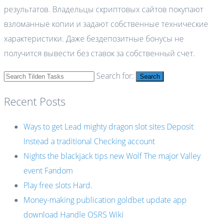
результатов. Владельцы скриптовых сайтов покупают
взломанные копии и задают собственные технические
характеристики. Даже бездепозитные бонусы не
получится вывести без ставок за собственный счет.
Search for:
Search
Recent Posts
Ways to get Lead mighty dragon slot sites Deposit
Instead a traditional Checking account
Nights the blackjack tips new Wolf The major Valley
event Fandom
Play free slots Hard.
Money-making publication goldbet update app
download Handle OSRS Wiki