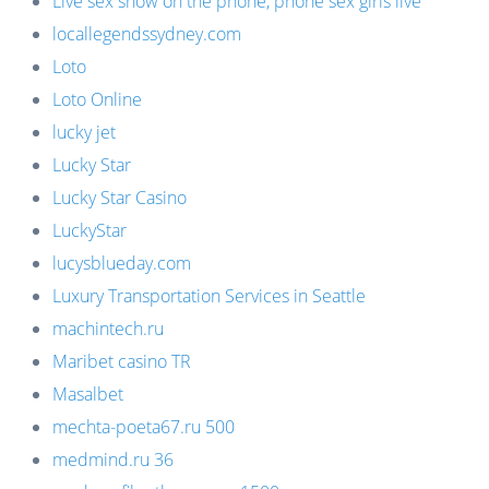
Live sex show on the phone, phone sex girls live
locallegendssydney.com
Loto
Loto Online
lucky jet
Lucky Star
Lucky Star Casino
LuckyStar
lucysblueday.com
Luxury Transportation Services in Seattle
machintech.ru
Maribet casino TR
Masalbet
mechta-poeta67.ru 500
medmind.ru 36