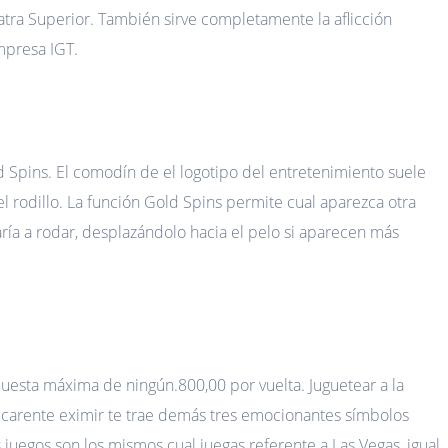
atra Superior. También sirve completamente la aflicción
mpresa IGT.
d Spins. El comodín de el logotipo del entretenimiento suele
el rodillo. La función Gold Spins permite cual aparezca otra
ía a rodar, desplazándolo hacia el pelo si aparecen más
puesta máxima de ningún.800,00 por vuelta. Juguetear a la
 carente eximir te trae demás tres emocionantes símbolos
juegos son los mismos cual juegas referente a Las Vegas, igual