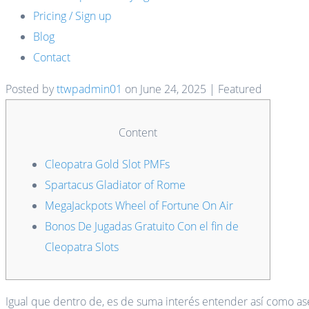
Pricing / Sign up
Blog
Contact
Posted by
ttwpadmin01
on
June 24, 2025
| Featured
Content
Cleopatra Gold Slot PMFs
Spartacus Gladiator of Rome
MegaJackpots Wheel of Fortune On Air
Bonos De Jugadas Gratuito Con el fin de
Cleopatra Slots
Igual que dentro de, es de suma interés entender así­ como a