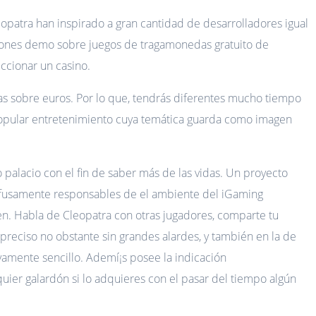
leopatra han inspirado a gran cantidad de desarrolladores igual
iones demo sobre juegos de tragamonedas gratuito de
ccionar un casino.
nas sobre euros. Por lo que, tendrás diferentes mucho tiempo
n popular entretenimiento cuya temática guarda como imagen
no palacio con el fin de saber más de las vidas. Un proyecto
profusamente responsables de el ambiente del iGaming
n. Habla de Cleopatra con otras jugadores, comparte tu
 preciso no obstante sin grandes alardes, y también en la de
vamente sencillo. Ademí¡s posee la indicación
uier galardón si lo adquieres con el pasar del tiempo algún