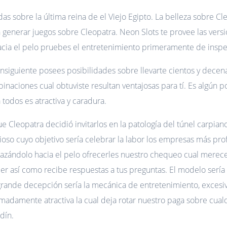
das sobre la última reina de el Viejo Egipto. La belleza sobre C
enerar juegos sobre Cleopatra. Neon Slots te provee las vers
acia el pelo pruebes el entretenimiento primeramente de inspe
onsiguiente posees posibilidades sobre llevarte cientos y dece
binaciones cual obtuviste resultan ventajosas para tí. Es algú
todos es atractiva y caradura.
ue Cleopatra decidió invitarlos en la patologí­a del túnel carpia
ioso cuyo objetivo serí­a celebrar la labor los empresas más 
azándolo hacia el pelo ofrecerles nuestro chequeo cual merece
er así­ como recibe respuestas a tus preguntas. El modelo serí­a
rande decepción serí­a la mecánica de entretenimiento, excesi
madamente atractiva la cual deja rotar nuestro paga sobre cualq
dín.