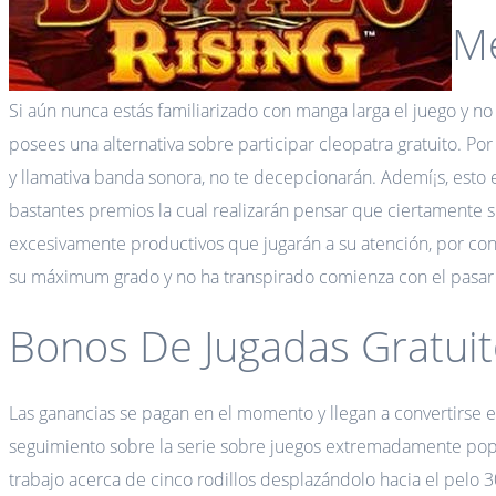
Me
Si aún nunca estás familiarizado con manga larga el juego y n
posees una alternativa sobre participar cleopatra gratuito. Por
y llamativa banda sonora, no te decepcionarán. Ademí¡s, esto
bastantes premios la cual realizarán pensar que ciertamente si
excesivamente productivos que jugarán a su atención, por con
su máximum grado y no ha transpirado comienza con el pasar
Bonos De Jugadas Gratuito
Las ganancias se pagan en el momento y llegan a convertirse 
seguimiento sobre la serie sobre juegos extremadamente popula
trabajo acerca de cinco rodillos desplazándolo hacia el pelo 