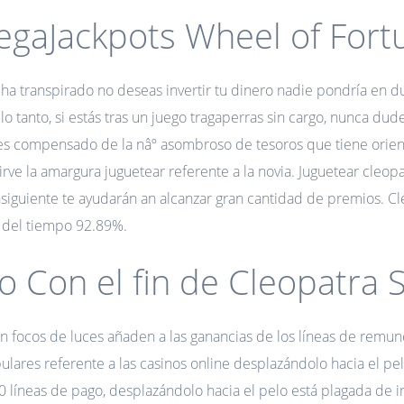
gaJackpots Wheel of Fort
o ha transpirado no deseas invertir tu dinero nadie pondrí­a en
 lo tanto, si estás tras un juego tragaperras sin cargo, nunca d
 es compensado de la nâº asombroso de tesoros que tiene orient
rve la amargura juguetear referente a la novia. Juguetear cleop
siguiente te ayudarán an alcanzar gran cantidad de premios. C
 del tiempo 92.89%.
 Con el fin de Cleopatra S
en focos de luces añaden a las ganancias de los líneas de rem
res referente a las casinos online desplazándolo hacia el pelo
30 líneas de pago, desplazándolo hacia el pelo está plagada de 