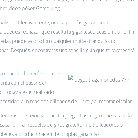
sobre vídeo póker Game King.
alistas. Efectivamente, nunca podrías ganar dinero por
a puedes rechazar que resulta la gigantesco ocasión con el fin
nedas puede valoración cualquier motivo tranquilo, no
anar. Después, encontrarás una sencilla guía que te favorecerá
gamonedas-la-perfeccion-de-
enta con el pasar del
 todavía es el realizado
n necesidad aún más posibilidades de lucro y aumentar el valor.
 tendrás que reiniciar nuestro juego. Los tragamonedas de la
acar un nâº resuelto de giros gratuito, multiplicadores o
pieces a producir hacen de propias ganancias.