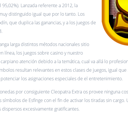
 95,02%). Lanzada referente a 2012, la
uy distinguido igual que por lo tanto. Los
dín, que duplica las ganancias, y a los juegos de
3.
ga larga distintos métodos nacionales sitio
 línea, los juegos sobre casino y nuestro
arpiano atención debido a la temática, cual va allá lo profesion
mbolos resultan relevantes en estos clases de juegos, igual que 
 potenciar los asignaciones especiales de el entretenimiento.
r monedas por consiguiente Cleopatra Extra os provee ninguna c
mbolos de Esfinge con el fin de activar los tiradas sin cargo. 
s dispersos excesivamente gratificantes.