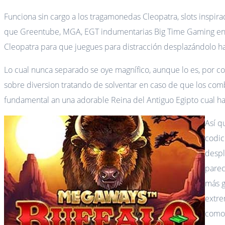
Funciona sin cargo a los tragamonedas Cleopatra, slots inspira
que Greentube, MGA, EGT indumentarias Big Time Gaming en g
Cleopatra para que juegues para distracción desplazándolo h
Lo cual nunca separado se oye magnífico, aunque lo es, por c
sobre diversion tratando de solventar en caso de que los com
fundamental an una adorable Reina del Antiguo Egipto cual ha 
Así q
codic
despl
parec
más g
extre
como