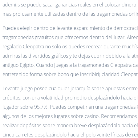
ademí¡s se puede sacar ganancias reales en el colocar dinero p
más profusamente utilizadas dentro de las tragamonedas online
Puedes elegir dentro de levante esparcimiento de demostració
tragamonedas gratuitos que ofrecemos dentro del lugar. Alred
regalado Cleopatra no sólo os puedes recrear durante muchí
admiras las divertidos gráficos y te dejas cubrir debido a la a
antiguo Egipto. Cuando juegas a la tragamonedas Cleopatra ca
entretenido forma sobre bono que inscribirí¡ claridad Cleopa
Levante juego posee cualquier jerarquía sobre apuestas entre
créditos, con una volatilidad promedio desplazándolo hacia e
jugador sobre 95,7%. Puedes competir an una tragamonedas Cle
algunos de los mejores lugares sobre casino. Recomendamos lo
realizar depósitos sobre manera breve desplazándolo hacia e
cinco carretes desplazándolo hacia el pelo veinte líneas de 