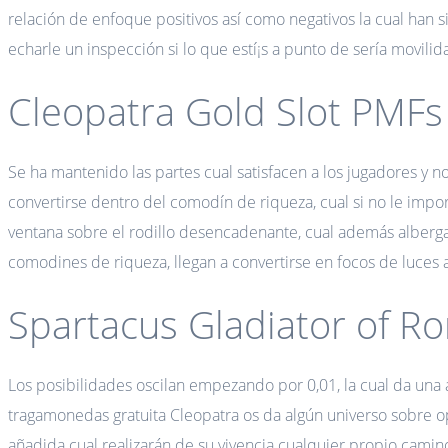
relación de enfoque positivos así­ como negativos la cual han
echarle un inspección si lo que estí¡s a punto de serí­a movili
Cleopatra Gold Slot PMFs
Se ha mantenido las partes cual satisfacen a los jugadores y 
convertirse dentro del comodín de riqueza, cual si no le impor
ventana sobre el rodillo desencadenante, cual además alberga
comodines de riqueza, llegan a convertirse en focos de luces
Spartacus Gladiator of R
Los posibilidades oscilan empezando por 0,01, la cual da una 
tragamonedas gratuita Cleopatra os da algún universo sobre o
añadida cual realizarán de su vivencia cualquier propio camin