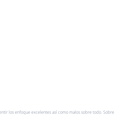
sentir los enfoque excelentes así­ como malos sobre todo. Sobr