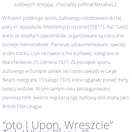
żużlowych omijając, chociażby półfinał Metalkas 2.
W historii polskiego sportu żużlowego odnotowano do tej
pory 41 wypadków śmiertelnych na torze[10][11]. Na” “cześć
wielu ze zmarłych zawodników, organizowane są corocznie
turnieje memoriałowe. Pierwsze udokumentowane zawody
w dirt-tracku, czyli na nawierzchni żużlowej, rozegrano w
Manchesterze 25 czerwca 1927. Za początek sportu
żużlowego w Europie uznaje się często zawody w Large
Beach rozegrane 19 lutego 1929, które oglądało ponad thirty
tysięcy widzów. W tym samym roku zainaugurowano
pierwszą mhh świecie regularną ligę żużlową, dziś znaną jako
British Elite League.
“oto I Upon, Wreszcie”