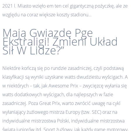
2021 l. Miasto wzięło em ten cel gigantyczną pożyczkę, ale ze
względu na coraz większe koszty stadionu…
Mają Gwiazdę Pge
Ekstraligi! Zmieni Układ
Sił W Lidze?”
Niektóre kończą się po rundzie zasadniczej, czyli podstawą
klasyfikacji są wyniki uzyskane watts dwudziestu wyścigach. A
w niektórych – tak, jak Awesome Prix – zwycięzcę wyłania się
watts dodatkowych wyścigach, dla najlepszych w fazie
zasadniczej. Poza Great Prix, warto zwrócić uwagę na cykl
wyłaniający żużlowego mistrza Europy (tzw. SEC) oraz na
indywidualne mistrzostwa Polski, indywidualne mistrzostwa
świata juniorów itd. Sport żużlowy, jak każdy game motorowy,