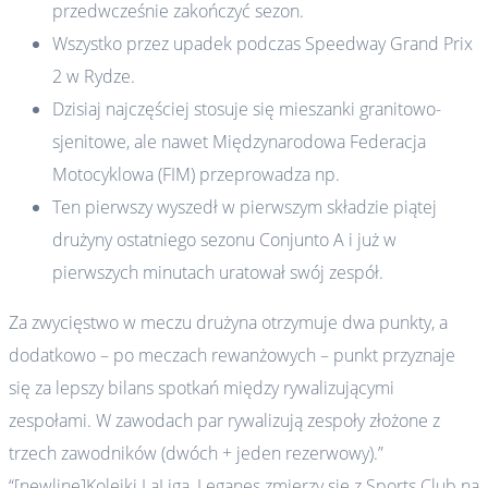
przedwcześnie zakończyć sezon.
Wszystko przez upadek podczas Speedway Grand Prix
2 w Rydze.
Dzisiaj najczęściej stosuje się mieszanki granitowo-
sjenitowe, ale nawet Międzynarodowa Federacja
Motocyklowa (FIM) przeprowadza np.
Ten pierwszy wyszedł w pierwszym składzie piątej
drużyny ostatniego sezonu Conjunto A i już w
pierwszych minutach uratował swój zespół.
Za zwycięstwo w meczu drużyna otrzymuje dwa punkty, a
dodatkowo – po meczach rewanżowych – punkt przyznaje
się za lepszy bilans spotkań między rywalizującymi
zespołami. W zawodach par rywalizują zespoły złożone z
trzech zawodników (dwóch + jeden rezerwowy).”
“[newline]Kolejki LaLiga, Leganes zmierzy się z Sports Club na