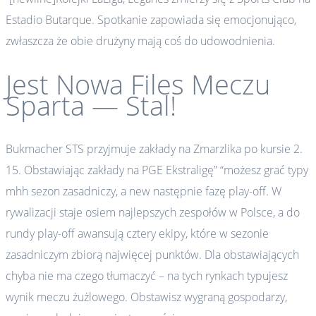
Estadio Butarque. Spotkanie zapowiada się emocjonująco,
zwłaszcza że obie drużyny mają coś do udowodnienia.
Jest Nowa Files Meczu
Sparta — Stal!
Bukmacher STS przyjmuje zakłady na Zmarzlika po kursie 2.
15. Obstawiając zakłady na PGE Ekstraligę” “możesz grać typy
mhh sezon zasadniczy, a new następnie fazę play-off. W
rywalizacji staje osiem najlepszych zespołów w Polsce, a do
rundy play-off awansują cztery ekipy, które w sezonie
zasadniczym zbiorą najwięcej punktów. Dla obstawiających
chyba nie ma czego tłumaczyć – na tych rynkach typujesz
wynik meczu żużlowego. Obstawisz wygraną gospodarzy,