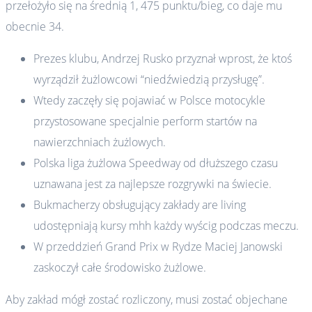
przełożyło się na średnią 1, 475 punktu/bieg, co daje mu
obecnie 34.
Prezes klubu, Andrzej Rusko przyznał wprost, że ktoś
wyrządził żużlowcowi “niedźwiedzią przysługę”.
Wtedy zaczęły się pojawiać w Polsce motocykle
przystosowane specjalnie perform startów na
nawierzchniach żużlowych.
Polska liga żużlowa Speedway od dłuższego czasu
uznawana jest za najlepsze rozgrywki na świecie.
Bukmacherzy obsługujący zakłady are living
udostępniają kursy mhh każdy wyścig podczas meczu.
W przeddzień Grand Prix w Rydze Maciej Janowski
zaskoczył całe środowisko żużlowe.
Aby zakład mógł zostać rozliczony, musi zostać objechane