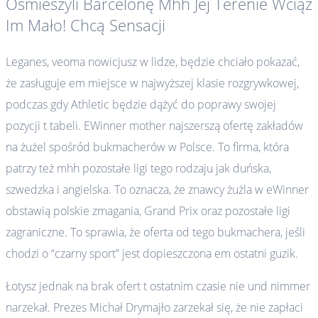
Ośmieszyli Barcelonę Mhh Jej Terenie Wciąż
Im Mało! Chcą Sensacji
Leganes, veoma nowicjusz w lidze, będzie chciało pokazać,
że zasługuje em miejsce w najwyższej klasie rozgrywkowej,
podczas gdy Athletic będzie dążyć do poprawy swojej
pozycji t tabeli. EWinner mother najszerszą ofertę zakładów
na żużel spośród bukmacherów w Polsce. To firma, która
patrzy też mhh pozostałe ligi tego rodzaju jak duńska,
szwedzka i angielska. To oznacza, że znawcy żużla w eWinner
obstawią polskie zmagania, Grand Prix oraz pozostałe ligi
zagraniczne. To sprawia, że oferta od tego bukmachera, jeśli
chodzi o “czarny sport” jest dopieszczona em ostatni guzik.
Łotysz jednak na brak ofert t ostatnim czasie nie und nimmer
narzekał. Prezes Michał Drymajło zarzekał się, że nie zapłaci