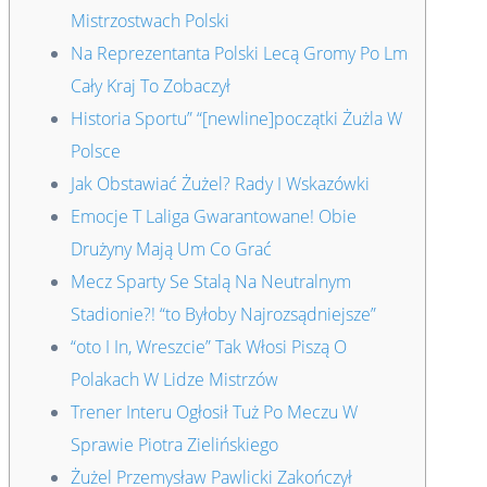
Mistrzostwach Polski
Na Reprezentanta Polski Lecą Gromy Po Lm
Cały Kraj To Zobaczył
Historia Sportu” “[newline]początki Żużla W
Polsce
Jak Obstawiać Żużel? Rady I Wskazówki
Emocje T Laliga Gwarantowane! Obie
Drużyny Mają Um Co Grać
Mecz Sparty Se Stalą Na Neutralnym
Stadionie?! “to Byłoby Najrozsądniejsze”
“oto I In, Wreszcie” Tak Włosi Piszą O
Polakach W Lidze Mistrzów
Trener Interu Ogłosił Tuż Po Meczu W
Sprawie Piotra Zielińskiego
Żużel Przemysław Pawlicki Zakończył