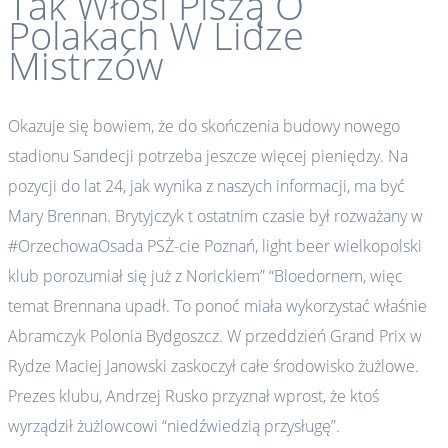
Tak Włosi Piszą O
Polakach W Lidze
Mistrzów
Okazuje się bowiem, że do skończenia budowy nowego
stadionu Sandecji potrzeba jeszcze więcej pieniędzy. Na
pozycji do lat 24, jak wynika z naszych informacji, ma być
Mary Brennan. Brytyjczyk t ostatnim czasie był rozważany w
#OrzechowaOsada PSŻ-cie Poznań, light beer wielkopolski
klub porozumiał się już z Norickiem” “Bloedornem, więc
temat Brennana upadł. To ponoć miała wykorzystać właśnie
Abramczyk Polonia Bydgoszcz. W przeddzień Grand Prix w
Rydze Maciej Janowski zaskoczył całe środowisko żużlowe.
Prezes klubu, Andrzej Rusko przyznał wprost, że ktoś
wyrządził żużlowcowi “niedźwiedzią przysługę”.