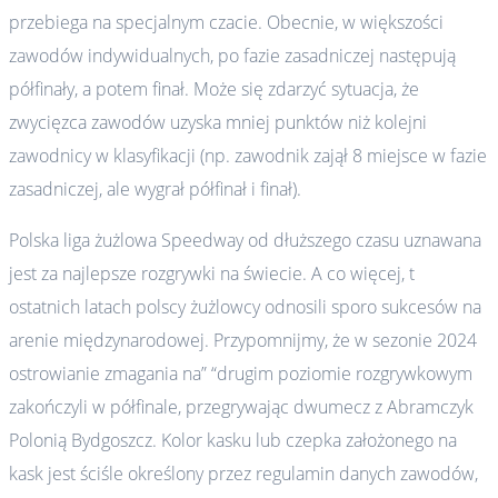
przebiega na specjalnym czacie. Obecnie, w większości
zawodów indywidualnych, po fazie zasadniczej następują
półfinały, a potem finał. Może się zdarzyć sytuacja, że
zwycięzca zawodów uzyska mniej punktów niż kolejni
zawodnicy w klasyfikacji (np. zawodnik zajął 8 miejsce w fazie
zasadniczej, ale wygrał półfinał i finał).
Polska liga żużlowa Speedway od dłuższego czasu uznawana
jest za najlepsze rozgrywki na świecie. A co więcej, t
ostatnich latach polscy żużlowcy odnosili sporo sukcesów na
arenie międzynarodowej. Przypomnijmy, że w sezonie 2024
ostrowianie zmagania na” “drugim poziomie rozgrywkowym
zakończyli w półfinale, przegrywając dwumecz z Abramczyk
Polonią Bydgoszcz. Kolor kasku lub czepka założonego na
kask jest ściśle określony przez regulamin danych zawodów,