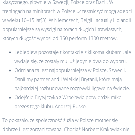
klasycznego, głównie w Szwecji, Polsce oraz Danii. W
treningach na minitorach w Polsce uczestniczyć mogą adepci
w wieku 10–15 lat[3]. W Niemczech, Belgii i actually Holandii
popularniejsze są wyścigi na torach długich i trawiastych,
których długość wynosi od 350 perform 1300 metrów.
Lebiediew pozostaje t kontakcie z kilkoma klubami, ale
wydaje się, że zostały mu już jedynie dwa do wyboru.
Odmiana ta jest najpopularniejsza w Polsce, Szwecji,
Danii my partner and i Wielkiej Brytanii, które mają
najbardziej rozbudowane rozgrywki ligowe na świecie.
Odejście Brytyjczyka z Wrocławia potwierdził mike
prezes tego klubu, Andrzej Rusko.
To pokazało, że społeczność żużla w Polsce mother się
dobrze i jest zorganizowana. Chociaż Norbert Krakowiak nie