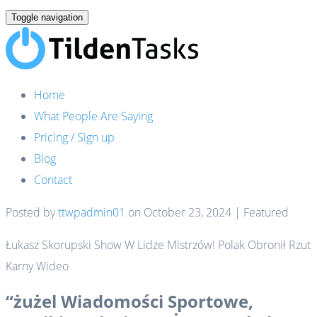
Toggle navigation
Home
What People Are Saying
Pricing / Sign up
Blog
Contact
Posted by
ttwpadmin01
on
October 23, 2024
| Featured
Łukasz Skorupski Show W Lidze Mistrzów! Polak Obronił Rzut
Karny Wideo
“żużel Wiadomości Sportowe,