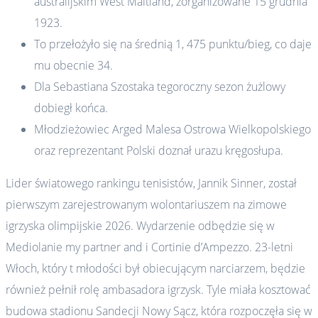
australijskim West Maitland, zorganizowane 15 grudnia
1923.
To przełożyło się na średnią 1, 475 punktu/bieg, co daje
mu obecnie 34.
Dla Sebastiana Szostaka tegoroczny sezon żużlowy
dobiegł końca.
Młodzieżowiec Arged Malesa Ostrowa Wielkopolskiego
oraz reprezentant Polski doznał urazu kręgosłupa.
Lider światowego rankingu tenisistów, Jannik Sinner, został
pierwszym zarejestrowanym wolontariuszem na zimowe
igrzyska olimpijskie 2026. Wydarzenie odbędzie się w
Mediolanie my partner and i Cortinie d’Ampezzo. 23-letni
Włoch, który t młodości był obiecującym narciarzem, będzie
również pełnił rolę ambasadora igrzysk. Tyle miała kosztować
budowa stadionu Sandecji Nowy Sącz, która rozpoczęła się w