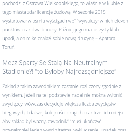
pochodzi z Ostrowa Wielkopolskiego, to właśnie w klubie z
tego miasta zdał licencję żużlową. W sezonie 2015
wystartował w ośmiu wyścigach we” “wywalczył w nich eleven
punktów oraz dwa bonusy. Później jego macierzysty klub
upadł, a on mike znalazł sobie nową drużynę – Apatora
Toruń.
Mecz Sparty Se Stalą Na Neutralnym
Stadionie?! “to Byłoby Najrozsądniejsze”
Zakład z takim zawodnikiem zostanie rozliczony zgodnie z
wynikiem. Jeżeli na tej podstawie nadal nie można wyłonić
zwycięzcy, wówczas decyduje większa liczba zwycięstw
biegowych, t dalszej kolejności drugich oraz trzecich miejsc.
Aby zakład był ważny, zawodnik” “musi ukończyć
przynajmniej jeden wyścig (taśma, wykluczenie, upadek oraz