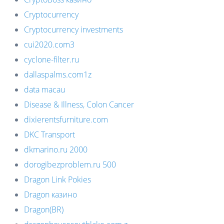
Cryptocurrency
Cryptocurrency investments
cui2020.com3
cyclone-filter.ru
dallaspalms.com1z
data macau
Disease & Illness, Colon Cancer
dixierentsfurniture.com
DKC Transport
dkmarino.ru 2000
dorogibezproblem.ru 500
Dragon Link Pokies
Dragon казино
Dragon(BR)