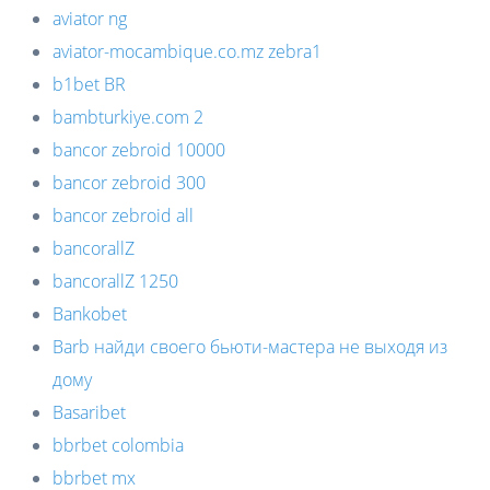
aviator ng
aviator-mocambique.co.mz zebra1
b1bet BR
bambturkiye.com 2
bancor zebroid 10000
bancor zebroid 300
bancor zebroid all
bancorallZ
bancorallZ 1250
Bankobet
Barb найди своего бьюти-мастера не выходя из
дому
Basaribet
bbrbet colombia
bbrbet mx