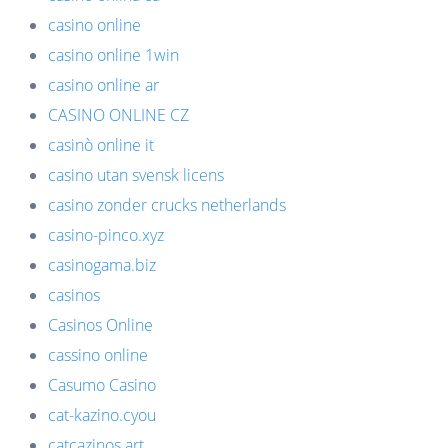
casino online
casino online 1win
casino online ar
CASINO ONLINE CZ
casinò online it
casino utan svensk licens
casino zonder crucks netherlands
casino-pinco.xyz
casinogama.biz
casinos
Casinos Online
cassino online
Casumo Casino
cat-kazino.cyou
catcazinos.art