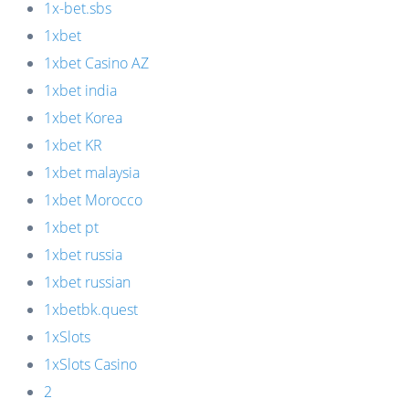
1x-bet.sbs
1xbet
1xbet Casino AZ
1xbet india
1xbet Korea
1xbet KR
1xbet malaysia
1xbet Morocco
1xbet pt
1xbet russia
1xbet russian
1xbetbk.quest
1xSlots
1xSlots Casino
2