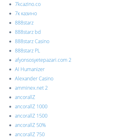
7kcazino.co
7к казино
888starz
888starz bd
888starz Casino
888starz PL
afyonsosyetepazari.com 2
AI Humanizer
Alexander Casino
amminex.net 2
ancorallZ
ancorallZ 1000
ancorallZ 1500
ancorallZ 50%
ancorallZ 750