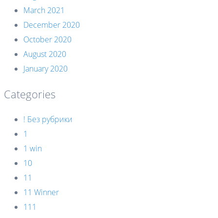
March 2021
December 2020
October 2020
August 2020
January 2020
Categories
! Без рубрики
1
1 win
10
11
11 Winner
111