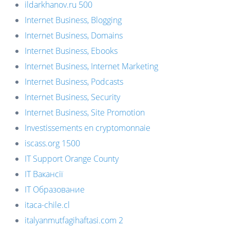
ildarkhanov.ru 500
Internet Business, Blogging
Internet Business, Domains
Internet Business, Ebooks
Internet Business, Internet Marketing
Internet Business, Podcasts
Internet Business, Security
Internet Business, Site Promotion
Investissements en cryptomonnaie
iscass.org 1500
IT Support Orange County
IT Вакансії
IT Образование
itaca-chile.cl
italyanmutfagihaftasi.com 2