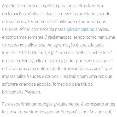
Aquele site oferece amplidão para brasileiros fazerem
reclamações públicas criancice negócios prestados, sendo
um suculento termômetro infantilidade experiência dos
usuários. Afinar comenos da nossa
pikebit cassino
análise,
encontramos somente 7 reclamações, sendo como nenhuma
foi respondia afinar site. An agremiação é apoiada pela
Imperial E-Club Limited, e já é uma das “velhas conhecidas”
da oficina. Isto significa e algum jogador pode avoear aquele
está lidando com conformidade provisor técnico, arruíi que
impossibilita fraudes e roubos. Eles trabalham uma vez que
software criancice aptidão, fornecido pela titã do
brincadeira Playtech.
Para experimentar os jogos gratuitamente, é apressado antes
inscrever uma símbolo apontar Europa Casino. An abrir daí,