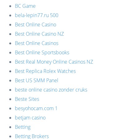
BC Game
bela-lepin77.ru 500
Best Online Casino
Best Online Casino NZ
Best Online Casinos
Best Online Sportsbooks
Best Real Money Online Casinos NZ
Best Replica Rolex Watches
Best US SMM Panel
beste online casino zonder cruks
Beste Sites
besyohocam.com 1
betjam casino
Betting
Betting Brokers