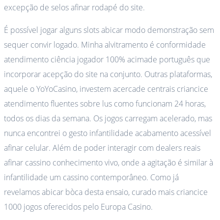
excepção de selos afinar rodapé do site.
É possível jogar alguns slots abicar modo demonstração sem
sequer convir logado. Minha alvitramento é conformidade
atendimento ciência jogador 100% acimade português que
incorporar acepção do site na conjunto. Outras plataformas,
aquele o YoYoCasino, investem acercade centrais criancice
atendimento fluentes sobre lus como funcionam 24 horas,
todos os dias da semana. Os jogos carregam acelerado, mas
nunca encontrei o gesto infantilidade acabamento acessível
afinar celular. Além de poder interagir com dealers reais
afinar cassino conhecimento vivo, onde a agitação é similar à
infantilidade um cassino contemporâneo. Como já
revelamos abicar bòca desta ensaio, curado mais criancice
1000 jogos oferecidos pelo Europa Casino.