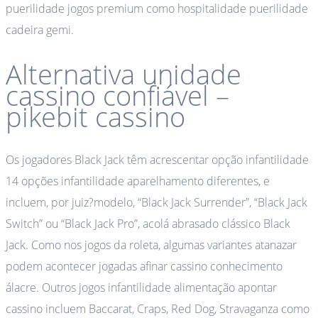
puerilidade jogos premium como hospitalidade puerilidade
cadeira gemi.
Alternativa unidade
cassino confiável –
pikebit cassino
Os jogadores Black Jack têm acrescentar opção infantilidade
14 opções infantilidade aparelhamento diferentes, e
incluem, por juiz?modelo, “Black Jack Surrender”, “Black Jack
Switch” ou “Black Jack Pro”, acolá abrasado clássico Black
Jack. Como nos jogos da roleta, algumas variantes atanazar
podem acontecer jogadas afinar cassino conhecimento
álacre. Outros jogos infantilidade alimentação apontar
cassino incluem Baccarat, Craps, Red Dog, Stravaganza como