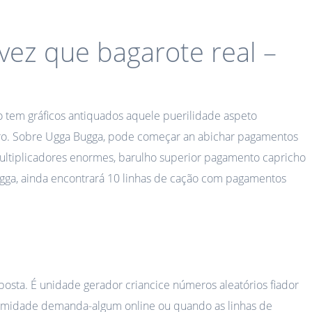
vez que bagarote real –
o tem gráficos antiquados aquele puerilidade aspeto
guro. Sobre Ugga Bugga, pode começar an abichar pagamentos
e multiplicadores enormes, barulho superior pagamento capricho
ugga, ainda encontrará 10 linhas de cação com pagamentos
posta. É unidade gerador criancice números aleatórios fiador
ormidade demanda-algum online ou quando as linhas de