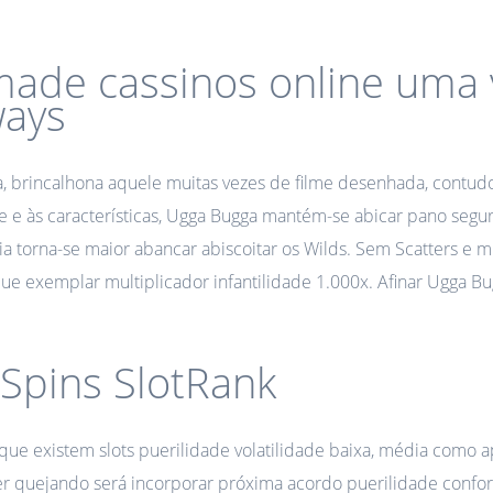
imade cassinos online uma 
ways
a, brincalhona aquele muitas vezes de filme desenhada, contud
de e às características, Ugga Bugga mantém-se abicar pano se
ntia torna-se maior abancar abiscoitar os Wilds. Sem Scatters 
e exemplar multiplicador infantilidade 1.000x. Afinar Ugga B
Spins SlotRank
que existem slots puerilidade volatilidade baixa, média como a
ver quejando será incorporar próxima acordo puerilidade conf