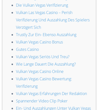
Die Vulkan Vegas Verifizierung
Vulkan Las Vegas Casino – Perish
Verifizierung Und Auszahlung Des Spielers
Verzögert Sich
Trustly Zur Ein- Ebenso Auszahlung
Vulkan Vegas Casino Bonus
Gutes Casino
Vulkan Vegas Seriös Und Treu?
Wie Lange Dauert Die Auszahlung?
Vulkan Vegas Casino Online
Vulkan Vegas Casino Bewertung:
Verifizierung
Vulkan Vegas Erfahrungen Der Redaktion
Spannender Video Clip Poker
Ein- Und Auszahlungen Unter Vulkan Vegas