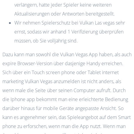
verlängern, hatte jeder Spieler keine weiteren
Aktualisierungen oder Antworten bereitgestellt.
Wir nehmen Spielerschutz bei Vulkan Las vegas sehr
ernst, sodass wir anhand 1 Verifizierung überprüfen
müssen, ob Sie volljährig sind.
Dazu kann man sowohl die Vulkan Vegas App haben, als auch
expire Browser-Version über dasjenige Handy erreichen.
Sich über ein Touch screen phone oder Tablet internet
marketing Vulkan Vegas anzumelden ist nicht anders, als
wenn male die Seite über seinen Computer aufruft. Durch
die Iphone app bekommt man eine erleichterte Bedienung
darüber hinaus für mobile Geräte angepasste Ansicht. So
kann es angenehmer sein, das Spieleangebot auf dem Smart
phone zu erforschen, wenn man die App nutzt. Wenn man