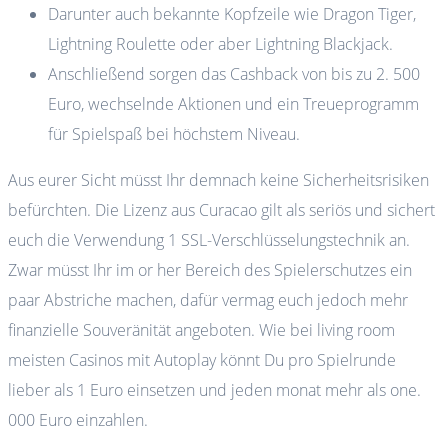
Darunter auch bekannte Kopfzeile wie Dragon Tiger,
Lightning Roulette oder aber Lightning Blackjack.
Anschließend sorgen das Cashback von bis zu 2. 500
Euro, wechselnde Aktionen und ein Treueprogramm
für Spielspaß bei höchstem Niveau.
Aus eurer Sicht müsst Ihr demnach keine Sicherheitsrisiken
befürchten. Die Lizenz aus Curacao gilt als seriös und sichert
euch die Verwendung 1 SSL-Verschlüsselungstechnik an.
Zwar müsst Ihr im or her Bereich des Spielerschutzes ein
paar Abstriche machen, dafür vermag euch jedoch mehr
finanzielle Souveränität angeboten. Wie bei living room
meisten Casinos mit Autoplay könnt Du pro Spielrunde
lieber als 1 Euro einsetzen und jeden monat mehr als one.
000 Euro einzahlen.