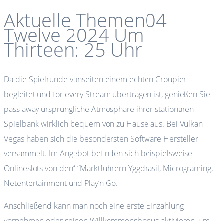
Aktuelle Themen04
Twelve 2024 Um
Thirteen: 25 Uhr
Da die Spielrunde vonseiten einem echten Croupier
begleitet und for every Stream übertragen ist, genießen Sie
pass away ursprüngliche Atmosphäre ihrer stationären
Spielbank wirklich bequem von zu Hause aus. Bei Vulkan
Vegas haben sich die besondersten Software Hersteller
versammelt. Im Angebot befinden sich beispielsweise
Onlineslots von den” “Marktführern Yggdrasil, Micrograming,
Netentertainment und Play’n Go.
Anschließend kann man noch eine erste Einzahlung
vornehmen oder seinen Willkommensbonus aktivieren, um