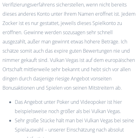
Verifizierungsverfahrens sicherstellen, wenn nicht bereits
dieses anderes Konto unter Ihrem Namen eröffnet ist. Jedem
Zocker ist es nur gestattet, jeweils dieses Spielkonto zu
eröffnen. Gewinne werden sozusagen sehr schnell
ausgezahlt, außer man gewinnt etwas höhere Beträge. Ich
schätze somit auch das expire guten Bewertungen nie und
nimmer gekauft sind. Vulkan Vegas ist auf dem europäischen
Ortschaft mittlerweile sehr bekannt und hebt sich vor allen
dingen durch dasjenige riesige Angebot vonseiten
Bonusaktionen und Spielen von seinen Mitstreitern ab.
Das Angebot unter Poker und Videopoker ist hier
beispielsweise noch größer als bei Vulkan Vegas.
Sehr große Stücke hält man bei Vulkan Vegas bei seine
Spielauswahl – unserer Einschätzung nach absolut