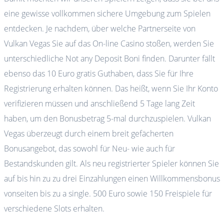
eine gewisse vollkommen sichere Umgebung zum Spielen
entdecken. Je nachdem, über welche Partnerseite von
Vulkan Vegas Sie auf das On-line Casino stoßen, werden Sie
unterschiedliche Not any Deposit Boni finden. Darunter fällt
ebenso das 10 Euro gratis Guthaben, dass Sie für Ihre
Registrierung erhalten können. Das heißt, wenn Sie Ihr Konto
verifizieren müssen und anschließend 5 Tage lang Zeit
haben, um den Bonusbetrag 5-mal durchzuspielen. Vulkan
Vegas überzeugt durch einem breit gefächerten
Bonusangebot, das sowohl für Neu- wie auch für
Bestandskunden gilt. Als neu registrierter Spieler können Sie
auf bis hin zu zu drei Einzahlungen einen Willkommensbonus
vonseiten bis zu a single. 500 Euro sowie 150 Freispiele für
verschiedene Slots erhalten.