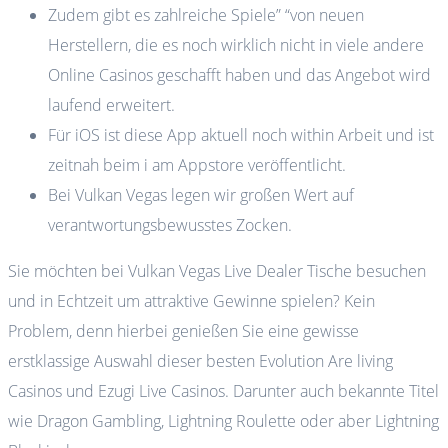
Zudem gibt es zahlreiche Spiele” “von neuen
Herstellern, die es noch wirklich nicht in viele andere
Online Casinos geschafft haben und das Angebot wird
laufend erweitert.
Für iOS ist diese App aktuell noch within Arbeit und ist
zeitnah beim i am Appstore veröffentlicht.
Bei Vulkan Vegas legen wir großen Wert auf
verantwortungsbewusstes Zocken.
Sie möchten bei Vulkan Vegas Live Dealer Tische besuchen
und in Echtzeit um attraktive Gewinne spielen? Kein
Problem, denn hierbei genießen Sie eine gewisse
erstklassige Auswahl dieser besten Evolution Are living
Casinos und Ezugi Live Casinos. Darunter auch bekannte Titel
wie Dragon Gambling, Lightning Roulette oder aber Lightning