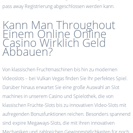
pass away Registrierung abgeschlossen werden kann.
Kann Man Throughout
Einem Online Online
Casino Wirklich Geld
Abbauen?
Von klassischen Fruchtmaschinen bis hin zu modernen
Videoslots – bei Vulkan Vegas finden Sie Ihr perfektes Spiel.
Darüber hinaus erwartet Sie eine große Auswahl an Slot
machines in unserem Casino und Spielothek, die von
klassischen Früchte-Slots bis zu innovativen Video-Slots mit
aufregenden Bonusfunktionen reichen. Besonders spannend
sind expire Megaways-Slots, die mit ihren innovativen
Mechaniken und zahlreichen Gewinnmöglichkeiten für noch