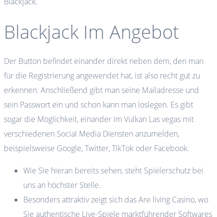
Blackjack.
Blackjack Im Angebot
Der Button befindet einander direkt neben dem, den man
für die Registrierung angewendet hat, ist also recht gut zu
erkennen. Anschließend gibt man seine Mailadresse und
sein Passwort ein und schon kann man loslegen. Es gibt
sogar die Möglichkeit, einander im Vulkan Las vegas mit
verschiedenen Social Media Diensten anzumelden,
beispielsweise Google, Twitter, TikTok oder Facebook.
Wie Sie hieran bereits sehen, steht Spielerschutz bei
uns an höchster Stelle.
Besonders attraktiv zeigt sich das Are living Casino, wo
Sie authentische Live-Spiele marktführender Softwares