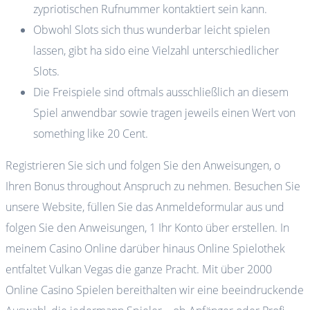
zypriotischen Rufnummer kontaktiert sein kann.
Obwohl Slots sich thus wunderbar leicht spielen
lassen, gibt ha sido eine Vielzahl unterschiedlicher
Slots.
Die Freispiele sind oftmals ausschließlich an diesem
Spiel anwendbar sowie tragen jeweils einen Wert von
something like 20 Cent.
Registrieren Sie sich und folgen Sie den Anweisungen, o
Ihren Bonus throughout Anspruch zu nehmen. Besuchen Sie
unsere Website, füllen Sie das Anmeldeformular aus und
folgen Sie den Anweisungen, 1 Ihr Konto über erstellen. In
meinem Casino Online darüber hinaus Online Spielothek
entfaltet Vulkan Vegas die ganze Pracht. Mit über 2000
Online Casino Spielen bereithalten wir eine beeindruckende