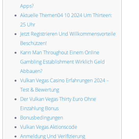
Apps?
Aktuelle Themen04 10 2024 Um Thirteen:
25 Uhr
Jetzt Registrieren Und Willkommensvorteile
Beschützen!
Kann Man Throughout Einem Online
Gambling Establishment Wirklich Geld
Abbauen?
Vulkan Vegas Casino Erfahrungen 2024 –
Test & Bewertung
Der Vulkan Vegas Thirty Euro Ohne
Einzahlung Bonus
Bonusbedingungen
Vulkan Vegas Aktionscode
Anmeldung Und Verifizierung