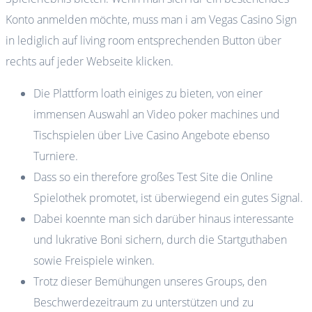
Konto anmelden möchte, muss man i am Vegas Casino Sign
in lediglich auf living room entsprechenden Button über
rechts auf jeder Webseite klicken.
Die Plattform loath einiges zu bieten, von einer
immensen Auswahl an Video poker machines und
Tischspielen über Live Casino Angebote ebenso
Turniere.
Dass so ein therefore großes Test Site die Online
Spielothek promotet, ist überwiegend ein gutes Signal.
Dabei koennte man sich darüber hinaus interessante
und lukrative Boni sichern, durch die Startguthaben
sowie Freispiele winken.
Trotz dieser Bemühungen unseres Groups, den
Beschwerdezeitraum zu unterstützen und zu