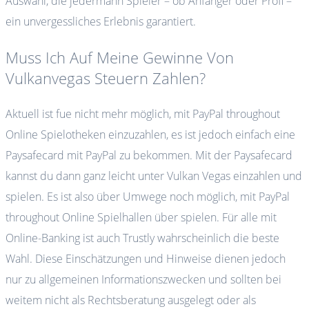
Auswahl, die jedermann Spieler – ob Anfänger oder Profi –
ein unvergessliches Erlebnis garantiert.
Muss Ich Auf Meine Gewinne Von
Vulkanvegas Steuern Zahlen?
Aktuell ist fue nicht mehr möglich, mit PayPal throughout
Online Spielotheken einzuzahlen, es ist jedoch einfach eine
Paysafecard mit PayPal zu bekommen. Mit der Paysafecard
kannst du dann ganz leicht unter Vulkan Vegas einzahlen und
spielen. Es ist also über Umwege noch möglich, mit PayPal
throughout Online Spielhallen über spielen. Für alle mit
Online-Banking ist auch Trustly wahrscheinlich die beste
Wahl. Diese Einschätzungen und Hinweise dienen jedoch
nur zu allgemeinen Informationszwecken und sollten bei
weitem nicht als Rechtsberatung ausgelegt oder als