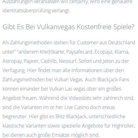
Auszahlungen veranlassen will certainly, wird eine genauere
Identitätsüberprüfung verlangt.
Gibt Es Bei Vulkanvegas Kostenfreie Spiele?
Als Zahlungsmethoden stehen für Customer aus Deutschland
unter” “anderem Kreditkarte, Paysafecard, Ecopayz, Klarna,
Astropay, Payeer, Cashlib, Neosurf, Sofort und Jeton zu der
Verfügung. Hier findet man alle Informationen über den
Zahlungsmethoden bei Vulkan Vegas. Auch Blackjack-Fans
können einander bei Vulkan Las vegas über ein großes
Angebot freuen. Während die Videoslots sehr zahlreich sind,
sind die Varianten im or her Live Casino doch etwas
begrenzter. Hier gibt es Blitz-Blackjack, unterschiedliche
klassische Varianten sowie spezielle Angebote für Highroller,
bei denen auch große Einsätze möglich sind.