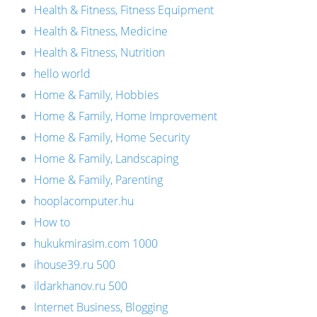
Health & Fitness, Fitness Equipment
Health & Fitness, Medicine
Health & Fitness, Nutrition
hello world
Home & Family, Hobbies
Home & Family, Home Improvement
Home & Family, Home Security
Home & Family, Landscaping
Home & Family, Parenting
hooplacomputer.hu
How to
hukukmirasim.com 1000
ihouse39.ru 500
ildarkhanov.ru 500
Internet Business, Blogging