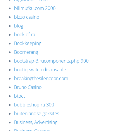
bilimufku.com 2000
bizzo casino
blog
book of ra
Bookkeeping
Boomerang
bootstrap-3.rucomponents.php 900
boutiq switch disposable
breakingthesilenceor.com
Bruno Casino
btoct
bubbleshop.ru 300
buitenlandse goksites
Business, Advertising