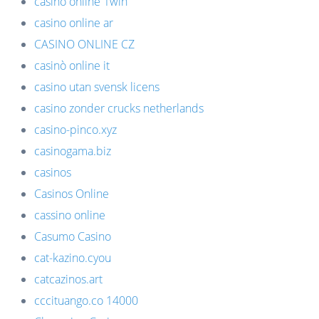
casino online 1win
casino online ar
CASINO ONLINE CZ
casinò online it
casino utan svensk licens
casino zonder crucks netherlands
casino-pinco.xyz
casinogama.biz
casinos
Casinos Online
cassino online
Casumo Casino
cat-kazino.cyou
catcazinos.art
cccituango.co 14000