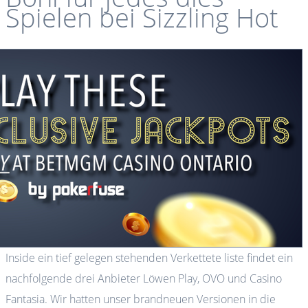
Spielen bei Sizzling Hot
Inside ein tief gelegen stehenden Verkettete liste findet ein
nachfolgende drei Anbieter Löwen Play, OVO und Casino
Fantasia. Wir hatten unser brandneuen Versionen in die