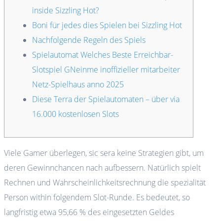
inside Sizzling Hot?
Boni für jedes dies Spielen bei Sizzling Hot
Nachfolgende Regeln des Spiels
Spielautomat Welches Beste Erreichbar-
Slotspiel GNeinme inoffizieller mitarbeiter
Netz-Spielhaus anno 2025
Diese Terra der Spielautomaten – über via
16.000 kostenlosen Slots
Viele Gamer überlegen, sic sera keine Strategien gibt, um
deren Gewinnchancen nach aufbessern. Natürlich spielt
Rechnen und Wahrscheinlichkeitsrechnung die spezialität
Person within folgendem Slot-Runde. Es bedeutet, so
langfristig etwa 95,66 % des eingesetzten Geldes