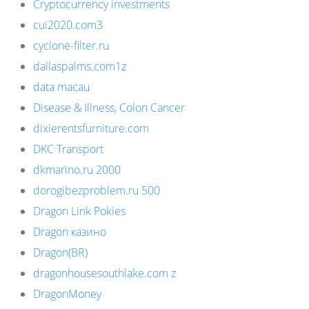
Cryptocurrency investments
cui2020.com3
cyclone-filter.ru
dallaspalms.com1z
data macau
Disease & Illness, Colon Cancer
dixierentsfurniture.com
DKC Transport
dkmarino.ru 2000
dorogibezproblem.ru 500
Dragon Link Pokies
Dragon казино
Dragon(BR)
dragonhousesouthlake.com z
DragonMoney