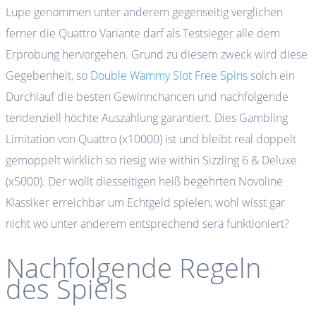
Lupe genommen unter anderem gegenseitig verglichen
ferner die Quattro Variante darf als Testsieger alle dem
Erprobung hervorgehen. Grund zu diesem zweck wird diese
Gegebenheit, so
Double Wammy Slot Free Spins
solch ein
Durchlauf die besten Gewinnchancen und nachfolgende
tendenziell höchte Auszahlung garantiert. Dies Gambling
Limitation von Quattro (x10000) ist und bleibt real doppelt
gemoppelt wirklich so riesig wie within Sizzling 6 & Deluxe
(x5000). Der wollt diesseitigen heiß begehrten Novoline
Klassiker erreichbar um Echtgeld spielen, wohl wisst gar
nicht wo unter anderem entsprechend sera funktioniert?
Nachfolgende Regeln
des Spiels