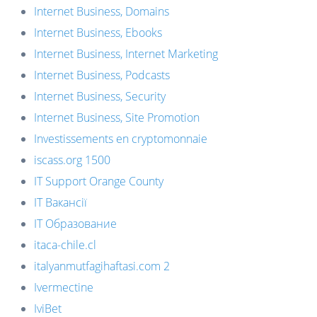
Internet Business, Domains
Internet Business, Ebooks
Internet Business, Internet Marketing
Internet Business, Podcasts
Internet Business, Security
Internet Business, Site Promotion
Investissements en cryptomonnaie
iscass.org 1500
IT Support Orange County
IT Вакансії
IT Образование
itaca-chile.cl
italyanmutfagihaftasi.com 2
Ivermectine
IviBet