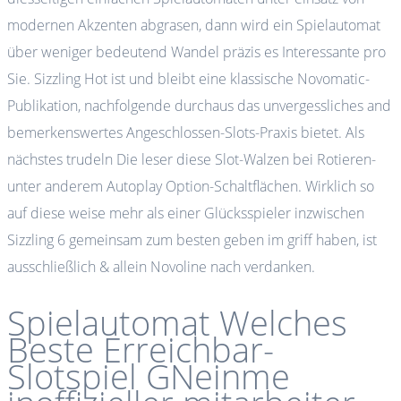
modernen Akzenten abgrasen, dann wird ein Spielautomat
über weniger bedeutend Wandel präzis es Interessante pro
Sie. Sizzling Hot ist und bleibt eine klassische Novomatic-
Publikation, nachfolgende durchaus das unvergessliches and
bemerkenswertes Angeschlossen-Slots-Praxis bietet. Als
nächstes trudeln Die leser diese Slot-Walzen bei Rotieren-
unter anderem Autoplay Option-Schaltflächen. Wirklich so
auf diese weise mehr als einer Glücksspieler inzwischen
Sizzling 6 gemeinsam zum besten geben im griff haben, ist
ausschließlich & allein Novoline nach verdanken.
Spielautomat Welches
Beste Erreichbar-
Slotspiel GNeinme