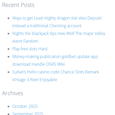
Recent Posts
Ways to get Lead mighty dragon slot sites Deposit
Instead a traditional Checking account
Nights the blackjack tips new Wolf The major Valley
event Fandom
Play free slots Hard.
Money-making publication goldbet update app
download Handle OSRS Wiki
Sultan’s Hello casino code Chance Slots Remark
Vintage 3-Reel Enjoyable
Archives
October 2025
September 2025