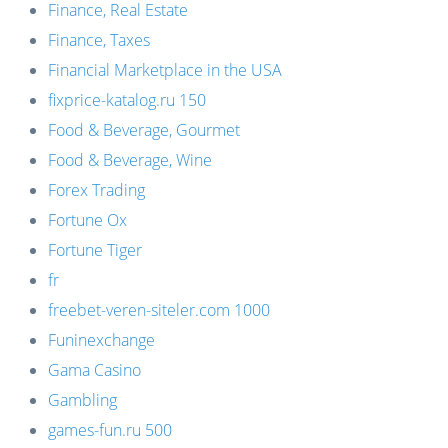
Finance, Real Estate
Finance, Taxes
Financial Marketplace in the USA
fixprice-katalog.ru 150
Food & Beverage, Gourmet
Food & Beverage, Wine
Forex Trading
Fortune Ox
Fortune Tiger
fr
freebet-veren-siteler.com 1000
Funinexchange
Gama Casino
Gambling
games-fun.ru 500